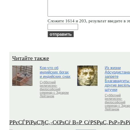
Cлoжитe 1614 и 203, результат введите в э
Читайте также
Кое-что об
Из жизни
индийских богах
Абсурдистана
и индийских снах
запрете
Бхагавадгиты
Субботний
другие весёл
религиозно-
штучки
философский
семинар с Эдгаром
Субботний
Лейтаном
религиозно-
философский
семинар с Эдга
Лейтаном
Р­РєСЃРїРµСЂС‚-С€РѕСѓ В«Р СѓРЅРµС‚РѕР»Рѕ