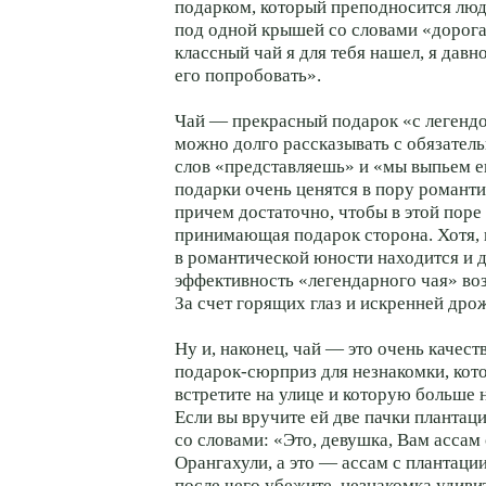
подарком, который преподносится лю
под одной крышей со словами «дорога
классный чай я для тебя нашел, я давн
его попробовать».
Чай — прекрасный подарок «с легендо
можно долго рассказывать с обязател
слов «представляешь» и «мы выпьем е
подарки очень ценятся в пору романт
причем достаточно, чтобы в этой поре
принимающая подарок сторона. Хотя, 
в романтической юности находится и д
эффективность «легендарного чая» воз
За счет горящих глаз и искренней дрож
Ну и, наконец, чай — это очень качес
подарок-сюрприз
для незнакомки, кот
встретите на улице и которую больше н
Если вы вручите ей две пачки плантац
со словами: «Это, девушка, Вам ассам
Орангахули, а это — ассам с плантаци
после чего убежите, незнакомка удивит