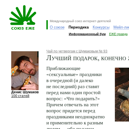
Международный союз интернет-деятелей
О союзе
Периодика
Конкурсы
Мейл-ли
Информационный бум
ЕЖЕ-правда
Чай по четвергам с Шумаковым № 93
Лучший подарок, конечно 
Приближающие
«сексуальные» праздники
в очередной (и далеко
не последний) раз ставят
перед нами один простой
Денис Шумаков
100 статей
вопрос: «Что подарить?»
Причем отвечать на этот
вопрос придется перед
праздниками неоднократно
и применительно к разным
людям — ибо подарки