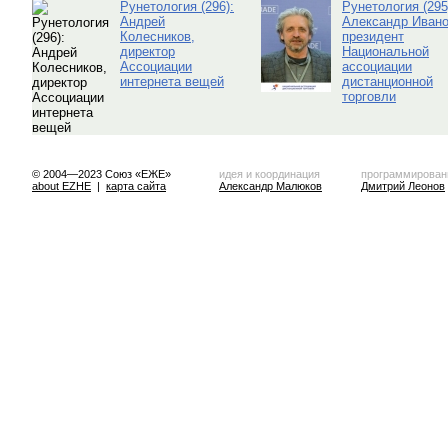
Рунетология (296):
Рунетология (295
Андрей
Александр Ивано
Колесников,
президент
директор
Национальной
Ассоциации
ассоциации
интернета вещей
дистанционной
торговли
© 2004—2023 Союз «ЕЖЕ»
идея и координация
программирован
about EZHE
|
карта сайта
Александр Малюков
Дмитрий Леонов