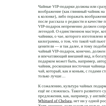
Чайные
VIP-подарки
должны или сраз
воображение (как глиняный чайник на
к колонке), либо поражать воображен
после рассказа о редкости и качестве 
VIP-подарок
непременно должен сопр
легендой. О единственном мастере, ко
чайники, о чае, которого изготовлено 
килограмма, о том, что такой чай пью
ценители — и так далее, и тому подоб
чайный
VIP-подарок
, конечно, должен
и впечатляющий внешний вид, и богат
подарком может быть, например, авто
чайник, роскошная восточная чайниц
чай, который, как и коньяк, с годами с
только лучше…
К сожалению, культура чайных подарк
ещё не сложилась. Такого развитого с
предложения, как, например, у англий
Whittard of Chelsea
, нет ни у одной р
Хотя, конечно, если задаться целью, с