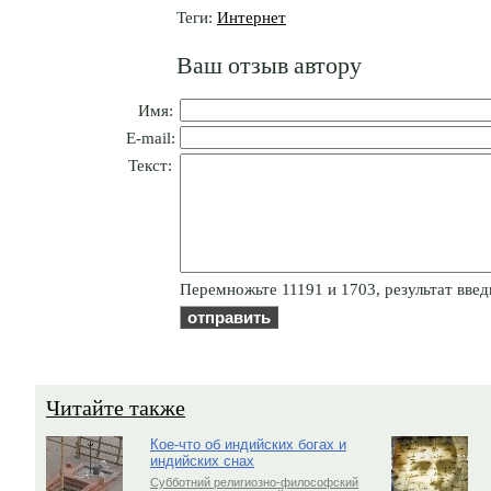
Теги:
Интернет
Ваш отзыв автору
Имя:
E-mail:
Текст:
Пepeмнoжьтe 11191 и 1703, результат введ
Читайте также
Кое-что об индийских богах и
индийских снах
Субботний религиозно-философский