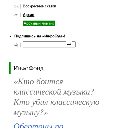
Воскресные сказки
Архив
Арбузный ломтик
Подпишись на
«ИнфоБум»
!
ИнфоФонд
«Кто боится
классической музыки?
Кто убил классическую
музыку?»
Обертоны по