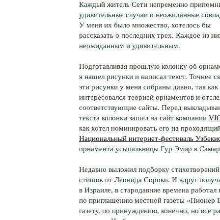
Каждый житель Сети непременно припомн
удивительные случаи и неожиданные совпа
У меня их было множество, хотелось бы
рассказать о последних трех. Каждое из н
неожиданным и удивительным.
Подготавливая прошлую колонку об орнам
я нашел рисунки и написал текст. Точнее ск
эти рисунки у меня собраны давно, так как 
интересовался теорией орнаментов и отсл
соответствующие сайты. Перед выкладыва
текста колонки зашел на сайт компании
VI
как хотел номинировать его на проходящий
Национальный интернет-фестиваль Узбеки
орнамента усыпальницы Гур Эмир в Самарк
Недавно выложил подборку стихотворений 
стишок от Леонида Сороки. И вдруг получа
в Израиле, в стародавние времена работал 
по приглашению местной газеты «Пионер Во
газету, по принуждению, конечно, но все 