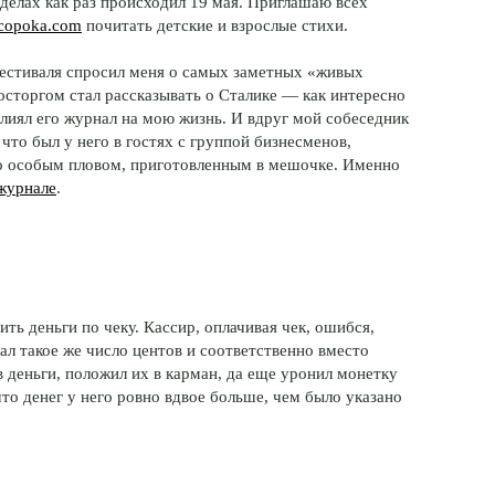
делах как раз происходил 19 мая. Приглашаю всех
copoka.com
почитать детские и взрослые стихи.
естиваля спросил меня о самых заметных «живых
восторгом стал рассказывать о Сталике — как интересно
влиял его журнал на мою жизнь. И вдруг мой собеседник
, что был у него в гостях с группой бизнесменов,
то особым пловом, приготовленным в мешочке. Именно
 журнале
.
.
ть деньги по чеку. Кассир, оплачивая чек, ошибся,
л такое же число центов и соответственно вместо
в деньги, положил их в карман, да еще уронил монетку
что денег у него ровно вдвое больше, чем было указано