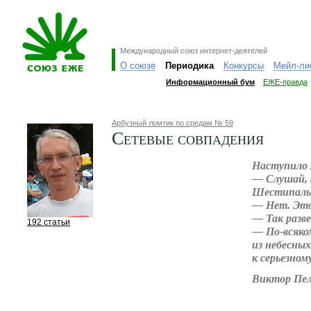
Международный союз интернет-деятелей
О союзе
Периодика
Конкурсы
Мейл-ли
Информационный бум
ЕЖЕ-правда
Арбузный ломтик по средам № 59
Сетевые совпадения
Наступило 
— Слушай, 
Шестипалы
— Нет. Это 
— Так разв
192 статьи
— По-всяком
из небесны
к серьезном
Виктор Пел