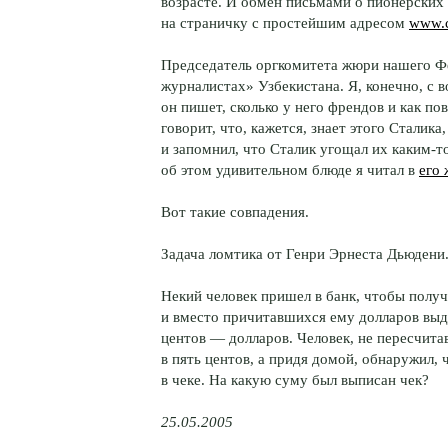
возрасте. И обмен письмами о пионерских 
на страничку с простейшим адресом
www.
Председатель оргкомитета жюри нашего Ф
журналистах» Узбекистана. Я, конечно, с 
он пишет, сколько у него френдов и как по
говорит, что, кажется, знает этого Сталика
и запомнил, что Сталик угощал их каким-
об этом удивительном блюде я читал в
его
Вот такие совпадения.
Задача ломтика от Генри Эрнеста Дьюдени
Некий человек пришел в банк, чтобы получи
и вместо причитавшихся ему долларов выда
центов — долларов. Человек, не пересчита
в пять центов, а придя домой, обнаружил, 
в чеке. На какую суму был выписан чек?
25.05.2005