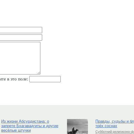
ите в это поле:
Из жизни Абсурдистана: о
Правды, судьбы и б
запрете Бхагавадгиты и другие
трёх соснах
весёлые штучки
Субботний религиозно-