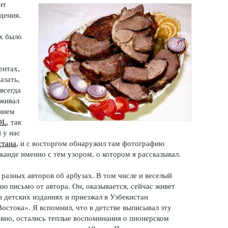
ит
дения.
их было
ентах,
азать,
всегда
еживал
нием
OL
, так
 у нас
стана
, и с восторгом обнаружил там фотографию
анде именно с тем узором, о котором я рассказывал.
разных авторов об арбузах. В том числе и веселый
ю письмо от автора. Он, оказывается, сейчас живет
в детских изданиях и приезжал в Узбекистан
стока». Я вспомнил, что в детстве выписывал эту
равно, остались теплые воспоминания о пионерском