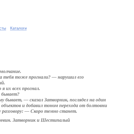
сты
Каталоги
молчание.
а тебя тоже прогнали? — нарушил его
й.
я их всех прогнал.
е бывает?
у бывает, — сказал Затворник, поглядел на один
х объектов и добавил тоном перехода от болтовни
у разговору: — Скоро темно станет.
евин. Затворник и Шестипалый