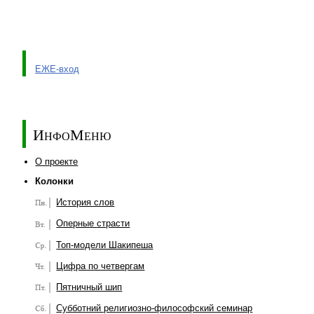
ЕЖЕ-вход
ИнфоМеню
О проекте
Колонки
История слов
Оперные страсти
Топ-модели Шакипеша
Цифра по четвергам
Пятничный шип
Субботний религиозно-философский семинар