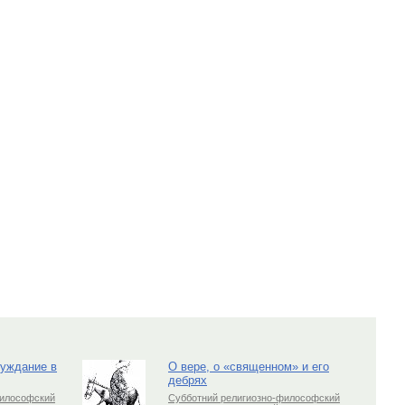
луждание в
О вере, о «священном» и его
дебрях
философский
Субботний религиозно-философский