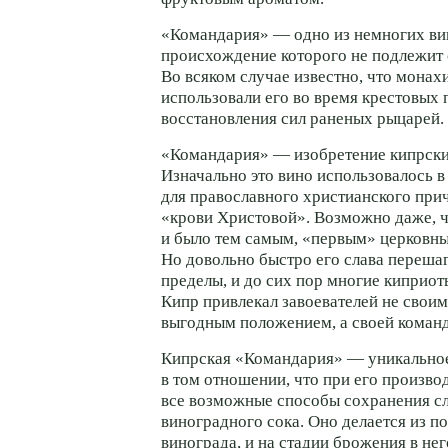
«Командария» — одно из немногих ви
происхождение которого не подлежит
Во всяком случае известно, что монах
использовали его во время крестовых 
восстановления сил раненых рыцарей.
«Командария» — изобретение кипрски
Изначально это вино использовалось в
для православного христианского прич
«крови Христовой». Возможно даже, 
и было тем самым, «первым» церковн
Но довольно быстро его слава переша
пределы, и до сих пор многие киприоты
Кипр привлекал завоевателей не своим
выгодным положением, а своей коман
Кипрская «Командария» — уникальное
в том отношении, что при его произво
все возможные способы сохранения с
виноградного сока. Оно делается из п
винограда, и на стадии брожения в не