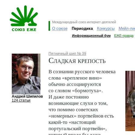
Международный союз интернет-деятелей
О союзе
Периодика
Конкурсы
Мейл-ли
Информационный бум
ЕЖЕ-правда
Пятничный шип № 39
Сладкая крепость
В сознании русского человека
слова «крепленое вино»
обычно ассоциируются
со словом «бормотуха».
И даже постоянно
Андрей Шипилов
124 статьи
возникающие слухи о том,
что помимо советских
«номерных» портвейнов есть
какой-то «настоящий
португальский портвейн»,
который вроде бы даже