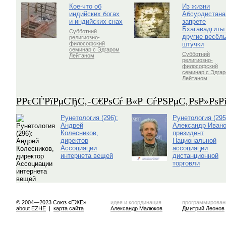
Кое-что об
Из жизни
индийских богах
Абсурдистана
и индийских снах
запрете
Бхагавадгиты
Субботний
другие весёл
религиозно-
штучки
философский
семинар с Эдгаром
Субботний
Лейтаном
религиозно-
философский
семинар с Эдга
Лейтаном
Р­РєСЃРїРµСЂС‚-С€РѕСѓ В«Р СѓРЅРµС‚РѕР»Рѕ
Рунетология (296):
Рунетология (295
Андрей
Александр Ивано
Колесников,
президент
директор
Национальной
Ассоциации
ассоциации
интернета вещей
дистанционной
торговли
© 2004—2023 Союз «ЕЖЕ»
идея и координация
программирован
about EZHE
|
карта сайта
Александр Малюков
Дмитрий Леонов