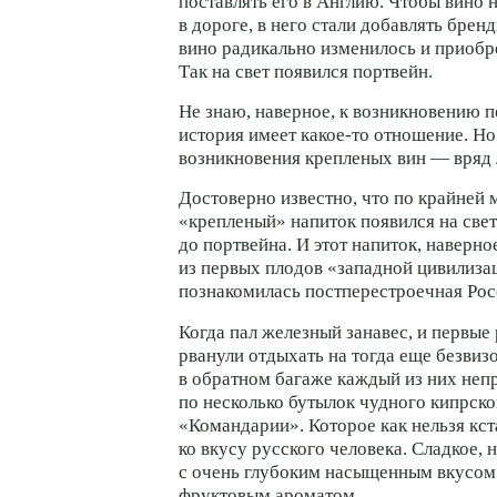
поставлять его в Англию. Чтобы вино 
в дороге, в него стали добавлять бренд
вино радикально изменилось и приобре
Так на свет появился портвейн.
Не знаю, наверное, к возникновению п
история имеет какое-то отношение. Но
возникновения крепленых вин — вряд 
Достоверно известно, что по крайней 
«крепленый» напиток появился на свет
до портвейна. И этот напиток, наверно
из первых плодов «западной цивилиза
познакомилась постперестроечная Рос
Когда пал железный занавес, и первые
рванули отдыхать на тогда еще безвиз
в обратном багаже каждый из них неп
по несколько бутылок чудного кипрск
«Командарии». Которое как нельзя кс
ко вкусу русского человека. Сладкое, 
с очень глубоким насыщенным вкусом
фруктовым ароматом.