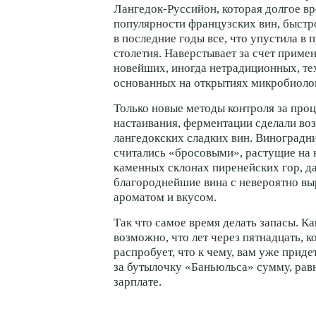
Лангедок-Руссийон, которая долгое вр
популярности французских вин, быстр
в последние годы все, что упустила в
столетия. Наверстывает за счет приме
новейших, иногда нетрадиционных, те
основанных на открытиях микробиоло
Только новые методы контроля за про
настаивания, ферментации сделали в
лангедокских сладких вин. Виноградн
считались «бросовыми», растущие на
каменных склонах пиренейских гор, д
благороднейшие вина с невероятно в
ароматом и вкусом.
Так что самое время делать запасы. Ка
возможно, что лет через пятнадцать, к
распробует, что к чему, вам уже прид
за бутылочку «Баньюльса» сумму, ра
зарплате.