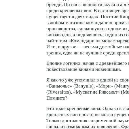
бренди. По насыщенности вкуса и аро
среди крепленых вин. В настоящее вр
существует в двух видах. Посетив Кип
в любом магазине командарию промы
производства, сделанную на одном из
винзаводов, а поднявшись в один из г
найти там «Командарию» монастырско
И то, и другое — весьма достойные на
зрения, едва ли не лучшие среди креп
Вполне логично, начав с древнейшего 
повествование винами новейшими.
Я как-то уже упоминал в одной из сво
«Баньюльс» (Banyuls), «Мори» (Maury
(Rivesaltes), «Мускат де Ривсальт» (Mu
Помните?
Это тоже крепленые вина. Однако в ст
крепленых вин просто не могло сущест
Только достижения современной науки
сделали возможным их появление. Фр