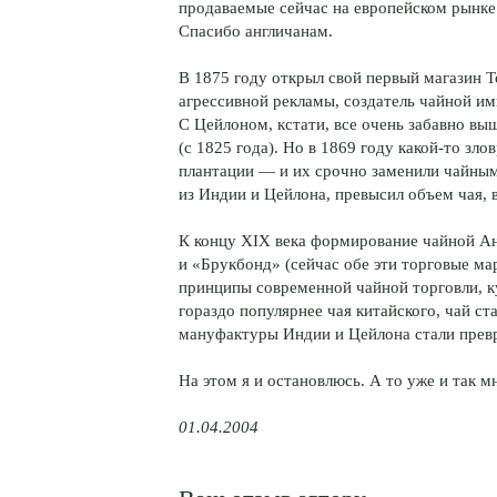
продаваемые сейчас на европейском рынке 
Спасибо англичанам.
В 1875 году открыл свой первый магазин 
агрессивной рекламы, создатель чайной и
С Цейлоном, кстати, все очень забавно вы
(с 1825 года). Но в 1869 году какой-то зл
плантации — и их срочно заменили чайным
из Индии и Цейлона, превысил объем чая, 
К концу XIX века формирование чайной А
и «Брукбонд» (сейчас обе эти торговые ма
принципы современной чайной торговли, к
гораздо популярнее чая китайского, чай с
мануфактуры Индии и Цейлона стали прев
На этом я и остановлюсь. А то уже и так м
01.04.2004