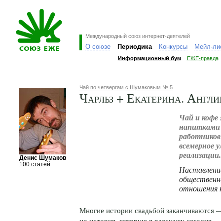
Международный союз интернет-деятелей
О союзе
Периодика
Конкурсы
Мейл-ли
Информационный бум
ЕЖЕ-правда
Чай по четвергам с Шумаковым № 5
Чарльз + Екатерина. Англ
Чай и кофе
напитками 
работников
всемерное 
реализации.
Денис Шумаков
100 статей
Наставление
общественно
отношения 
Многие истории свадьбой заканчиваются 
но история, которую я расскажу сегодня,