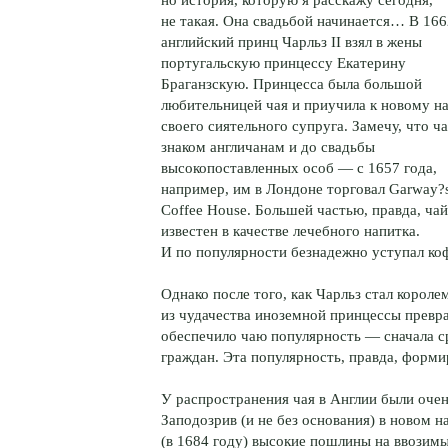
не такая. Она свадьбой начинается… В 166
английский принц Чарльз II взял в жены
португальскую принцессу Екатерину
Браганзскую. Принцесса была большой
любительницей чая и приучила к новому н
своего сиятельного супруга. Замечу, что ч
знаком англичанам и до свадьбы
высокопоставленных особ — с 1657 года,
например, им в Лондоне торговал Garway?
Coffee House. Большей частью, правда, ча
известен в качестве лечебного напитка.
И по популярности безнадежно уступал ко
Однако после того, как Чарльз стал короле
из чудачества иноземной принцессы превр
обеспечило чаю популярность — сначала ср
граждан. Эта популярность, правда, форми
У распространения чая в Англии были оче
Заподозрив (и не без основания) в новом 
(в 1684 году) высокие пошлины на ввозимы