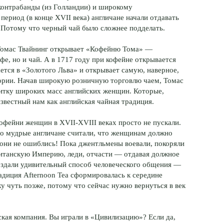
контрабанды (из Голландии) и широкому
период (в конце XVII века) англичане начали отдавать
 Потому что черный чай было сложнее подделать.
, Томас Твайнинг открывает «Кофейню Тома» —
офе, но и чай. А в 1717 году при кофейне открывается
ается в «Золотого Льва» и открывает самую, наверное,
тории. Начав широкую розничную торговлю чаем, Томас
итку широких масс английских женщин. Которые,
звестный нам как английская чайная традиция.
кофейни женщин в XVII-XVIII веках просто не пускали.
но мудрые англичане считали, что женщинам должно
 они не ошиблись! Пока джентльмены воевали, покоряли
итанскую Империю, леди, отчасти — отдавая должное
создали удивительный способ человеческого общения —
адиция Afternoon Tea сформировалась к середине
у чуть позже, потому что сейчас нужно вернуться в век
кая компания. Вы играли в «Цивилизацию»? Если да,