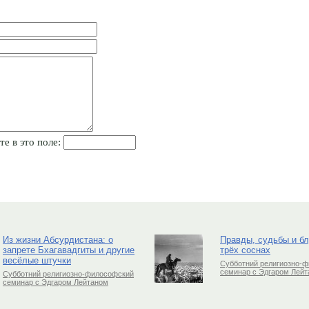
те в это поле:
Из жизни Абсурдистана: о
Правды, судьбы и б
запрете Бхагавадгиты и другие
трёх соснах
весёлые штучки
Субботний религиозно-
семинар с Эдгаром Лей
Субботний религиозно-философский
семинар с Эдгаром Лейтаном