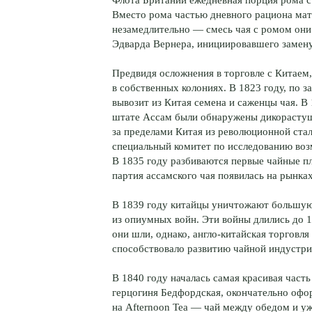
Вместо рома частью дневного рациона матр
незамедлительно — смесь чая с ромом они
Эдварда Вернера, инициировавшего замену
Предвидя осложнения в торговле с Китаем
в собственных колониях. В 1823 году, по 
вывозит из Китая семена и саженцы чая. В
штате Ассам были обнаружены дикорастущ
за пределами Китая из революционной стал
специальный комитет по исследованию воз
В 1835 году разбиваются первые чайные пл
партия ассамского чая появилась на рынка
В 1839 году китайцы уничтожают большую
из опиумных войн. Эти войны длились до 
они шли, однако, англо-китайская торговля
способствовало развитию чайной индустри
В 1840 году началась самая красивая част
герцогиня Бедфордская, окончательно офо
на Afternoon Tea — чай между обедом и 