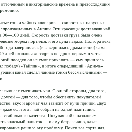
 отточенным в викторианские времена и превосходящим
еремонию.
нитые гонки чайных клиперов — скоростных парусных
спроизведенных в Англии. Эти красавцы доставляли чай
а 90—100 дней. Скорость доставки груза была очень
евозке морем портился, и его цена падала. Полтора века
66 года завершилась (и завершилась драматично) самая
99 дней плавания «ноздря в ноздрю» первым в устье
убокой посадки он не смог причалить — ему пришлось
ал победу) «Тайпин», в итоге опередивший «Ариэль»
 Суэцкий канал сделал чайные гонки бессмысленными —
и.
 начинает смешивать чаи. С одной стороны, для того,
 другой — для того, чтобы обеспечить покупателей
ество, вкус и аромат чая зависит от кучи причин. Двух
 даже если этот чай собран на одной плантации.
а стабильного качества. Покупая чай с названием
чить знакомый напиток — и ему безразлично, какая
жирование решило эту проблему. Почти все сорта чая,