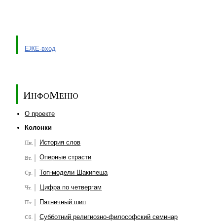
ЕЖЕ-вход
ИнфоМеню
О проекте
Колонки
История слов
Оперные страсти
Топ-модели Шакипеша
Цифра по четвергам
Пятничный шип
Субботний религиозно-философский семинар