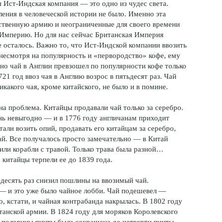
ы Ист-Индская компания — это одно из чудес света.
ления в человеческой истории не было. Именно эта
ственную армию и неограниченные для своего времени
Империю. Но для нас сейчас Британская Империя
е осталось. Важно то, что Ист-Индской компании ввозить
 несмотря на популярность и «первородство» кофе, ему
но чай в Англии превзошел по популярности кофе только
721 год ввоз чая в Англию возрос в пятьдесят раз. Чай
какого чая, кроме китайского, не было и в помине.
на проблема. Китайцы продавали чай только за серебро.
нь невыгодно — и в 1776 году англичанам приходит
тали возить опий, продавать его китайцам за серебро,
чай. Все получалось просто замечательно — в Китай
дили корабли с травой. Только трава была разной…
 китайцы терпели ее до 1839 года.
 десять раз снизил пошлины на ввозимый чай.
— и это уже было чайное лобби. Чай подешевел —
, кстати, и чайная контрабанда накрылась. В 1802 году
танской армии. В 1824 году для моряков Королевского
 половины пинты была сокращена до четверти пинты.