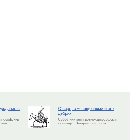
луждание в
О вере, о «священном» и его
дебрях
философский
Субботний религиозно-философский
таном
семинар с Эдгаром Лейтаном