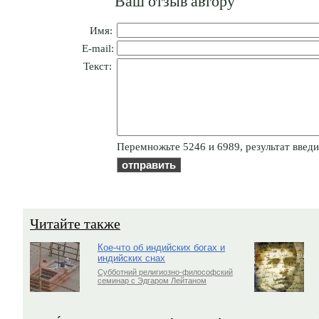
Ваш отзыв автору
Имя:
E-mail:
Текст:
Пepeмнoжьтe 5246 и 6989, результат введи
Читайте также
Кое-что об индийских богах и
индийских снах
Субботний религиозно-философский
семинар с Эдгаром Лейтаном