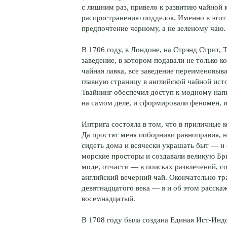
с лишним раз, привело к развитию чайной 
распространению подделок. Именно в этот 
предпочтение черному, а не зеленому чаю.
В 1706 году, в Лондоне, на Стрэнд Стрит
заведение, в котором подавали не только к
чайная лавка, все заведение переименовыв
главную страницу в английской чайной ис
Твайнинг обеспечил доступ к модному нап
на самом деле, и сформировали феномен, и
Интрига состояла в том, что в приличные 
Да простят меня поборники равноправия, 
сидеть дома и всячески украшать быт — и
морские просторы и создавали великую Бр
моде, отчасти — в поисках развлечений, 
английский вечерний чай. Окончательно тр
девятнадцатого века — я и об этом расскаж
восемнадцатый.
В 1708 году была создана Единая Ист-Индс