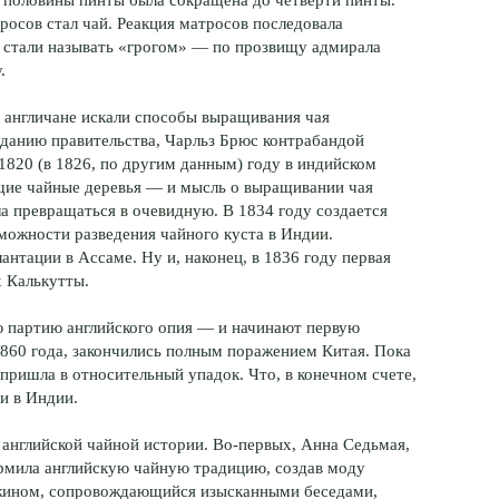
осов стал чай. Реакция матросов последовала
 стали называть «грогом» — по прозвищу адмирала
.
, англичане искали способы выращивания чая
заданию правительства, Чарльз Брюс контрабандой
 1820 (в 1826, по другим данным) году в индийском
ие чайные деревья — и мысль о выращивании чая
а превращаться в очевидную. В 1834 году создается
можности разведения чайного куста в Индии.
антации в Ассаме. Ну и, наконец, в 1836 году первая
х Калькутты.
 партию английского опия — и начинают первую
1860 года, закончились полным поражением Китая. Пока
 пришла в относительный упадок. Что, в конечном счете,
и в Индии.
ь английской чайной истории. Во-первых, Анна Седьмая,
рмила английскую чайную традицию, создав моду
ужином, сопровождающийся изысканными беседами,