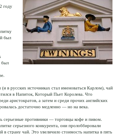
2 году
апитку
ай был
s
й был
фе.
м (и в русских источниках стал именоваться Карлом), чай
атился в Напиток, Который Пьет Королева. Что
еди аристократов, а затем и среди прочих английских
ровалась достаточно медленно — но на века.
нь серьезные противники — торговцы кофе и пивом.
напитке серьезного конкурента, они пролоббировали
й в страну чай. Это увеличило стоимость напитка в пять