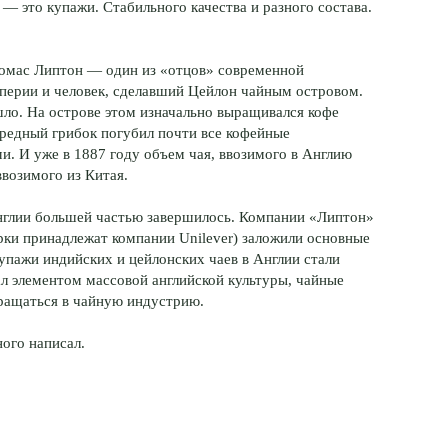
— это купажи. Стабильного качества и разного состава.
Томас Липтон — один из «отцов» современной
мперии и человек, сделавший Цейлон чайным островом.
шло. На острове этом изначально выращивался кофе
овредный грибок погубил почти все кофейные
и. И уже в 1887 году объем чая, ввозимого в Англию
ввозимого из Китая.
нглии большей частью завершилось. Компании «Липтон»
рки принадлежат компании Unilever) заложили основные
упажи индийских и цейлонских чаев в Англии стали
тал элементом массовой английской культуры, чайные
ращаться в чайную индустрию.
ного написал.