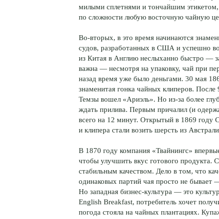
милыми сплетнями и тончайшим этикетом,
по сложности любую восточную чайную ц
Во-вторых, в это время начинаются знаме
судов, разработанных в США и успешно во
из Китая в Англию неслыханно быстро — з
важна — несмотря на упаковку, чай при пер
назад время уже было деньгами. 30 мая 18
знаменитая гонка чайных клиперов. После 
Темзы вошел «Ариэль». Но из-за более гл
ждать прилива. Первым причалил (и одерж
всего на 12 минут. Открытый в 1869 году
и клипера стали возить шерсть из Австрали
В 1870 году компания «Твайнингс» впервые
чтобы улучшить вкус готового продукта. С
стабильным качеством. Дело в том, что кач
одинаковых партий чая просто не бывает —
Но западная бизнес-культура — это культур
English Breakfast, потребитель хочет полу
погода стояла на чайных плантациях. Купа