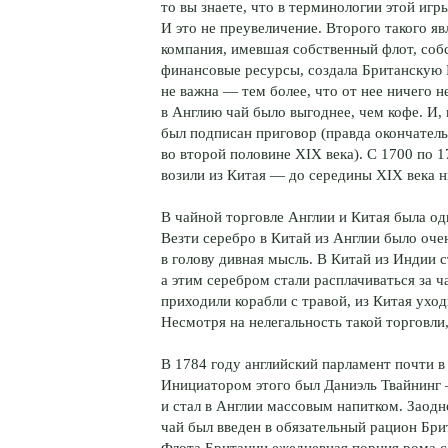
то вы знаете, что в терминологии этой игр
И это не преувеличение. Второго такого яв
компания, имевшая собственный флот, соб
финансовые ресурсы, создала Британскую 
не важна — тем более, что от нее ничего н
в Англию чай было выгоднее, чем кофе. И,
был подписан приговор (правда окончатель
во второй половине XIX века). С 1700 по 1
возили из Китая — до середины XIX века ни
В чайной торговле Англии и Китая была од
Везти серебро в Китай из Англии было оче
в голову дивная мысль. В Китай из Индии с
а этим серебром стали расплачиваться за 
приходили корабли с травой, из Китая ухо
Несмотря на нелегальность такой торговли,
В 1784 году английский парламент почти в
Инициатором этого был Даниэль Твайнинг 
и стал в Англии массовым напитком. Заодно
чай был введен в обязательный рацион Бри
Флота Британии ежедневная порция рома с