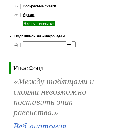
Воскресные сказки
Архив
Чай по четвергам
Подпишись на
«ИнфоБум»
!
ИнфоФонд
«Между таблицами и
слоями невозможно
поставить знак
равенства.»
Веб-анатомия