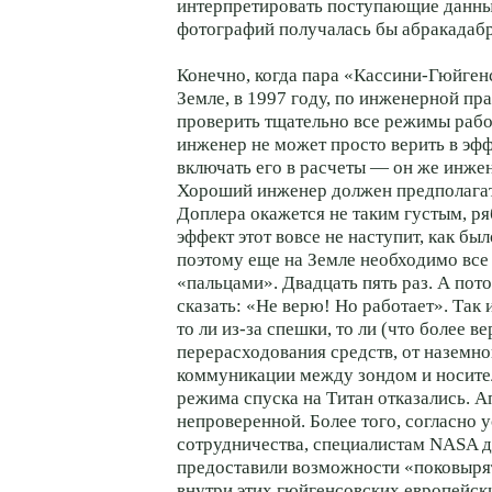
интерпретировать поступающие данны
фотографий получалась бы абракадабр
Конечно, когда пара «Кассини-Гюйген
Земле, в 1997 году, по инженерной пр
проверить тщательно все режимы рабо
инженер не может просто верить в эф
включать его в расчеты — он же инжен
Хороший инженер должен предполагат
Доплера окажется не таким густым, ря
эффект этот вовсе не наступит, как бы
поэтому еще на Земле необходимо все
«пальцами». Двадцать пять раз. А пот
сказать: «Не верю! Но работает». Так 
то ли из-за спешки, то ли (что более ве
перерасходования средств, от наземн
коммуникации между зондом и носите
режима спуска на Титан отказались. А
непроверенной. Более того, согласно 
сотрудничества, специалистам NASA д
предоставили возможности «поковырят
внутри этих гюйгенсовских европейск