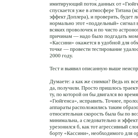
имитирующий поток данных от «Гюйген
спускается уже в атмосфере Титана (ко
эффект Доплера), и проверить, будет 
нормально этот «поддельный» сигнал 
всяких проволочек и по чисто астрон
причинам — надо было подгадать моме
«Кассини» окажется в удобной для об
точке — провести тестирование удалос
2000 году.
Тест и выявил описанную выше неиспр
Думаете: а как же снимки? Ведь их вс
да, получили. Просто пришлось траек
ту, по которой он бы двигался во врем
«Гюйгенса», исправить. Точнее, проло
аппараты расположились таким образо
относительная скорость была бы по в
минимальна, а следовательно и эффек
урезонился б, как тот агрессивный слон
борту «Кассини», необходимого для о