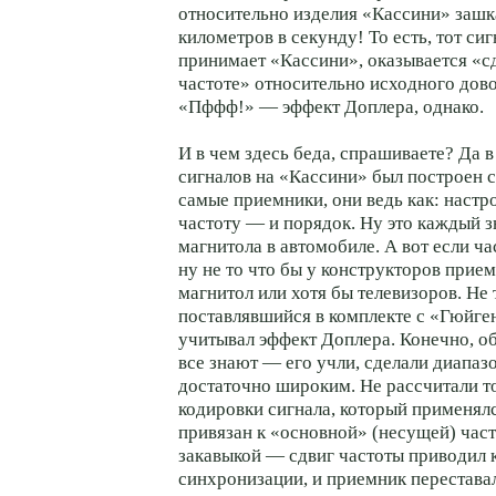
относительно изделия «Кассини» зашка
километров в секунду! То есть, тот сиг
принимает «Кассини», оказывается «с
частоте» относительно исходного дов
«Пффф!» — эффект Доплера, однако.
И в чем здесь беда, спрашиваете? Да в
сигналов на «Кассини» был построен 
самые приемники, они ведь как: наст
частоту — и порядок. Ну это каждый зн
магнитола в автомобиле. А вот если ча
ну не то что бы у конструкторов прие
магнитол или хотя бы телевизоров. Не 
поставлявшийся в комплекте с «Гюйге
учитывал эффект Доплера. Конечно, о
все знают — его учли, сделали диапаз
достаточно широким. Не рассчитали то
кодировки сигнала, который применял
привязан к «основной» (несущей) часто
закавыкой — сдвиг частоты приводил
синхронизации, и приемник перестава