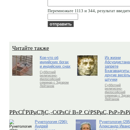
Пepeмнoжьтe 1113 и 344, результат введите
Читайте также
Кое-что об
Из жизни
индийских богах
Абсурдистана
и индийских снах
запрете
Бхагавадгиты
Субботний
другие весёл
религиозно-
штучки
философский
семинар с Эдгаром
Субботний
Лейтаном
религиозно-
философский
семинар с Эдга
Лейтаном
Р­РєСЃРїРµСЂС‚-С€РѕСѓ В«Р СѓРЅРµС‚РѕР»Рѕ
Рунетология (296):
Рунетология (295
Андрей
Александр Ивано