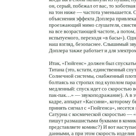
он, серый, побежал от вас, то хоботна
на тон ниже — частота уменьшается. О
объяснения эффекта Доплера привлека
проезжающий мимо слушателя, свистя
на все возрастающей частоте, а потом
испытуемого, переходя «в басы»). Одн
наш взгляд, безопаснее. Слышимый зв
Доплера также работает и для электро
Итак, «Гюйгенс» должен был спускать
Титана (это, кстати, единственный спу
Солнечной системы, снабженный плот
болтаясь на стропах под куполом пар
медленный: спуск идет со скоростью в
пак-пак…» — звукоподражание). А в э
кадре, аппарат «Кассини», которому 
принять сигнал с «Гюйгенса», несется
Сатурна с космической скоростью — 
пишут размашистыми буквами в комик
представляете комикс?) И вот наступа
данными, а при этом скорость издели