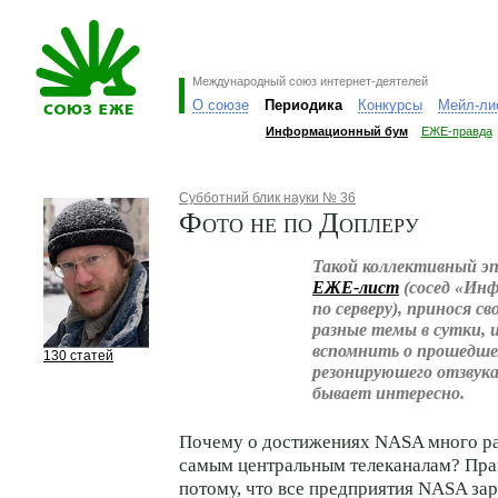
Международный союз интернет-деятелей
О союзе
Периодика
Конкурсы
Мейл-ли
Информационный бум
ЕЖЕ-правда
Субботний блик науки № 36
Фото не по Доплеру
Такой коллективный эп
ЕЖЕ-лист
(сосед «Ин
по серверу), принося с
разные темы в сутки, 
вспомнить о прошедшем
130 статей
резонируюшего отзвук
бывает интересно.
Почему о достижениях NASA много р
самым центральным телеканалам? Пра
потому, что все предприятия NASA за