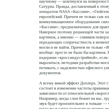
научному — шлепнулся на поверхность
Сатурна. Правда, доставленный к это
аппаратом NASA «Кассини», «Гюйген
европейский. Причем не только сам зон
коммуникационное оборудование связи
«Кассини», предназначенное для прие
Наверное поэтому решающей части з
картинок, а именно — снимков поверх
передающих сопричастность к момен
могли и не найти. Причем не только «
вообще: просто не было бы картинок. 
издержки «кроссиндустрийной», если
выразиться, методики разработки могл
почикать, с надежностью офисного у
документов.
А всему виной эффект Доплера. Этот 
состоит в изменении частоты принима
зависимости от относительной скорост
Например, когда слон бежит на вас, тру
звук будет пронзительнее и тоньше — ч
когда вы в слона пальнули из пушки, н