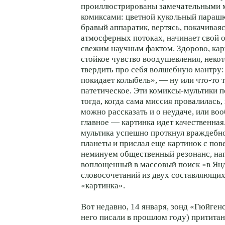
проиллюстрированы замечательными 
комиксами: цветной кукольный парашю
бравый аппаратик, вертясь, покачиваяс
атмосферных потоках, начинает свой 
свежим научным фактом. Здорово, кар
стойкое чувство воодушевления, неко
твердить про себя волшебную мантру:
покидает колыбель», — ну или что-то т
патетическое. Эти комиксы-мультики 
тогда, когда сама миссия провалилась,
можно рассказать и о неудаче, или воо
главное — картинка идет качественная
мультика успешно проткнул враждебно
планеты и прислал еще картинок с пов
неминуем общественный резонанс, на
воплощенный в массовый поиск «в Ян
словосочетаний из двух составляющих
«картинка».
Вот недавно, 14 января, зонд «Гюйгенс
него писали в прошлом году) прититани