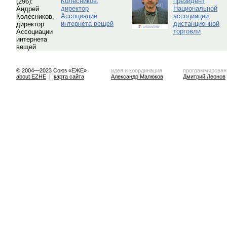
Колесников,
президент
директор
Национальной
Ассоциации
ассоциации
интернета вещей
дистанционной
торговли
© 2004—2023 Союз «ЕЖЕ»
идея и координация
программирован
about EZHE
|
карта сайта
Александр Малюков
Дмитрий Леонов