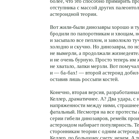
более, что это способно примирить пр
отступника с массой других палеонто
астероидной теории.
Вот жили-были динозавры хорошо и т
бродили по папоротникам и хвощам, н
и засыпало все пеплом, и заволокло т
холодно и скучно. Но динозавры, по н
не вымерли, а продолжали жизнедеятел
и не очень бурную. Просто теперь им
не хватало, лапки мерзли. Вот помуча
и — ба-бах! — второй астероид добил-
оставив лишь россыпи костей.
Конечно, вторая версия, разработанн
Келлер, драматичнее. А? Два удара, с
напряженности между ними, страшнее
фатальный. Несмотря на все протесты 
серии гибели динозавров, ремейк про
астероидом набирает популярность. Те
сторонникам теории с одним астероид
Келлер, по большому счету, нечем. А т