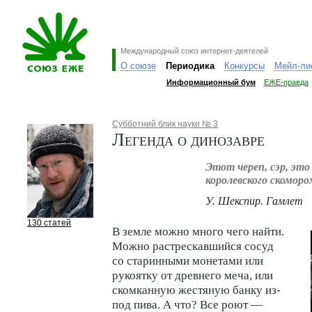
Международный союз интернет-деятелей
О союзе
Периодика
Конкурсы
Мейл-ли
Информационный бум
ЕЖЕ-правда
Субботний блик науки № 3
Легенда о динозавре
Этот череп, сэр, это
королевского скоморо
У. Шекспир. Гамлет
130 статей
В земле можно много чего найти.
Можно растрескавшийся сосуд
со старинными монетами или
рукоятку от древнего меча, или
скомканную жестяную банку из-
под пива. А что? Все роют —