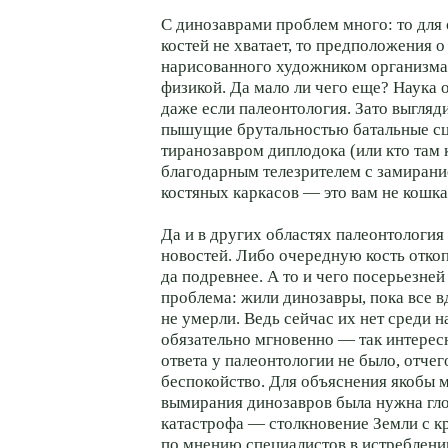
С динозаврами проблем много: то для
костей не хватает, то предположения 
нарисованного художником организма
физикой. Да мало ли чего еще? Наука о
даже если палеонтология. Зато выгляд
пышущие брутальностью батальные с
тиранозавром диплодока (или кто там 
благодарным телезрителем с замирани
костяных каркасов — это вам не кошк
Да и в других областях палеонтология
новостей. Либо очередную кость откоп
да подревнее. А то и чего посерьезней
проблема: жили динозавры, пока все в
не умерли. Ведь сейчас их нет среди н
обязательно мгновенно — так интерес
ответа у палеонтологии не было, отче
беспокойство. Для объяснения якобы 
вымирания динозавров была нужна гл
катастрофа — столкновение Земли с к
по мнению специалистов в истреблении