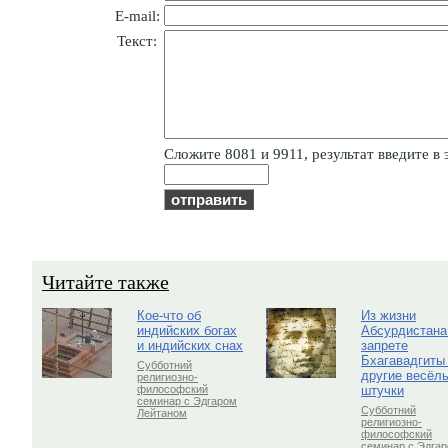
E-mail:
Текст:
Cлoжитe 8081 и 9911, результат введите в 
Читайте также
Кое-что об
Из жизни
индийских богах
Абсурдистана
и индийских снах
запрете
Бхагавадгиты
Субботний
другие весёл
религиозно-
штучки
философский
семинар с Эдгаром
Субботний
Лейтаном
религиозно-
философский
семинар с Эдга