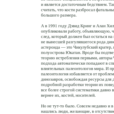
и является достаточным бедствием. Та
считать, что кости разбросал фатальн
большого размера.
А в 1991 году Дэвид Кринг и Алан Хи
опубликовали работу, объявляющую, ч
след, который должен был остаться на
не вынесшей разгулявшегося рода дин
астероида — это Чикулубский кратер, 
полуострова Юкатан. Вроде бы подтв
теорию истребления первыми, авторы
подхода автоматически попадают в сп
влиятельных палеонтологов мира. И п
палеонтология избавляется от пробле
динозавров, освобождая ресурсы для
подробной разработки теории их пове
все более строгой систематики давно 
вернее их, костей, носителей.
Но не тут-то было. Совсем недавно и 
нашлись люди, желающие, в отсутств