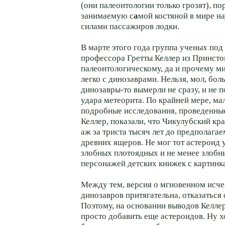
(они палеонтологии только грозят), по
занимаемую с
а
мой костяной в мире на
силами пассажиров лодки.
В марте этого года группа ученых под
профессора Гретты Келлер из Принсто
палеонтологическому, да и прочему мир
легко с динозаврами. Нельзя, мол, бол
динозавры-то вымерли не сразу, и не п
удара метеорита. По крайней мере, ма
подробные исследования, проведенны
Келлер, показали, что Чикулубский кр
аж за триста тысяч лет до предполага
древних ящеров. Не мог тот астероид
злобных плотоядных и не менее злобн
персонажей детских книжек с картинк
Между тем, версия о мгновенном исч
динозавров притягательна, отказаться 
Поэтому, на основании выводов Келлер
просто добавить еще астероидов. Ну х