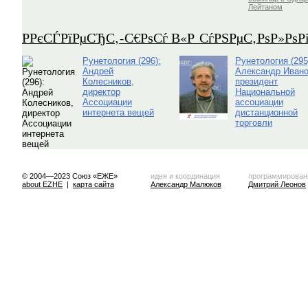
Лейтаном
Р­РєСЃРїРµСЂС‚-С€РѕСѓ В«Р СѓРЅРµС‚РѕР»Рѕ
Рунетология (296):
Рунетология (295
Андрей
Александр Ивано
Колесников,
президент
директор
Национальной
Ассоциации
ассоциации
интернета вещей
дистанционной
торговли
© 2004—2023 Союз «ЕЖЕ»
идея и координация
программирован
about EZHE
|
карта сайта
Александр Малюков
Дмитрий Леонов