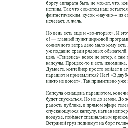
борту аппарата быть не может, что, ко
истины. Так что сюжетец наш остаетс
фантастическим, кусок «научно-» из е
исчезает. А жаль.
Но ведь есть еще и «во-вторых». И эт
о! — главный пункт цирковой програм
солнечного ветра дело мало кому есть.
уж подавно среди рядовых обывателй.
цель «Генезиса» вовсе не ветер, а сам
капсулы. Процесс-то и есть изюминка,
Думаете, контейнер просто войдет в а
парашют и приземлится? Нет! «В двуб
никто не воюет». Так примитивно уже н
Капсула оснащена парашютом, конечно
будет спускаться. Но не до земли. До з
радость публике, в прямом эфире тел
спускающуюся капсулу, нагнав непоср
воздухе, поймает специальным крюком
Ветряной груз поднимут на борт гелик