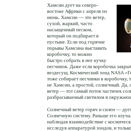
Хамсин дует на северо-
востоке Африки с апреля по
июнь. Хамсин — это ветер,
сухой, жаркий, часто
насыщенный песком,
который он подбирает в
пустыне. Если под горячие
порывы Хамсина выставить
коробочку, то можно
быстро собрать в нее кучку
песчинок. Даже если коробочка закрыт
вездесущ. Космический зонд NASA «Ге
тоже собирает песчинки в коробочку, т
не Хамсин, а простой, солнечный. Да
ветер — тот самый поток частичек со
разбрасываемый светилом в окружающ
Солнечный ветер горяч и силен — дуе
Солнечную систему. Раньше его изуча
наблюдая взаимодействие с космическ
исследуя аппаратурой зондов, и тольк