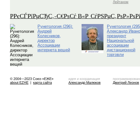
Лейтаном
Р­РєСЃРїРµСЂС‚-С€РѕСѓ В«Р СѓРЅРµС‚РѕР»Рѕ
Рунетология (296):
Рунетология (295
Андрей
Александр Ивано
Колесников,
президент
директор
Национальной
Ассоциации
ассоциации
интернета вещей
дистанционной
торговли
© 2004—2023 Союз «ЕЖЕ»
идея и координация
программирован
about EZHE
|
карта сайта
Александр Малюков
Дмитрий Леонов