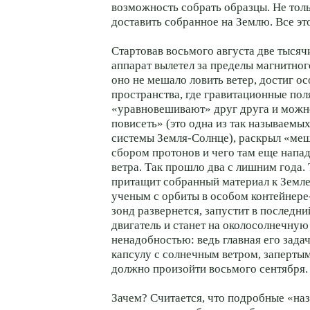
возможность собрать образцы. Не толь
доставить собранное на Землю. Все эт
Стартовав восьмого августа две тысяч
аппарат вылетел за пределы магнитног
оно не мешало ловить ветер, достиг о
пространства, где гравитационные пол
«уравновешивают» друг друга и можн
повисеть» (это одна из так называемы
системы Земля-Солнце), раскрыл «меш
сбором протонов и чего там еще напад
ветра. Так прошло два с лишним года.
притащит собранный материал к Земле
ученым с орбиты в особом контейнере
зонд развернется, запустит в последн
двигатель и станет на околосолнечную 
ненадобностью: ведь главная его зада
капсулу с солнечным ветром, запертым
должно произойти восьмого сентября.
Зачем? Считается, что подробные «на