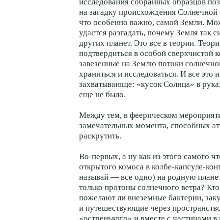
исследования собранных образцов поз
на загадку происхождения Солнечной 
что особенно важно, самой Земли. Мо
удастся разгадать, почему Земля так с
других планет. Это все в теории. Теор
подтвердиться в особой сверхчистой к
завезенные на Землю потоки солнечног
храниться и исследоваться. И все это 
захватывающе: «кусок Солнца» в рука
еще не было.
Между тем, в феерическом мероприяти
замечательных момента, способных ат
раскрутить.
Во-первых, а ну как из этого самого чт
открытого комоса в колбе-капсуле-кон
называй — все одно) на родную планет
только протоны солнечного ветра? Кто 
пожелают ли внеземные бактерии, зак
и путешествующие через пространство
«остренького» и вместе с частицами в