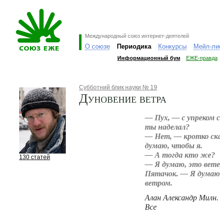
Международный союз интернет-деятелей
О союзе
Периодика
Конкурсы
Мейл-ли
Информационный бум
ЕЖЕ-правда
Субботний блик науки № 19
Дуновение ветра
— Пух, — с упреком 
ты наделал?
— Нет, — кротко ска
думаю, чтобы я.
— А тогда кто же?
130 статей
— Я думаю, это вете
Пятачок. — Я думаю,
ветром.
Алан Александр Милн.
Все