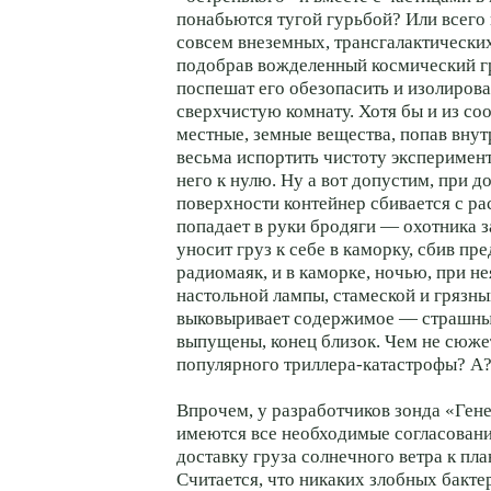
понабьются тугой гурьбой? Или всего 
совсем внеземных, трансгалактически
подобрав вожделенный космический гр
поспешат его обезопасить и изолирова
сверхчистую комнату. Хотя бы и из со
местные, земные вещества, попав внут
весьма испортить чистоту эксперимент
него к нулю. Ну а вот допустим, при до
поверхности контейнер сбивается с ра
попадает в руки бродяги — охотника 
уносит груз к себе в каморку, сбив пр
радиомаяк, и в каморке, ночью, при н
настольной лампы, стамеской и грязн
выковыривает содержимое — страшны
выпущены, конец близок. Чем не сюже
популярного триллера-катастрофы? А
Впрочем, у разработчиков зонда «Гене
имеются все необходимые согласовани
доставку груза солнечного ветра к пла
Считается, что никаких злобных бакте