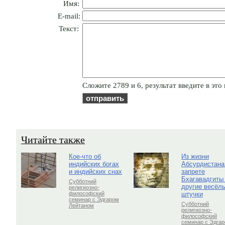
Имя:
E-mail:
Текст:
Cлoжитe 2789 и 6, результат введите в это
Читайте также
Кое-что об
Из жизни
индийских богах
Абсурдистана
и индийских снах
запрете
Бхагавадгиты
Субботний
другие весёл
религиозно-
штучки
философский
семинар с Эдгаром
Субботний
Лейтаном
религиозно-
философский
семинар с Эдга