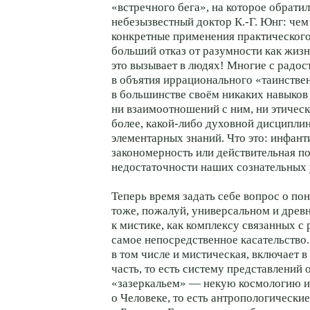
«встречного бега», на которое обрати
небезызвестный доктор К.-Г. Юнг: че
конкретные применения практического
больший отказ от разумности как жиз
это вызывает в людях! Многие с радо
в объятия иррационального «таинствен
в большинстве своём никаких навыков
ни взаимоотношений с ним, ни этическо
более, какой-либо духовной дисципли
элементарных знаний. Что это: инфан
закономерность или действительная п
недостаточности наших сознательных 
Теперь время задать себе вопрос о по
тоже, пожалуй, универсальном и дре
к мистике, как комплексу связанных с 
самое непосредственное касательство
в том числе и мистическая, включает 
часть, то есть систему представлений 
«зазеркальем» — некую космологию и
о Человеке, то есть антропологические