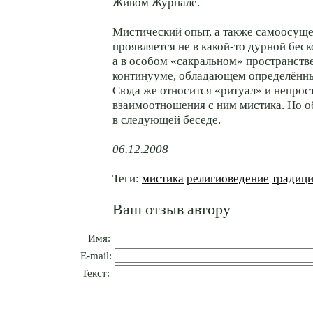
Живом Журнале.
Мистический опыт, а также самоосущ
проявляется не в какой-то дурной бес
а в особом «сакральном» пространст
континууме, обладающeм определённы
Сюда же относится «ритуал» и непрос
взаимоотношения с ним мистика. Но о
в следующей беседе.
06.12.2008
Теги:
мистика
религиоведение
традиц
Ваш отзыв автору
Имя:
E-mail:
Текст: