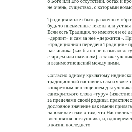
о Боге или Его отсутствии, богах и пр
не очень, существах, с которыми возм
Традиция может быть различным обра
будь то письменные тексты или устная
Если есть Традиция, то имеются и её д
«держит» и сам за неё «держится». П
«традиционной передачи Традиции» п
наставника (как бы он ни назывался: г
старцем или шаманом), а также ученик
и взаимоотношений между ними.
Согласно одному крылатому индийск
традиционный наставник сам и являетс
конкретным воплощением для ученика
санскритского слова «гуру» (известно
за пределами своей родины, практичес
дословное значение как имени прилага
напоминает нам о том, что Наставник 
восприятия послушника, и, одновреме
в жизни последнего.