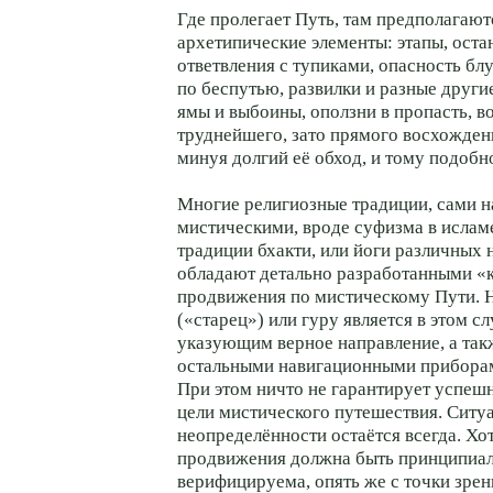
Где пролегает Путь, там предполагают
архетипические элементы: этапы, оста
ответвления с тупиками, опасность б
по беспутью, развилки и разные друг
ямы и выбоины, оползни в пропасть, 
труднейшего, зато прямого восхожден
минуя долгий её обход, и тому подобн
Многие религиозные традиции, сами 
мистическими, вроде суфизма в ислам
традиции бхакти, или йоги различных 
обладают детально разработанными «
продвижения по мистическому Пути. 
(«старец») или гуру является в этом с
указующим верное направление, а так
остальными навигационными прибора
При этом ничто не гарантирует успеш
цели мистического путешествия. Ситу
неопределённости остаётся всегда. Хо
продвижения должна быть принципиа
верифицируема, опять же с точки зрен