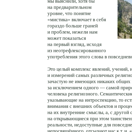
мы выяснили, хотя бы
на предварительном
уровне, что понятие
«мистика» включает в себя
гораздо больше граней
и проблем, нежели нам
может показаться
на первый взгляд, исходя
из неотрефлексированного
употребления этого слова в повседнев
Это целый комплекс явлений, учений, 
и измерений самых различных религи
зачастую не имеющих никаких общих 
за исключением одного — самой приро
человека религиозного. Семантические
указывающие на интроспекцию, то ес
внимания с внешних объектов и проце
на их внутренние смыслы, а, с другой 
на открывающиеся при этом таинстве
реальности, недоступные для повседн
непосвящённого, отсылают нас к т. н. 