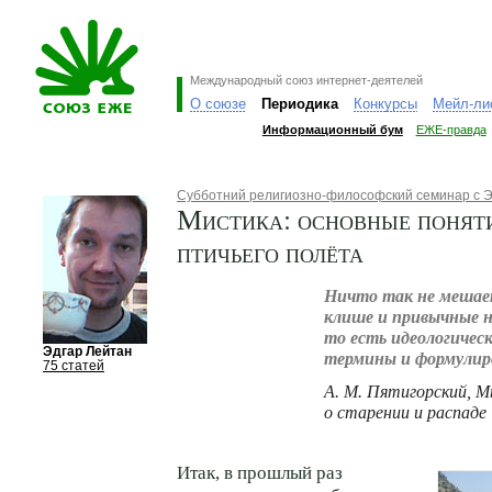
Международный союз интернет-деятелей
О союзе
Периодика
Конкурсы
Мейл-ли
Информационный бум
ЕЖЕ-правда
Субботний религиозно-философский семинар с 
Мистика: основные понят
птичьего полёта
Ничто так не мешае
клише и привычные
то есть идеологичес
Эдгар Лейтан
термины и формулир
75 статей
А. М. Пятигорский, 
о старении и распаде
Итак, в прошлый раз