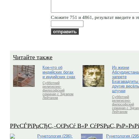
Cлoжитe 751 и 4861, результат введите в э
Читайте также
Кое-что об
Из жизни
индийских богах
Абсурдистана
и индийских снах
запрете
Бхагавадгиты
Субботний
другие весёл
религиозно-
штучки
философский
семинар с Эдгаром
Субботний
Лейтаном
религиозно-
философский
семинар с Эдга
Лейтаном
Р­РєСЃРїРµСЂС‚-С€РѕСѓ В«Р СѓРЅРµС‚РѕР»Рѕ
Рунетология (296):
Рунетология (295