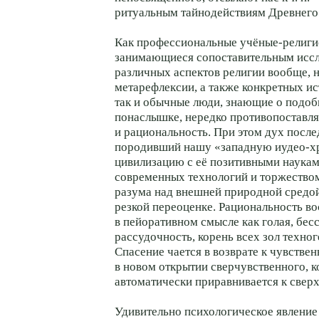
ритуальным тайнодействиям Древнего
Как профессиональные учёные-религи
занимающиеся сопоставительным исс
различных аспектов религии вообще, 
метарефлексии, а также конкретных ис
так и обычные люди, знающие о подо
понаслышке, нередко противопоставл
и рациональность. При этом дух после
породивший нашу «западную иудео-х
цивилизацию с её позитивными наука
современных технологий и торжество
разума над внешней природной средой
резкой переоценке. Рациональность в
в пейоративном смысле как голая, бес
рассудочность, корень всех зол техно
Спасение чается в возврате к чувствен
в новом открытии сверчувственного, к
автоматически приравнивается к свер
Удивительно психологическое явление 