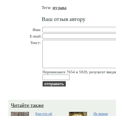
Теги:
музыка
Ваш отзыв автору
Имя:
E-mail:
Текст:
Пepeмнoжьтe 7654 и 5920, результат введит
Читайте также
Кое-что об
Из жизни