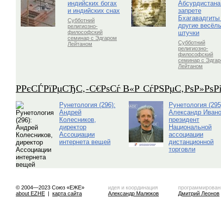
индийских богах
Абсурдистана
и индийских снах
запрете
Бхагавадгиты
Субботний
другие весёл
религиозно-
штучки
философский
семинар с Эдгаром
Субботний
Лейтаном
религиозно-
философский
семинар с Эдга
Лейтаном
Р­РєСЃРїРµСЂС‚-С€РѕСѓ В«Р СѓРЅРµС‚РѕР»Рѕ
Рунетология (296):
Рунетология (295
Андрей
Александр Ивано
Колесников,
президент
директор
Национальной
Ассоциации
ассоциации
интернета вещей
дистанционной
торговли
© 2004—2023 Союз «ЕЖЕ»
идея и координация
программирован
about EZHE
|
карта сайта
Александр Малюков
Дмитрий Леонов