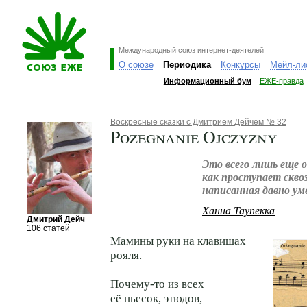
Международный союз интернет-деятелей
О союзе
Периодика
Конкурсы
Мейл-ли
Информационный бум
ЕЖЕ-правда
Воскресные сказки с Дмитрием Дейчем № 32
Pozegnanie Ojczyzny
Это всего лишь еще 
как проступает сквоз
написанная давно у
Ханна Таупекка
Дмитрий Дейч
106 статей
Мамины руки на клавишах
рояля.
Почему-то из всех
её пьесок, этюдов,