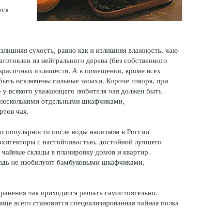
тся
злишняя сухость, равно как и излишняя влажность, чаю
готовлен из нейтрального дерева (без собственного
окрасочных излишеств. А в помещении, кроме всех
ыть исключены сильные запахи. Короче говоря, при
е у всякого уважающего любителя чая должен быть
с несколькими отдельными шкафчиками,
ртов чая.
по популярности после воды напитком в России
архитекторы с настойчивостью, достойной лучшего
 чайные склады в планировку домов и квартир.
юдь не изобилуют бамбуковыми шкафчиками,
ранения чая приходится решать самостоятельно.
аще всего становится специализированная чайная полка