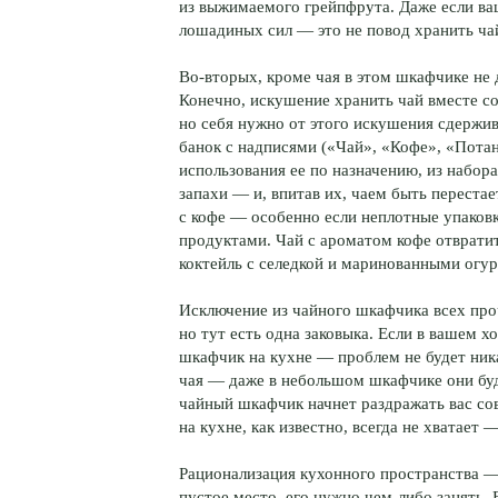
из выжимаемого грейпфрута. Даже если в
лошадиных сил — это не повод хранить чай
Во-вторых, кроме чая в этом шкафчике не
Конечно, искушение хранить чай вместе 
но себя нужно от этого искушения сдержива
банок с надписями («Чай», «Кофе», «Потан
использования ее по назначению, из набор
запахи — и, впитав их, чаем быть перестает
с кофе — особенно если неплотные упаков
продуктами. Чай с ароматом кофе отвратит
коктейль с селедкой и маринованными огур
Исключение из чайного шкафчика всех пр
но тут есть одна заковыка. Если в вашем х
шкафчик на кухне — проблем не будет ника
чая — даже в небольшом шкафчике они буду
чайный шкафчик начнет раздражать вас со
на кухне, как известно, всегда не хватает 
Рационализация кухонного пространства — 
пустое место, его нужно чем-либо занять. 