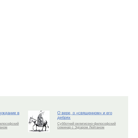
луждание в
О вере, о «священном» и его
дебрях
философский
Субботний религиозно-философский
таном
семинар с Эдгаром Лейтаном