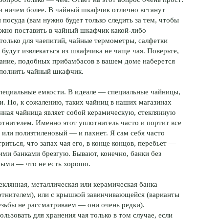
и ничем более. В чайный шкафчик отлично встанут
 посуда (вам нужно будет только следить за тем, чтобы
ожно поставить в чайный шкафчик какой-либо
только для чаепитий, чайные термометры, салфетки
 будут извлекаться из шкафчика не чаще чая. Поверьте,
мание, подобных прибамбасов в вашем доме наберется
аполнить чайный шкафчик.
специальные емкости. В идеале — специальные чайницы,
. Но, к сожалению, таких чайниц в наших магазинах
инная чайница являет собой керамическую, стеклянную
тнителем. Именно этот уплотнитель часто и портит все
 или полиэтиленовый — и пахнет. Я сам себя часто
риться, что запах чая его, в конце концов, перебьет —
кими банками брезгую. Бывают, конечно, банки без
ными — что не есть хорошо.
еклянная, металлическая или керамическая банка
отнителем), или с крышкой завинчивающейся (варианты
зьбы не рассматриваем — они очень редки).
льзовать для хранения чая только в том случае, если