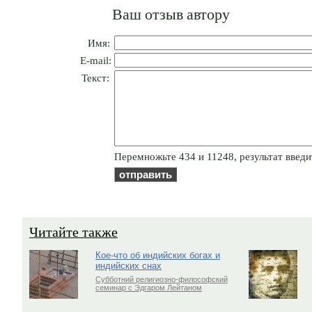
Ваш отзыв автору
Имя:
E-mail:
Текст:
Пepeмнoжьтe 434 и 11248, результат введи
Читайте также
Кое-что об индийских богах и
индийских снах
Субботний религиозно-философский
семинар с Эдгаром Лейтаном