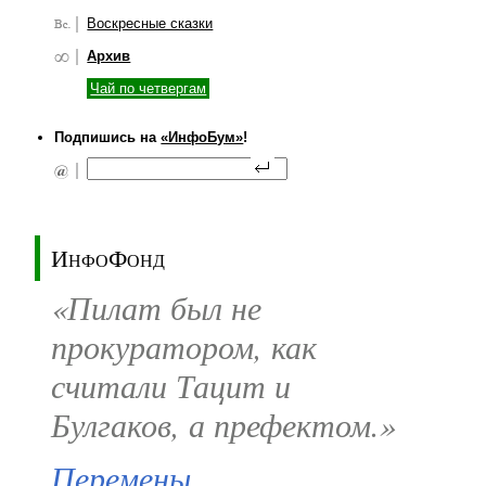
Воскресные сказки
Архив
Чай по четвергам
Подпишись на
«ИнфоБум»
!
ИнфоФонд
«Пилат был не
прокуратором, как
считали Тацит и
Булгаков, а префектом.»
Перемены