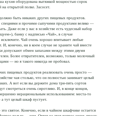
аша кухня оборудована вытяжкой мощностью сорок
 на открытой полке. Засосет.
 должно быть никаких других пищевых продуктов.
со специями и прочими сыпучими продуктами велико —
ть. Даже если у вас в хозяйстве есть чудесный набор
цуем»), банку с надписью «Чай», в случае
а исключите. Чай очень хорошо впитывает любые
. И, конечно, ни в коем случае не храните чай вместе
ки допускают обмен запахами между этими двумя
елен. Более отвратителен, возможно, только молочный
цами — но я такого никогда не пробовал.
очих пищевых продуктов реализовать очень просто —
озяйстве чая столько, что он полностью занимает целый
ких. А вот если вы держите дома три-пять сортов
т смотреться очень сиротливо. И, в конце концов,
вершенно нерациональным использованием: места-то
— а тут целый шкаф пустует.
это святое. Конечно, если в чайном шкафчике остается
Вопрос только — чем. Ответ на этот вопрос очень прост: