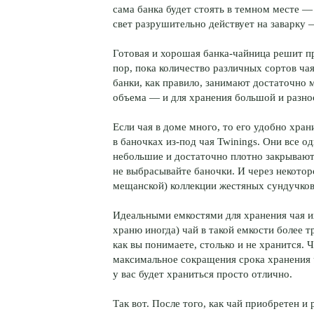
сама банка будет стоять в темном месте —
свет разрушительно действует на заварку —
Готовая и хорошая банка-чайница решит 
пор, пока количество различных сортов чая
банки, как правило, занимают достаточно 
объема — и для хранения большой и разно
Если чая в доме много, то его удобно хра
в баночках из-под чая Twinings. Они все о
небольшие и достаточно плотно закрывают
не выбрасывайте баночки. И через некотор
мещанской) коллекции жестяных сундучков
Идеальными емкостями для хранения чая их,
храню иногда) чай в такой емкости более 
как вы понимаете, столько и не хранится. Ч
максимальное сокращения срока хранения ч
у вас будет храниться просто отлично.
Так вот. После того, как чай приобретен и