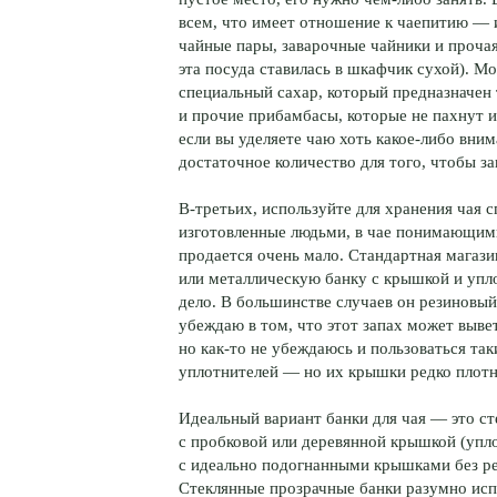
всем, что имеет отношение к чаепитию — 
чайные пары, заварочные чайники и прочая
эта посуда ставилась в шкафчик сухой). М
специальный сахар, который предназначен 
и прочие прибамбасы, которые не пахнут и
если вы уделяете чаю хоть какое-либо вни
достаточное количество для того, чтобы з
В-третьих, используйте для хранения чая 
изготовленные людьми, в чае понимающими
продается очень мало. Стандартная магаз
или металлическую банку с крышкой и упло
дело. В большинстве случаев он резиновый
убеждаю в том, что этот запах может вывет
но как-то не убеждаюсь и пользоваться та
уплотнителей — но их крышки редко плот
Идеальный вариант банки для чая — это ст
с пробковой или деревянной крышкой (упл
с идеально подогнанными крышками без ре
Стеклянные прозрачные банки разумно испо