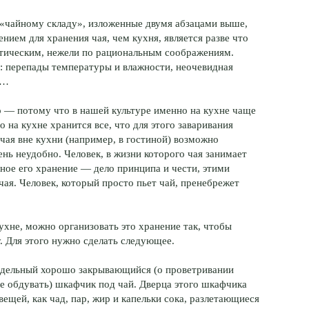
к «чайному складу», изложенные двумя абзацами выше,
ием для хранения чая, чем кухня, является разве что
тетическим, нежели по рациональным соображениям.
аю: перепады температуры и влажности, неочевидная
и…
о — потому что в нашей культуре именно на кухне чаще
о на кухне хранится все, что для этого заваривания
чая вне кухни (например, в гостиной) возможно
ень неудобно. Человек, в жизни которого чая занимает
ьное его хранение — дело принципа и чести, этими
ая. Человек, который просто пьет чай, пренебрежет
ухне, можно организовать это хранение так, чтобы
 Для этого нужно сделать следующее.
отдельный хорошо закрывающийся (о проветривании
 обдувать) шкафчик под чай. Дверца этого шкафчика
ещей, как чад, пар, жир и капельки сока, разлетающиеся