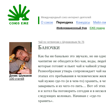
Международный союз интернет-деятелей
О союзе
Периодика
Конкурсы
Мейл-ли
Информационный бум
ЕЖЕ-правда
Чай по четвергам с Шумаковым № 76
Баночки
Как бы ни банально это звучало, но ни одн
чаепитие не обходится без чая, воды, люде
которые готовят и пьют чай и чайной утвар
Разнообразная утварь сопровождает чай на
этапах его пребывания в человеческом жил
Денис Шумаков
100 статей
чай нужно где-то (и в чем-то) хранить, в ч
заваривать и из чего-то пить… Вот об этих
я и хотел бы поговорить сегодня и в неско
следующих колонках. Начиная с «где-то
хранить».