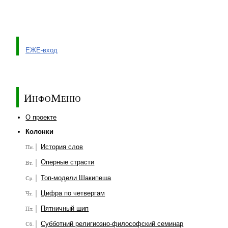
ЕЖЕ-вход
ИнфоМеню
О проекте
Колонки
История слов
Оперные страсти
Топ-модели Шакипеша
Цифра по четвергам
Пятничный шип
Субботний религиозно-философский семинар