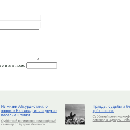
те в это поле:
Из жизни Абсурдистана: о
Правды, судьбы и б
запрете Бхагавадгиты и другие
трёх соснах
весёлые штучки
Субботний религиозно-
семинар с Эдгаром Лей
Субботний религиозно-философский
семинар с Эдгаром Лейтаном