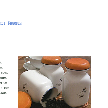
сты
Каталоги
о
й,
и.
 всех
ище:
ем-то
 «-то»
льких