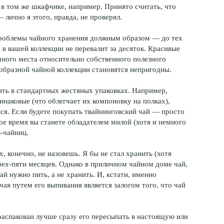
 в том же шкафчике, например. Принято считать, что
 лично я этого, правда, не проверял.
проблемы чайного хранения должным образом — до тех
 в вашей коллекции не перевалит за десяток. Красивые
много места относительно собственного полезного
образной чайной коллекции становятся непригодны.
нить в стандартных жестяных упаковках. Например,
динаковые (что облегчает их компоновку на полках),
ся. Если будете покупать твайнинговский чай — просто
ое время вы станете обладателем милой (хотя и немного
-чайниц.
 конечно, не назовешь. Я бы не стал хранить (хотя
трех-пяти месяцев. Однако в приличном чайном доме чай,
ай нужно пить, а не хранить. И, кстати, именно
ая путем его выпивания является залогом того, что чай
 распакован лучше сразу его пересыпать в настоящую или