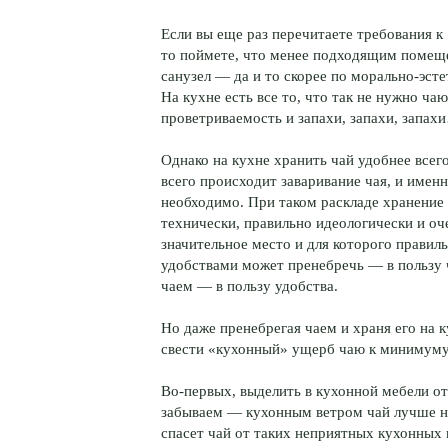
Если вы еще раз перечитаете требования 
то поймете, что менее подходящим помещен
санузел — да и то скорее по морально-эс
На кухне есть все то, что так не нужно ч
проветриваемость и запахи, запахи, запах
Однако на кухне хранить чай удобнее всег
всего происходит заваривание чая, и именн
необходимо. При таком раскладе хранение 
технически, правильно идеологически и оч
значительное место и для которого правил
удобствами может пренебречь — в пользу ч
чаем — в пользу удобства.
Но даже пренебрегая чаем и храня его на к
свести «кухонный» ущерб чаю к минимуму.
Во-первых, выделить в кухонной мебели 
забываем — кухонным ветром чай лучше не
спасет чай от таких неприятных кухонных в