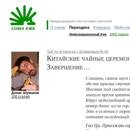
Международный союз интернет-деятелей
О союзе
Периодика
Конкурсы
Мейл-ли
Информационный бум
ЕЖЕ-правда
Чай по четвергам с Шумаковым № 46
Китайские чайные церемо
Завершение…
Слышно, сквозь шум 
где-то прялка стучи
Мостик под сводом в
Денис Шумаков
минуло время цветов
100 статей
Вдруг чудеснейший 
ветер донес из-за гор.
Это в селении у пере
готовят полуденный 
Гао Ци. Проезжаю гор