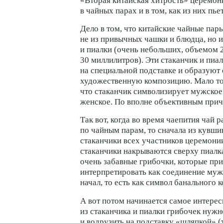
«Вторая китайская хитрость» церемон
в чайных парах и в том, как из них пье
Дело в том, что китайские чайные пар
не из привычных чашки и блюдца, но и
и пиалки (очень небольших, объемом
30 миллилитров). Эти стаканчик и пиал
на специальной подставке и образуют
художественную композицию. Мало тог
что стаканчик символизирует мужское
женское. По вполне объективным прич
Так вот, когда во время чаепития чай р
по чайным парам, то сначала из кувш
стаканчики всех участников церемонии
стаканчики накрываются сверху пиалк
очень забавные грибочки, которые пр
интерпретировать как соединение муж
начал, то есть как символ банального к
А вот потом начинается самое интере
из стаканчика и пиалки грибочек нужн
и водрузить на подставку «шляпкой» (т