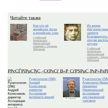
Читайте также
Кое-что об
Из жизни
индийских богах
Абсурдистана
и индийских снах
запрете
Бхагавадгиты
Субботний
другие весёл
религиозно-
штучки
философский
семинар с Эдгаром
Субботний
Лейтаном
религиозно-
философский
семинар с Эдга
Лейтаном
Р­РєСЃРїРµСЂС‚-С€РѕСѓ В«Р СѓРЅРµС‚РѕР»Рѕ
Рунетология (296):
Рунетология (295
Андрей
Александр Ивано
Колесников,
президент
директор
Национальной
Ассоциации
ассоциации
интернета вещей
дистанционной
торговли