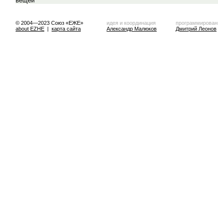
© 2004—2023 Союз «ЕЖЕ»
идея и координация
программирован
about EZHE
|
карта сайта
Александр Малюков
Дмитрий Леонов