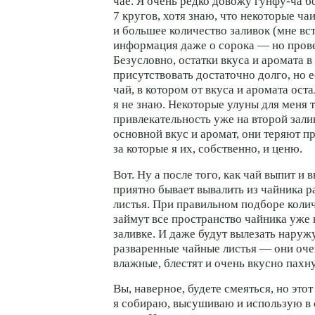
чае. Я очень редко довожу
гунфу-ча
бо
7 кругов, хотя знаю, что некоторые ч
и большее количество заливок (мне вс
информация даже о сорока — но провер
Безусловно, остатки вкуса и аромата в
присутствовать достаточно долго, но е
чай, в котором от вкуса и аромата оста
я не знаю. Некоторые улуны для меня 
привлекательность уже на второй зал
основной вкус и аромат, они теряют п
за которые я их, собственно, и ценю.
Вот. Ну а после того, как чай выпит и
приятно бывает вывалить из чайника 
листья. При правильном подборе колич
займут все пространство чайника уже 
заливке. И даже будут вылезать наружу
разваренные чайные листья — они оче
влажные, блестят и очень вкусно пах
Вы, наверное, будете смеяться, но этот
я собираю, высушиваю и использую в