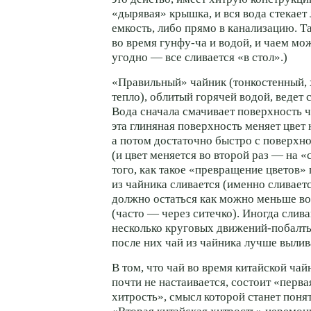
«дырявая» крышка, и вся вода стекает
емкость, либо прямо в канализацию. Т
во время
гунфу-ча
и водой, и чаем мо
угодно — все сливается «в стол».)
«Правильный» чайник (тонкостенный,
тепло), облитый горячей водой, ведет 
Вода сначала смачивает поверхность ч
эта глиняная поверхность меняет цвет
а потом достаточно быстро с поверхно
(и цвет меняется во второй раз — на «
того, как такое «превращение цветов»
из чайника сливается (именно сливает
должно остаться как можно меньше в
(часто — через ситечко). Иногда сли
несколько круговых движений-побалт
после них чай из чайника лучше вылив
В том, что чай во время китайской ча
почти не настаивается, состоит «перва
хитрость», смысл которой станет поня