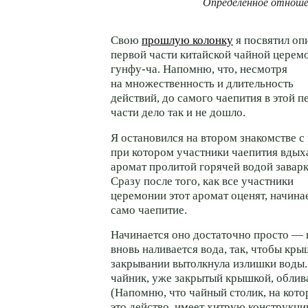
Определенное отноше
Свою
прошлую колонку
я посвятил о
первой части китайской чайной церем
гунфу-ча.
Напомню, что, несмотря
на множественность и длительность
действий, до самого чаепития в этой п
части дело так и не дошло.
Я остановился на втором знакомстве с
при котором участники чаепития вды
аромат пролитой горячей водой заварк
Сразу после того, как все участники
церемонии этот аромат оценят, начина
само чаепитие.
Начинается оно достаточно просто — 
вновь наливается вода, так, чтобы кр
закрывании вытолкнула излишки воды.
чайник, уже закрытый крышкой, облива
(Напомню, что чайный столик, на кото
это действо, имеет хитрую конструкц