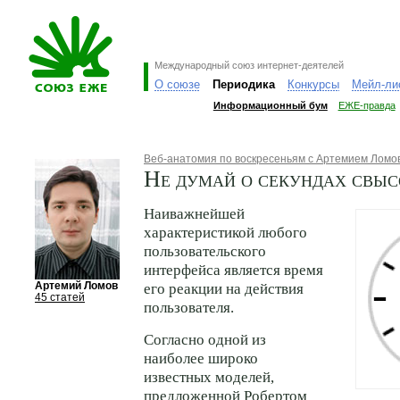
Международный союз интернет-деятелей
О союзе
Периодика
Конкурсы
Мейл-ли
Информационный бум
ЕЖЕ-правда
Веб-анатомия по воскресеньям с Артемием Лом
Не думай о секундах свы
Наиважнейшей
характеристикой любого
пользовательского
интерфейса является время
Артемий Ломов
его реакции на действия
45 статей
пользователя.
Согласно одной из
наиболее широко
известных моделей,
предложенной Робертом