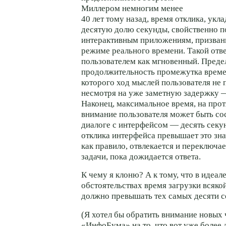
Миллером немногим менее
40 лет тому назад, время отклика, ук
десятую долю секунды, свойственно 
интерактивным приложениям, призван
режиме реального времени. Такой отв
пользователем как мгновенный. Преде
продолжительность промежутка времен
которого ход мыслей пользователя не 
несмотря на уже заметную задержку —
Наконец, максимальное время, на про
внимание пользователя может быть со
диалоге с интерфейсом — десять секун
отклика интерфейса превышает это зна
как правило, отвлекается и переключае
задачи, пока дожидается ответа.
К чему я клоню? А к тому, что в идеа
обстоятельствах время загрузки всяко
должно превышать тех самых десяти с
(Я хотел бы обратить внимание новых 
«ИнфоБума» на то, что вот уже более 