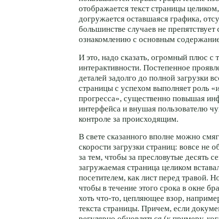
отображается текст страницы целиком, 
догружается оставшаяся графика, отсу
большинстве случаев не препятствует
ознакомлению с основным содержание
И это, надо сказать, огромный плюс с 
интерактивности. Постепенное проявл
деталей задолго до полной загрузки в
страницы с успехом выполняет роль «
прогресса», существенно повышая ин
интерфейса и внушая пользователю чу
контроле за происходящим.
В свете сказанного вполне можно смяг
скорости загрузки страниц: вовсе не о
за тем, чтобы за пресловутые десять с
загружаемая страница целиком встава
посетителем, как лист перед травой. Н
чтобы в течение этого срока в окне бр
хоть
что-то,
цепляющее взор, наприме
текста страницы. Причем, если докуме
регулярно обновляться (к примеру, ког