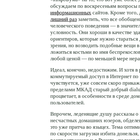
обсуждаем по воскресеньям вопросы 
информационных
сайтов. Кроме того,
лишний раз
заметить, что все обобще
человеческого поведения — в значите
условность. Они хороши в качестве эд
ориентиров, которые нужно стараться 
зрения, но возводить подобные вещи в
ложиться костьми во имя беспрекосло
любой ценой — по меньшей мере нера
Идеал, конечно, недостижим. И хотя в
коммутируемый доступ в Интернет по
чувствуется, уже совсем скоро прикаже
пределами МКАД старый добрый dialu
процветает, в особенности в среде до
пользователей.
Впрочем, леденящие душу рассказы о 
несчастных домашних юзеров, обдел
это уже притча во языцех. Тема опти
по скорости загрузки избита донельзя,