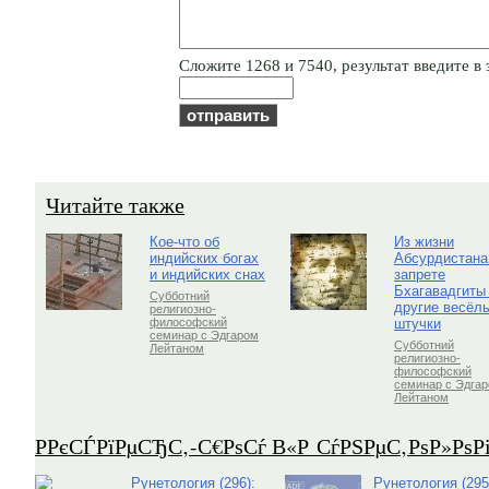
Cлoжитe 1268 и 7540, результат введите в 
Читайте также
Кое-что об
Из жизни
индийских богах
Абсурдистана
и индийских снах
запрете
Бхагавадгиты
Субботний
другие весёл
религиозно-
штучки
философский
семинар с Эдгаром
Субботний
Лейтаном
религиозно-
философский
семинар с Эдга
Лейтаном
Р­РєСЃРїРµСЂС‚-С€РѕСѓ В«Р СѓРЅРµС‚РѕР»Рѕ
Рунетология (296):
Рунетология (295