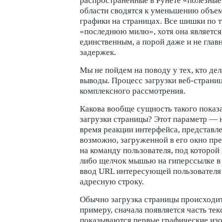
распространенные в Рунете «полезные 
области сводятся к уменьшению объе
графики на страницах. Все шишки по т
«последнюю милю», хотя она является
единственным, а порой даже и не гла
задержек.
Мы не пойдем на поводу у тех, кто де
выводы. Процесс загрузки
веб-страни
комплексного рассмотрения.
Какова вообще сущность такого показа
загрузки страницы? Этот параметр — н
время реакции интерфейса, представле
возможно, загруженной в его окно пр
на команду пользователя, под которой
либо щелчок мышью на гиперссылке в 
ввод URL интересующей пользователя
адресную строку.
Обычно загрузка страницы происходи
примеру, сначала появляется часть тек
показываются первые графические изо