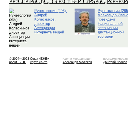
Р­РєСЃРїРµСЂС‚-С€РѕСѓ В«Р СѓРЅРµС‚РѕР»Рѕ
Рунетология (296):
Рунетология (295
Андрей
Александр Ивано
Колесников,
президент
директор
Национальной
Ассоциации
ассоциации
интернета вещей
дистанционной
торговли
© 2004—2023 Союз «ЕЖЕ»
идея и координация
программирован
about EZHE
|
карта сайта
Александр Малюков
Дмитрий Леонов