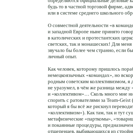
определяются официальные деловые ка
будь то в частной торговой фирме, адв
или в системе среднего школьного обр
О совместной деятельности «в комaнд
и западной Европе ныне принято гово
в католических и протестантских церк
светских, так и монашеских! Для меня
звучало бы более чем странно, если б
личный опыт.
Как человек, которому пришлось пора
немецкоязычных «командах», но вско
родным советским коллективизмом, я д
не уразумел, в чём же разница между
и «коллективом»… Сколь много мне н
спорить с ратователями за
Team-Geist
который я бы всё же рискнул переводи
«коллективизм»). Как там, так и тут с
метафизические «парткомы», «товари
и покаянные процедуры, предназначен
отщепенцев, выбивающихся из стройн