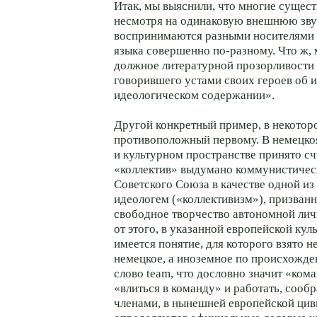
Итак, мы выяснили, что многие сущес
несмотря на одинаковую внешнюю зву
воспринимаются разными носителями 
языка совершенно
по-разному
. Что ж,
должное литературной прозорливости
говорившего устами своих героев об 
идеологическом содержании».
Другой конкретный пример, в некотор
противоположный первому. В немецк
и культурном пространстве принято сч
«коллектив» выдумано коммунистиче
Советского Союза в качестве одной и
идеологем («коллективизм»), призван
свободное творчество автономной лич
от этого, в указанной европейской кул
имеется понятие, для которого взято н
немецкое, а иноземное по происхожде
слово team, что дословно значит «ком
«влиться в команду» и работать, сообр
членами, в нынешней европейской ци