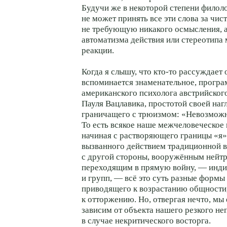
Будучи же в некоторой степени филоло
не может принять все эти слова за чис
не требующую никакого осмысления, 
автоматизма действия или стереотипа
реакции.
Когда я слышу, что
кто-то
рассуждает 
вспоминается знаменательное, прогр
американского психолога австрийско
Пауля Вацлавика, простотой своей наг
граничащего с трюизмом: «Невозможн
То есть всякое наше межчеловеческое
начиная с растворяющего границы «я»
вызванного действием традиционной во
с другой стороны, вооружённым нейтр
переходящим в прямую войну, — инд
и групп, — всё это суть разные форм
приводящего к возрастанию общности
к отторжению. Но, отвергая нечто, мы
зависим от объекта нашего резкого не
в случае некритического восторга.