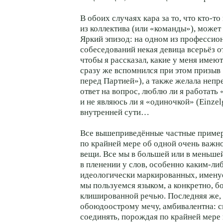
В обоих случаях кара за то, что
кто-то
из коллектива (или «команды»), может
Яркий эпизод: на одном из профессио
собеседований некая девица всерьёз о
чтобы я рассказал, какие у меня имею
сразу же вспомнился при этом призыв
перед Партией»), а также желала неп
ответ на вопрос, люблю ли я работать 
и не являюсь ли я «одиночкой» (Einzel
внутренней сути…
Все вышеприведённые частные пример
по крайней мере об одной очень важн
вещи. Все мы в большей или в меньше
в пленении у слов, особенно
каким-ли
идеологически маркированных, имену
мы пользуемся языком, а конкретнo, б
клишированной речью. Последняя же,
обоюдоострому мечу, амбивалентна: 
соединять, порождая по крайней мере