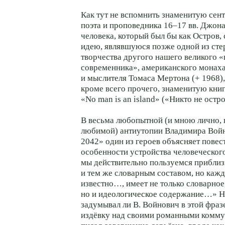
Как тут не вспомнить знаменитую сен
поэта и проповедника 16–17 вв. Джон
человека, который был бы как Остров,
идею, являвшуюся позже одной из ст
творчества другого нашего великого 
современника», американского
монаха
и мыслителя Томаса Мертона (+ 1968)
кроме всего прочего, знаменитую кни
«No man is an island» («Никто не остро
В весьма любопытной (и мною лично, 
любимой) антиутопии Владимира Вой
2042» один из героев объясняет пове
особенности устройства человеческого
мы действительно пользуемся прибли
и тем же словарным составом, но кажд
известно…, имеет не только словарное
но и идеологическое содержание…» Н
задумывал ли В. Войнович в этой фраз
издёвку над своими романными комму