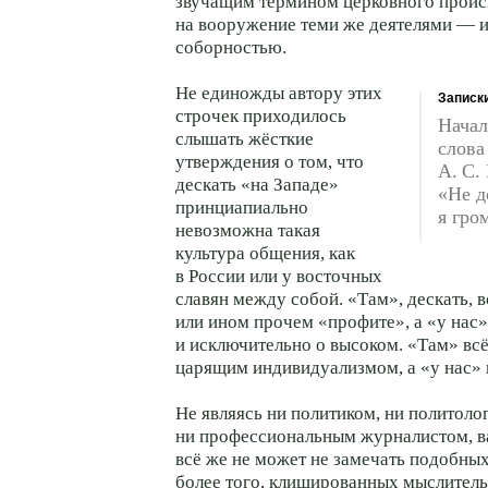
звучащим термином церковного проис
на вооружение теми же деятелями — 
соборностью.
Не единожды автору этих
Записк
строчек приходилось
Начал
слышать жёсткие
слова
утверждения о том, что
А. С.
дескать «на Западе»
«Не д
принциапиально
я гро
невозможна такая
культура общения, как
в России или у восточных
славян между собой. «Там», дескать, в
или ином прочем «профите», а «у нас
и исключительно о высоком. «Там» вс
царящим индивидуализмом, а «у нас»
Не являясь ни политиком, ни политоло
ни профессиональным журналистом, в
всё же не может не замечать подобны
более того, клишированных мыслитель