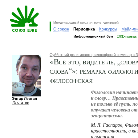
Международный союз интернет-деятелей
О союзе
Периодика
Конкурсы
Мейл-ли
Информационный бум
ЕЖЕ-правда
Субботний религиозно-философский семинар с 
«Всё это, видите ль, „слова
слова“»: ремарка филолог
философская
Филология начинаетс
к слову… Нравственн
Эдгар Лейтан
75 статей
не только её путь, но
отучает человека от
эгоцентризма.
М. Л. Гаспаров
, Филол
нравственность, в кни
и выписки»