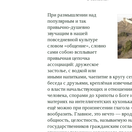
При размышлении над
популярным и так
привычно-душевно
звучащим в нашей
повседневной культуре
словом «общение», словно
сами собою всплывает
привычная цепочка
ассоциаций: дружеское
застолье, с водкой или
иными напитками, чаепитие в кругу се
беседа с друзьями, креплёная извечн
о власти начальствующих и отношении
человека, спорами до хрипоты о Боге
материях на интеллигентских кухоньк
ещё можно при произнесении глагола
вообразить. Главное, это нечто — вро
общность, целостность, называемую н
государственников гражданским согла