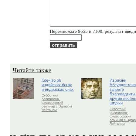
Пepeмнoжьтe 9655 и 7100, результат введит
Читайте также
Кое-что об
Из жизни
индийских богах
Абсурдистана
и индийских снах
запрете
Бхагавадгиты
Субботний
другие весёл
религиозно-
штучки
философский
семинар с Эдгаром
Субботний
Лейтаном
религиозно-
философский
семинар с Эдга
Лейтаном