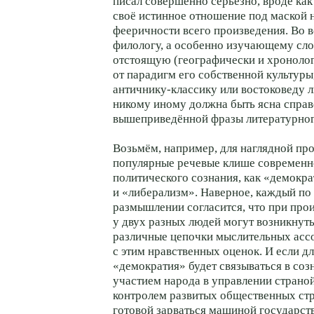
писал совершенно серьёзно, вроде как
своё истинное отношение под маской 
фееричности всего произведения. Во в
филологу, а особенно изучающему сло
отстоящую (географически и хроноло
от парадигм его собственной культуры,
античнику-классику
или востоковеду л
никому иному должнa быть ясна справ
вышеприведённой фразы литературног
Возьмём, например, для наглядной про
популярные речевые клише современн
политического сознания, как «демокр
и «либерализм». Наверное, каждый по
размышлении согласится, что при прои
у двух разных людей могут возникнут
различные цепочки мыслительных асс
с этим нравственных оценок. И если д
«демократия» будет связываться в соз
участием народа в управлении страно
контролем развитых общественных стр
готовой зарваться машиной государст