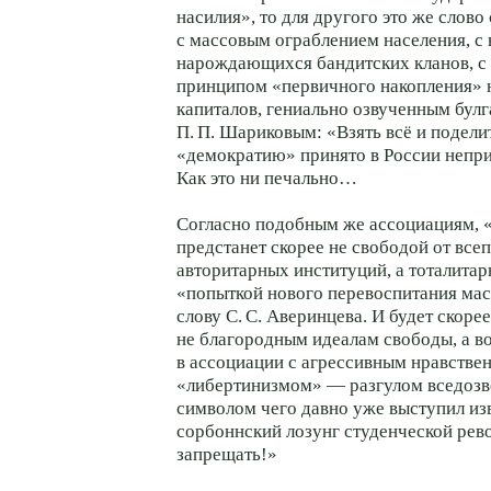
насилия», то для другого это же слово
с массовым ограблением населения, с
нарождающихся бандитских кланов, с
принципом «первичного накопления»
капиталов, гениально озвученным булг
П. П. Шариковым
: «Взять всё и подел
«демократию» принято в России непр
Как это ни печально…
Согласно подобным же ассоциациям, 
предстанет скорее не свободой от вс
авторитарных институций, а тоталитар
«попыткой нового перевоспитания мас
слову
С. С. Аверинцева
. И будет скоре
не благородным идеалам свободы, а в
в ассоциации с агрессивным нравстве
«либертинизмом» — разгулом вседозв
символом чего давно уже выступил из
сорбоннский лозунг студенческой ре
запрещать!»