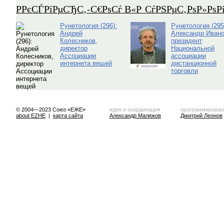
Р­РєСЃРїРµСЂС‚-С€РѕСѓ В«Р СѓРЅРµС‚РѕР»Рѕ
Рунетология (296):
Рунетология (295
Андрей
Александр Ивано
Колесников,
президент
директор
Национальной
Ассоциации
ассоциации
интернета вещей
дистанционной
торговли
© 2004—2023 Союз «ЕЖЕ»
идея и координация
программирован
about EZHE
|
карта сайта
Александр Малюков
Дмитрий Леонов