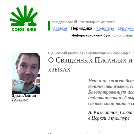
Международный союз интернет-деятелей
О союзе
Периодика
Конкурсы
Мейл-ли
Информационный бум
ЕЖЕ-правда
Субботний религиозно-философский семинар с 
О Священных Писаниях и
языках
Нет и не может быт
количество языков, 
Богооткровенную ист
Эдгар Лейтан
действительно её вы
75 статей
самым становится с
А. Камчатнов, Сакрал
в Церкви и культуре