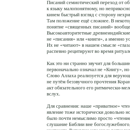
Писаний семиотический переход от о
к языку малопонятному, но неприкосн
кинем быстрый взгляд с сторону нехри
Там положение ещё сложнее. В некото
понятие «священных писаний» вообще
Высокоавторитетные древнеиндийские
не «писания» или «книги», а именно у
Их не «читают» в нашем смысле «глаз
распевно рецитируют во время ритуал
Как это ни странно звучит для больши
первоначально означал не «Книгу», н
Слово Аллаха реализуется для верую
не путём беззвучного прочтения Коран
акт обязательного его ритмически-ме
вслух.
Для сравнения: наше «приватное» чт
явление тоже исторически довольно н
было почти немыслимо просто «чтени
слушание Библии вне богослужебного