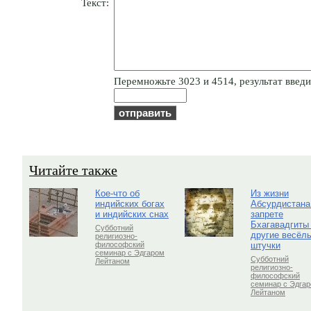
Текст:
Пepeмнoжьтe 3023 и 4514, результат введит
Читайте также
Кое-что об
Из жизни
индийских богах
Абсурдистана
и индийских снах
запрете
Бхагавадгиты
Субботний
другие весёл
религиозно-
штучки
философский
семинар с Эдгаром
Субботний
Лейтаном
религиозно-
философский
семинар с Эдга
Лейтаном