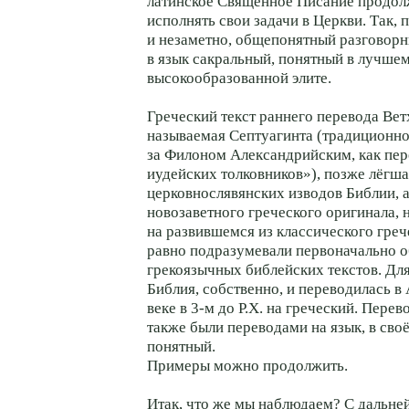
латинское Священное Писание продол
исполнять свои задачи в Церкви. Так, 
и незаметно, общепонятный разговорн
в язык сакральный, понятный в лучше
высокообразованной элите.
Греческий текст раннего перевода Ветх
называемая Септуагинта (традиционно
за Филоном Александрийским, как пер
иудейских толковников»), позже лёгша
церковнослявянских изводов Библии, а
новозаветного греческого оригинала, 
на развившемся из классического грече
равно подразумевали первоначально 
грекоязычных библейских текстов. Для
Библия, собственно, и переводилась в
веке в 3-м до Р.Х. на греческий. Пере
также были переводами на язык, в своё
понятный.
Примеры можно продолжить.
Итак, что же мы наблюдаем? С дальн