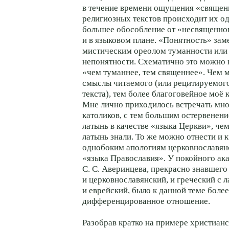
в течение времени ощущения «свяще
религиозных текстов происходит их о
большее обособление от «несвященног
и в языковом плане. «Понятность» зам
мистическим ореолом туманности или
непонятности. Схематично это можно 
«чем туманнее, тем священнее». Чем 
смыслы читаемого (или рецитируемого
текста), тем более благоговейное моё 
Мне лично приходилось встречать мн
католиков, с тем большим остервене
латынь в качестве «языка Церкви», че
латынь знали. То же можно отнести и
однобоким апологиям церковнославянс
«языка Православия». У покойного ак
С. С. Аверинцева, прекрасно знавшего
и церковнославянский, и греческий с 
и еврейский, было к данной теме более
дифференцированное отношение.
Разобрав кратко на примере христиа