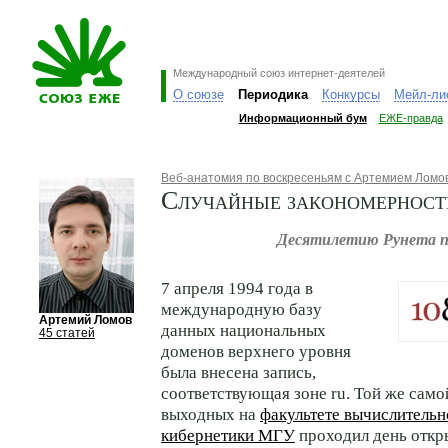
Международный союз интернет-деятелей
О союзе
Периодика
Конкурсы
Мейл-ли
Информационный бум
ЕЖЕ-правда
Веб-анатомия по воскресеньям с Артемием Лом
Случайные закономерност
Десятилетию Рунета 
7 апреля 1994 года в
международную базу
Артемий Ломов
данных национальных
45 статей
доменов верхнего уровня
была внесена запись,
соответствующая зоне ru. Той же само
выходных на
факультете вычислительн
кибернетики МГУ
проходил день откр