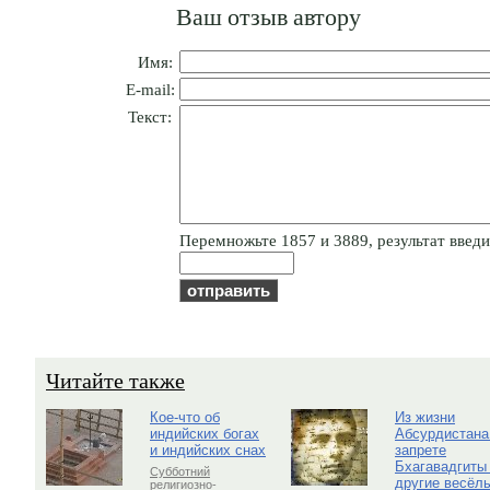
Ваш отзыв автору
Имя:
E-mail:
Текст:
Пepeмнoжьтe 1857 и 3889, результат введит
Читайте также
Кое-что об
Из жизни
индийских богах
Абсурдистана
и индийских снах
запрете
Бхагавадгиты
Субботний
другие весёл
религиозно-