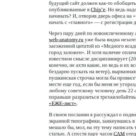
будущий сайт должен
как-то
обобщить
опубликованные в
Chip’е
. Но ведь над
начинать? И, отворив дверь офиса на 
начать с «главного» — с регистрации 
Через пару дней по новоиспеченному 
web-anatomy.ru
уже была видна незате
заезженной цитатой из «Медного всад
город заложен». И хотя наличие оплач
известном смысле дисциплинирует (20
конечно, не ахти какие, но ведь и их
вс
бездарно пускать на ветер), вырванная
пушкинская строчка могла бы провисе
месте еще год, если бы меня не угора
любому советскому человеку день 22 а
пораньше разразиться трехкилобайтн
«ЕЖЕ-лист»
.
В своем послании я рассуждал о подв
экранной типографики, заикнувшись в 
мешало бы, мол, на эту тему написат
статью. А спустя пару часов
САМ
отец