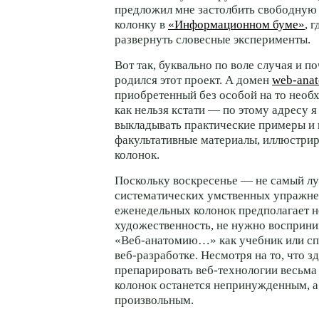
предложил мне застолбить свободную
колонку в
«Информационном буме»
, 
развернуть словесные эксперименты.
Вот так, буквально по воле случая и п
родился этот проект. А домен
web-anat
приобретенный без особой на то необ
как нельзя кстати — по этому адресу я
выкладывать практические примеры и
факультативные материалы, иллюстр
колонок.
Поскольку воскресенье — не самый л
систематических умственных упражне
еженедельных колонок предполагает 
художественность, не нужно восприн
«Веб-анатомию…»
как учебник или с
веб-разработке.
Несмотря на то, что зд
препарировать
веб-технологии
весьма 
колонок останется непринужденным, 
произвольным.