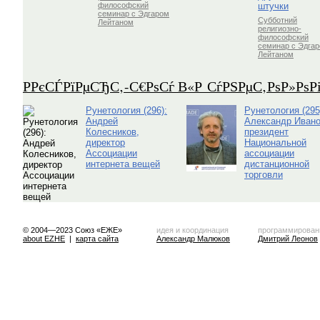
штучки
философский
семинар с Эдгаром
Субботний
Лейтаном
религиозно-
философский
семинар с Эдга
Лейтаном
Р­РєСЃРїРµСЂС‚-С€РѕСѓ В«Р СѓРЅРµС‚РѕР»Рѕ
Рунетология (296):
Рунетология (295
Андрей
Александр Ивано
Колесников,
президент
директор
Национальной
Ассоциации
ассоциации
интернета вещей
дистанционной
торговли
© 2004—2023 Союз «ЕЖЕ»
идея и координация
программирован
about EZHE
|
карта сайта
Александр Малюков
Дмитрий Леонов