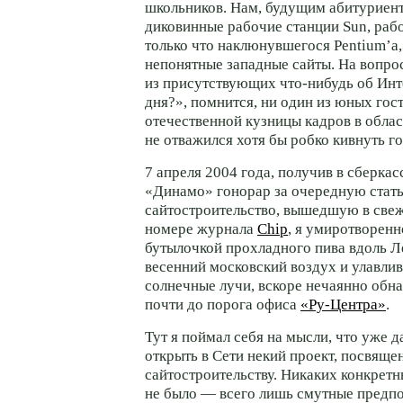
школьников. Нам, будущим абитуриент
диковинные рабочие станции Sun, раб
только что наклюнувшегося Pentium’а
непонятные западные сайты. На вопро
из присутствующих
что-нибудь
об Инт
дня?», помнится, ни один из юных гос
отечественной кузницы кадров в облас
не отважился хотя бы робко кивнуть 
7 апреля 2004 года, получив в сберкас
«Динамо» гонорар за очередную стат
сайтостроительство, вышедшую в свеж
номере журнала
Chip
, я умиротворенн
бутылочкой прохладного пива вдоль Л
весенний московский воздух и улавли
солнечные лучи, вскоре нечаянно обн
почти до порога офиса
«Ру-Центра»
.
Тут я поймал себя на мысли, что уже 
открыть в Сети некий проект, посвящ
сайтостроительству. Никаких конкретн
не было — всего лишь смутные предпо