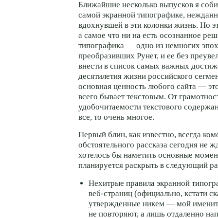
Ближайшие несколько выпусков я соби
самой экранной типографике,
нежданн
вдохнувшей в эти колонки жизнь. Но э
а самое что ни на есть осознанное ре
типографика — одно из немногих эпох
преобразивших Рунет, и ее без преув
внести в список самых важных достиж
десятилетия жизни российского сегмен
основная ценность любого сайта — это
всего бывает текстовым. От грамотно
удобочитаемости текстового содержан
все, то очень многое.
Первый блин, как известно, всегда ком
обстоятельного рассказа сегодня не жд
хотелось бы наметить основные момен
планируется раскрыть в следующий ра
Нехитрые правила экранной типогр
веб-страниц
(официально, кстати ск
утвержденные никем — мой имени
не повторяют, а лишь отдаленно н