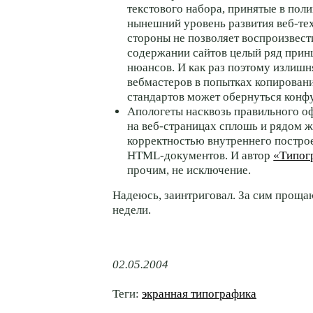
текстового набора, принятые в пол
нынешний уровень развития
веб-те
стороны не позволяет воспроизвест
содержании сайтов целый ряд при
нюансов. И как раз поэтому излиш
вебмастеров в попытках копирован
стандартов может обернуться конф
Апологеты насквозь правильного о
на
веб-страницах
сплошь и рядом ж
корректностью внутреннего постро
HTML-документов.
И автор
«Типог
прочим, не исключение.
Надеюсь, заинтриговал. За сим прощ
недели.
02.05.2004
Теги:
экранная типографика