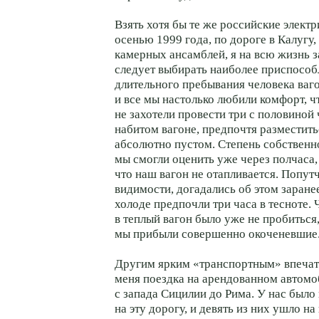
Взять хотя бы те же российские элект
осенью 1999 года, по дороге в Калугу,
камерных ансамблей, я на всю жизнь з
следует выбирать наиболее приспособ
длительного пребывания человека ваго
и все мы настолько любили комфорт, чт
не захотели провести три с половиной 
набитом вагоне, предпочтя разместить
абсолютно пустом. Степень собственн
мы смогли оценить уже через полчаса,
что наш вагон не отапливается. Попутч
видимости, догадались об этом заранее
холоде предпочли три часа в тесноте. 
в теплый вагон было уже не пробиться
мы прибыли совершенно окоченевшие
Другим ярким «транспортным» впечат
меня поездка на арендованном автомо
с запада Сицилии до Рима. У нас было
на эту дорогу, и девять из них ушло на