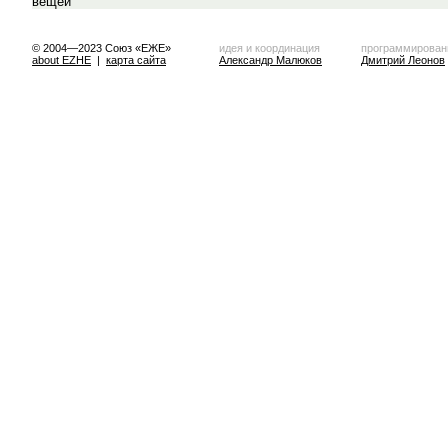
© 2004—2023 Союз «ЕЖЕ»
идея и координация
программирован
about EZHE
|
карта сайта
Александр Малюков
Дмитрий Леонов