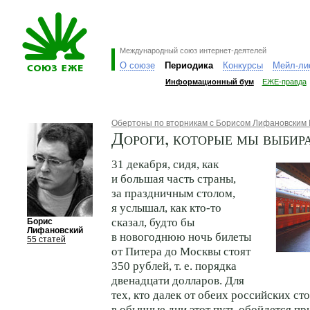
Международный союз интернет-деятелей
О союзе
Периодика
Конкурсы
Мейл-ли
Информационный бум
ЕЖЕ-правда
Обертоны по вторникам с Борисом Лифановским
Дороги, которые мы выбир
31 декабря, сидя, как
и большая часть страны,
за праздничным столом,
я услышал, как кто-то
сказал, будто бы
Борис
Лифановский
в новогоднюю ночь билеты
55 статей
от Питера до Москвы стоят
350 рублей, т. е. порядка
двенадцати долларов. Для
тех, кто далек от обеих российских ст
в обычные дни этот путь обойдется пр