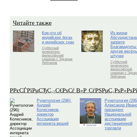
Читайте также
Кое-что об
Из жизни
индийских богах
Абсурдистана
и индийских снах
запрете
Бхагавадгиты
Субботний
другие весёл
религиозно-
штучки
философский
семинар с Эдгаром
Субботний
Лейтаном
религиозно-
философский
семинар с Эдга
Лейтаном
Р­РєСЃРїРµСЂС‚-С€РѕСѓ В«Р СѓРЅРµС‚РѕР»Рѕ
Рунетология (296):
Рунетология (295
Андрей
Александр Ивано
Колесников,
президент
директор
Национальной
Ассоциации
ассоциации
интернета вещей
дистанционной
торговли