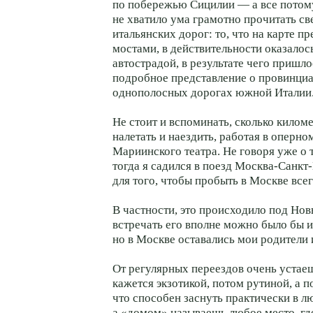
по побережью Сицилии — а все потому
не хватило ума грамотно прочитать с
итальянских дорог: то, что на карте п
мостами, в действительности оказало
автострадой, в результате чего пришл
подробное представление о провинци
однополосных дорогах южной Италии
Не стоит и вспоминать, сколько килом
налетать и наездить, работая в оперно
Мариинского театра. Не говоря уже о т
тогда я садился в поезд Москва-Санкт
для того, чтобы пробыть в Москве всег
В частности, это происходило под Нов
встречать его вполне можно было бы и
но в Москве оставались мои родители
От регулярных переездов очень устаеш
кажется экзотикой, потом рутиной, а 
что способен заснуть практически в л
а «домом» называешь любое место, гд