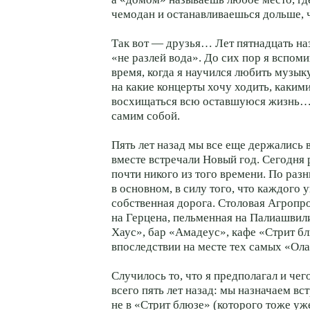
чемодан и останавливаешься дольше, ч
Так вот — друзья… Лет пятнадцать на
«не разлей вода». До сих пор я вспом
время, когда я научился любить музыку
на какие концерты хочу ходить, каким
восхищаться всю оставшуюся жизнь… В
самим собой.
Пять лет назад мы все еще держались 
вместе встречали Новый год. Сегодня 
почти никого из того времени. По раз
в основном, в силу того, что каждого у
собственная дорога. Столовая Агропр
на Герцена, пельменная на Палиашвил
Хаус», бар «Амадеус», кафе «Стрит б
впоследствии на месте тех самых «О
Случилось то, что я предполагал и чег
всего пять лет назад: мы назначаем вс
не в «Стрит блюзе» (которого тоже уж