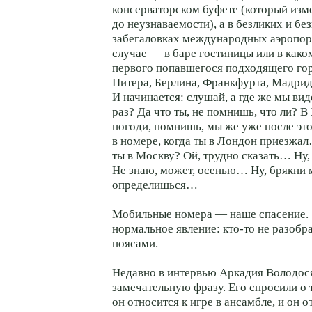
консерваторском буфете (который изм
до неузнаваемости), а в безликих и б
забегаловках международных аэропор
случае — в баре гостиницы или в како
первого попавшегося подходящего го
Питера, Берлина, Франкфурта, Мадри
И начинается: слушай, а где же мы ви
раз? Да что ты, не помнишь, что ли? В
погоди, помнишь, мы же уже после это
в номере, когда ты в Лондон приезжал
ты в Москву? Ой, трудно сказать… Ну,
Не знаю, может, осенью… Ну, брякни м
определишься…
Мобильные номера — наше спасение.
нормальное явление: кто-то не разобр
поясами.
Недавно в интервью Аркадия Володося
замечательную фразу. Его спросили о 
он относится к игре в ансамбле, и он о