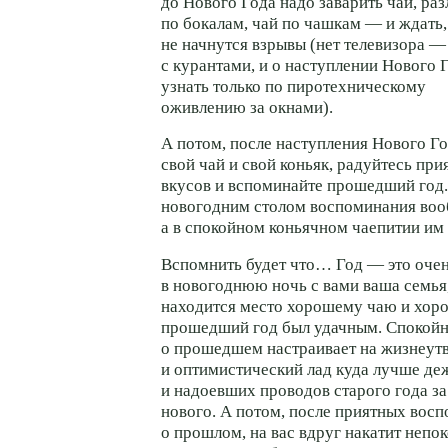
до Нового Года надо заварить чай, раз
по бокалам, чай по чашкам — и ждать,
не начнутся взрывы (нет телевизора —
с курантами, и о наступлении Нового 
узнать только по пиротехническому
оживлению за окнами).
А потом, после наступления Нового Го
свой чай и свой коньяк, радуйтесь пр
вкусов и вспоминайте прошедший год
новогодним столом воспоминания воо
а в спокойном коньячном чаепитии им 
Вспомнить будет что… Год — это очен
в новогоднюю ночь с вами ваша семья,
находится место хорошему чаю и хор
прошедший год был удачным. Спокой
о прошедшем настраивает на жизнеу
и оптимистический лад куда лучше де
и надоевших проводов старого года за
нового. А потом, после приятных вос
о прошлом, на вас вдруг накатит непо