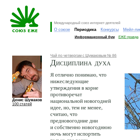
Международный союз интернет-деятелей
О союзе
Периодика
Конкурсы
Мейл-ли
Информационный бум
ЕЖЕ-правда
Чай по четвергам с Шумаковым № 86
Дисциплина духа
Я отлично понимаю, что
нижеследующие
утверждения в корне
противоречат
Денис Шумаков
национальной новогодней
100 статей
идее, но, тем не менее,
считаю, что
предновогодние дни
и собственно новогоднюю
ночь могут испортить