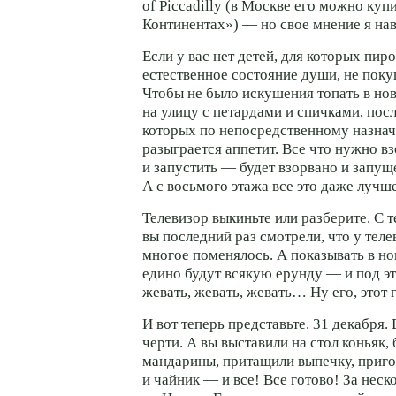
of Piccadilly (в Москве его можно ку
Континентах») — но свое мнение я нав
Если у вас нет детей, для которых пи
естественное состояние души, не поку
Чтобы не было искушения топать в н
на улицу с петардами и спичками, пос
которых по непосредственному назнач
разыграется аппетит. Все что нужно в
и запустить — будет взорвано и запуще
А с восьмого этажа все это даже лучш
Телевизор выкиньте или разберите. С т
вы последний раз смотрели, что у теле
многое поменялось. А показывать в н
едино будут всякую ерунду — и под э
жевать, жевать, жевать… Ну его, это
И вот теперь представьте. 31 декабря. 
черти. А вы выставили на стол коньяк,
мандарины, притащили выпечку, приг
и чайник — и все! Все готово! За неск