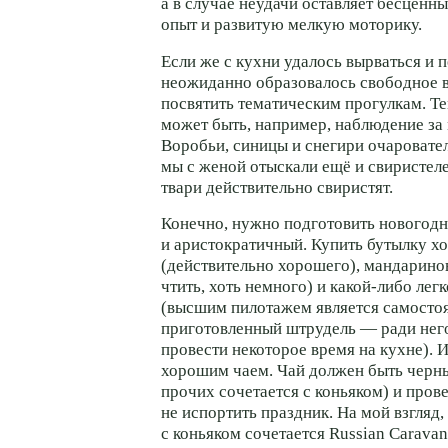
а в случае неудачи оставляет бесцен
опыт и развитую мелкую моторику.
Если же с кухни удалось вырваться и
неожиданно образовалось свободное 
посвятить тематическим прогулкам. Т
может быть, например, наблюдение за
Воробьи, синицы и снегири очаровател
мы с женой отыскали ещё и свиристеле
твари действительно свиристят.
Конечно, нужно подготовить новогодн
и аристократичный. Купить бутылку х
(действительно хорошего), мандарино
чтить, хоть немного) и
какой-либо
легк
(высшим пилотажем является самосто
приготовленный штрудель — ради нег
провести некоторое время на кухне). И
хорошим чаем. Чай должен быть черн
прочих сочетается с коньяком) и про
не испортить праздник. На мой взгляд,
с коньяком сочетается Russian Caravan