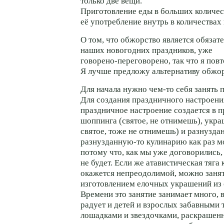
только две вещи.
Приготовление еды в больших количе
её употребление внутрь в количествах
О том, что обжорство является обяза
наших новогодних праздников, уже
говорено-переговорено
, так что я пов
Я лучше предложу альтернативу обжор
Для начала нужно
чем-то
себя занять 
Для создания праздничного настроен
праздничное настроение создается в 
шоппинга (святое, не отнимешь), укр
святое, тоже не отнимешь) и разнузда
разнузданную-то
кулинарию как раз м
потому что, как мы уже договорились,
не будет. Если же атавистическая тяга 
окажется непреодолимой, можно занят
изготовлением елочных украшений из 
Времени это занятие занимает много, 
радует и детей и взрослых забавными
лошадками и звездочками, раскрашен