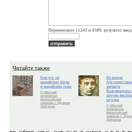
Пepeмнoжьтe 11243 и 4389, результат введи
Читайте также
Кое-что об
Из жизни
индийских богах
Абсурдистана
и индийских снах
запрете
Бхагавадгиты
Субботний
другие весёл
религиозно-
штучки
философский
семинар с Эдгаром
Субботний
Лейтаном
религиозно-
философский
семинар с Эдга
Лейтаном