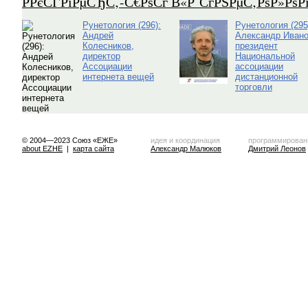
Р­РєСЃРїРµСЂС‚-С€РѕСѓ В«Р СѓРЅРµС‚РѕР»Рѕ
Рунетология (296):
Рунетология (295
Андрей
Александр Ивано
Колесников,
президент
директор
Национальной
Ассоциации
ассоциации
интернета вещей
дистанционной
торговли
© 2004—2023 Союз «ЕЖЕ»
идея и координация
программирован
about EZHE
|
карта сайта
Александр Малюков
Дмитрий Леонов