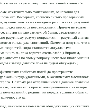
йся в гигантскую голову главврача нашей клиники!»
кроме исключительно фантазийных, оснований для
 пока нет. Во-первых, согласно сильно проверенным
, путешествия на межзвездные расстояния с разумной
пока представляются невозможными. Причем не только
осе, внутри сильно замкнутой банки, столетиями и
льно разумному разуму понравится — разумный спятит,
ласится только уже спятивший. (Заметим попутно, что в
х скоростей, когда становятся актуальными
ени и т. п., пока верится очень слабо.) Впрочем,
держиваются по этому вопросу несколько иного мнения.
зды к звезде давайте пока не будем обсуждать.)
физических свойствах полей да пространства
у сколь-нибудь удаленными, в космических масштабах,
строго. Поэтому раз отправившиеся в дальнее плавание
банке, оказываются просто «выброшенными на ветер»
ых целеуказаний с родины, ни передать данных обратно
конечно, это да.
 назад, каких-то мало-мальски обнадеживающих скептика