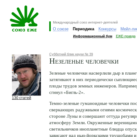
Международный союз интернет-деятелей
О союзе
Периодика
Конкурсы
Мейл-ли
Информационный бум
ЕЖЕ-правда
Субботний блик науки № 39
Незеленые человечки
Зеленые человечки насверлили дыр в плане
затягивают в них периодически сыплющиес
плоды трудов земных инженеров. Например
сгинул
«Бигль-2».
130 статей
Темно-зеленые гуманоидные человечки по
сверкающих радужными огнями космически
стороне Луны и совершают оттуда регуляр
атмосферу Земли. Окруженные вереницам
светильничков инопланетные блюдца опуск
зависают над нью-йоркскими трущобами и