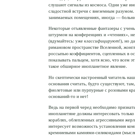
слушают сигналы из космоса. Одни уже ин
сладостной встречи с внеземным разумом. 
занимаемых помещениях, иногда — больн
Некоторые отъявленные фантазеры с учен
штурмом на конференциях и «чтениях», не
(вдумайтесь: уже
классифицируют
!), но 
римановом пространстве Вселенной, жонгл
россыпью коэффициентов, сцепленных в ос
показывать пальцем, хотя ясно, что всем эт
такое обширное инопланетное явление.
Но скептически настроенный читатель наше
основания считать, будто существуют, там,
фиолетовые или пурпурные с розовыми крап
оснований-то и нет!
Ведь на первой черед необходимо признать
инопланетяне должны интересовать только 
кораблях, облепленных агрессивными жерл
интересует возможность установления ко
кремниевыми камнями-силикоидами (мыслящ