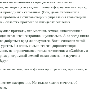
намек на возможность преодоления физических
е, не видно (кто увидел, прошу в форму комментария),
ет проводились серьезные. (Вон, даже Европейское
ие проблемы антигравитации и управления гравитацией
» областях прогресс за пятьдесят лет велик.
зумнее признать, что местная, земная, цивилизация с
ция вселенской энтропии» и уникальна. А со звезд никто
оже добраться вряд ли получится. Вот и сигналов чегой-
е урезать бы очень сильно все эти дорогостоящие
мени, не ограничиваясь только затоплением «Хаббла», и
ример, огромный земной океан совсем не изучен, а
удут.
оль же веским, как и физика пространства, причинам, о
ческом настроении. Но только хватит мечтать об
оело.