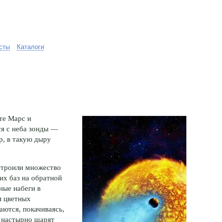
сты
Каталоги
те Марс и
я с неба зонды —
, в такую дыру
строили множество
х баз на обратной
ные набеги в
и цветных
аются, покачиваясь,
 настырно шарят