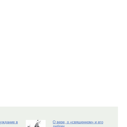
луждание в
О вере, о «священном» и его
дебрях