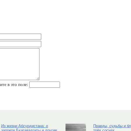
ите в это поле:
Из жизни Абсурдистана: о
Правды, судьбы и б
запрете Бхагавадгиты и другие
трёх соснах