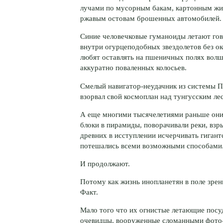
лучами по мусорным бакам, картонным жи
ржавым остовам брошенных автомобилей.
Синие человечковые гуманоиды летают го
внутри огурцеподобных звездолетов без око
любят оставлять на пшеничных полях волш
аккуратно поваленных колосьев.
Смелый навигатор-неудачник из системы 
взорвал свой космоплан над тунгусским ле
А еще многими тысячелетиями раньше они
блоки в пирамиды, поворачивали реки, взры
древних в исступлении исчерчивать гиган
потешались всеми возможными способами
И продолжают.
Потому как жизнь инопланетян в поле зре
Факт.
Мало того что их огнистые летающие посу
очевидцы, вооруженные сломанными фото-