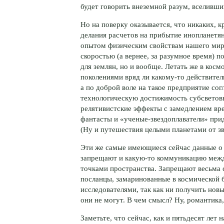
будет говорить внеземной разум, вселивши
Но на поверку оказывается, что никаких, 
делания расчетов на прибытие инопланетян
опытом физическим свойствам нашего мира
скоростью (а вернее, за разумное время) 
для землян, но и вообще. Летать же в косм
поколениями вряд ли какому-то действите
а по доброй воле на такое предприятие сог
технологическую достижимость субсветовы
релятивистские эффекты с замедлением врем
фантасты и «ученые-звездоплаватели» при
(Ну и путешествия целыми планетами от зве
Эти же самые имеющиеся сейчас данные о 
запрещают и какую-то коммуникацию межд
точками пространства. Запрещают весьма 
посланцы, замаринованные в космической 
исследователями, так как ни получить нов
они не могут. В чем смысл? Ну, романтика, 
Заметьте, что сейчас, как и пятьдесят лет