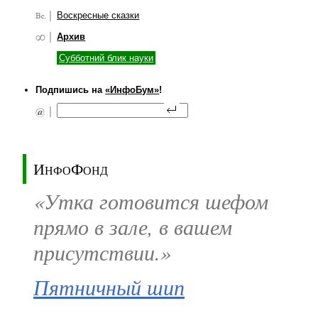
Воскресные сказки
Архив
Субботний блик науки
Подпишись на
«ИнфоБум»
!
ИнфоФонд
«Утка готовится шефом
прямо в зале, в вашем
присутствии.»
Пятничный шип