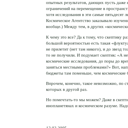
опытных результатов, дающих пусть даже 
ограничений на перемещение в пространств
хотя исследования в эти самые пятьдесят л
Космическое Агентство заказывало изучен
вообще.) Между тем, в других «космических
К чему это все? Да к тому, что скептику ра
большой вероятностью есть такая «флуктуа
не прилетит (нет там никого), и до звезд т
то не получили. И подумает скептик: «А н
космические исследования, до поры до вре
заняться местными проблемами?» Вот, нап
бюджеты там поменьше, чем космические б
Впрочем, конечно, такое невозможно, по ст
которых в другой раз.
Но помечтать-то мы можем? Даже в скепти
инопланетянах и космическом разуме. Над
12.02.2005