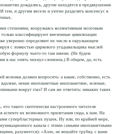
опланетян дождались, другие находятся в предвкушении
И тем, и другим весело и уютно разделять консенсус в
ичных.
ыми степенями, вооружаясь коллективным мозговым
 только классифицируют внеземные цивилизации
даже уверенно определяют их число в окружающем
ируя с ловкостью циркового угадывальщика мыслей
обую формулу чьего-то там имени. (Не будем
им в нас опять чихнул слоненок.) В общем, да, есть
й колонки должен вопросить: а какие, собственно, есть
 вдалеке, некие инопланетные инопланетяне, зеленые,
инками вокруг глаз? И сам же ответить: никаких таких
, что такого скептически настроенного читателя
в аспекте их возможного прилетания сюда, к нам. На
ами супербластерных пушек. Ну или, по крайней мере,
ммуникационного канала с этими самыми инопланетными
ими, разумеется): «Алло, не вешайте трубку, с вами