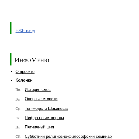
ЕЖЕ-вход
ИнфоМеню
О проекте
Колонки
История слов
Оперные страсти
Топ-модели Шакипеша
Цифра по четвергам
Пятничный шип
Субботний религиозно-философский семинар