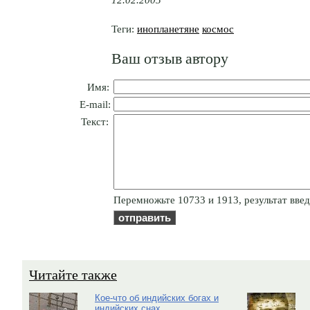
Теги:
инопланетяне
космос
Ваш отзыв автору
Имя:
E-mail:
Текст:
Пepeмнoжьтe 10733 и 1913, результат введ
Читайте также
Кое-что об индийских богах и
индийских снах