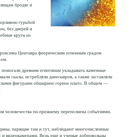
лищам бродяг и
ворливою гурьбой
н, без дверей и
ебные круги из
Проксима Центавра феерическим огненным градом
сом.
 помогали древним египтянам укладывать каменные
вали скалы, истребляли динозавров, а также заставляли
тскими фигурами обширное горное плато. В общем —
.
ния человечества по-прежнему переполнена событиями.
дины, парящие там и тут, наблюдают многочисленные
 и видеокамерами. Ведь еще и ученые добровольцы