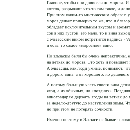
Главное, чтобы они довисели до мороза. И
клеток, разрывают что-то там такое, и до
При этом каким-то мистическим образом у
мороз делает примерно то же, что и благор
обладает исключительным вкусом и аромато
сок в них густой, его мало, то и вина выхо
с эльзасским вином встретится надпись «Ve
и есть, то самое «морозное» вино.
Но эльзасцы были бы очень непрактичны, ес
на ветках до мороза. Это хоть и повышает 
А эльзасцы, как люди умные, понимают, ч
и дорого вина, а от хорошего, но дешевого
А потому большую часть своего вина дела
ягод, а из обычных, но «поздних». Поздняя
виноградарям держать ягоды на ветках до
за неделю-другую до наступления зимы. Ч
но при этом не потерять сочности.
Именно поэтому в Эльзасе не бывает плохо