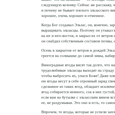
следующую колонку. Сейчас же расскажу, ч
и почему не бывает плохого эльзасского ви
хорошее, очень хорошее и отменное.
Когда Бог создавал Эльзас, он, конечно, за
выращивать эльзасцы. Поэтому он утыкал
на юг и юго-восток, и закрыл их от ветро
он снабдил собственным составом почвы, 
Осень в закрытом от ветров и дождей Эльза
греется на солнышке до самой зимы, набир
Виноградные ягоды висят так долго, что н
трудолюбивые эльзасцы выходят на страду 
чтобы выбросить их, упаси Боже! Даже пле
ею ягоды несут в себе огромный заряд глю
сделанное из таких ягод, обладает исключ
ягод собирается немного, сок в них густой,
если вам на бутылке с эльзасским вином вст
ее, не раздумывая. Это оно и есть, то сам
Впрочем, те ягоды, которые не успели запл