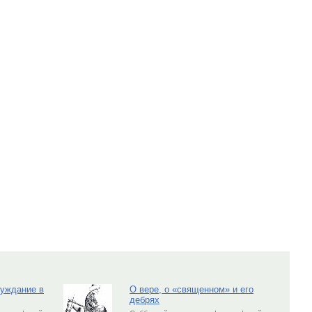
луждание в
О вере, о «священном» и его
дебрях