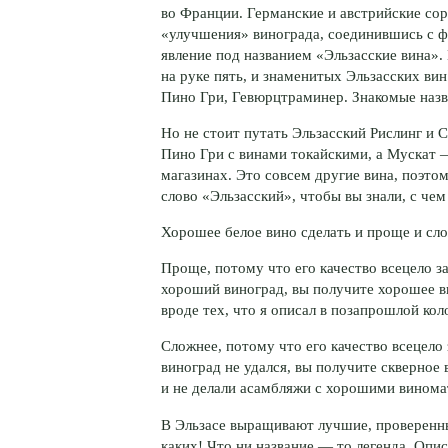
во Франции. Германские и австрийские сор
«улучшения» винограда, соединившись с ф
явление под названием «Эльзасские вина».
на руке пять, и знаменитых Эльзасских вин
Пино Гри, Гевюрцтраминер. Знакомые назв
Но не стоит путать Эльзасский Рислинг и
Пино Гри с винами токайскими, а Мускат 
магазинах. Это совсем другие вина, поэто
слово «Эльзасский», чтобы вы знали, с чем
Хорошее белое вино сделать и проще и сло
Проще, потому что его качество всецело за
хороший виноград, вы получите хорошее в
вроде тех, что я описал в позапрошлой кол
Сложнее, потому что его качество всецело 
виноград не удался, вы получите скверное 
и не делали асамбляжи с хорошими винома
В Эльзасе выращивают лучшие, проверенные
каких! Что ни название — то легенда. Опи