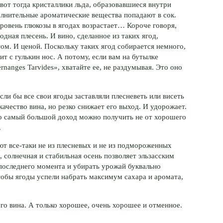
 вот тогда кристаллики льда, образовавшиеся внутри
полнительные ароматические вещества попадают в сок.
ровень глюкозы в ягодах возрастает… Короче говоря,
одная плесень. И вино, сделанное из таких ягод,
м. И ценой. Поскольку таких ягод собирается немного,
дит с гулькин нос. А потому, если вам на бутылке
rnanges Tarvides», хватайте ее, не раздумывая. Это оно
ли бы все свои ягоды заставляли плесневеть или висеть
качество вина, но резко снижает его выход. И удорожает.
то самый большой доход можно получить не от хорошего
.
ют все-таки не из плесневых и не из подмороженных
, солнечная и стабильная осень позволяет эльзасским
 последнего момента и убирать урожай буквально
тобы ягоды успели набрать максимум сахара и аромата,
го вина. А только хорошее, очень хорошее и отменное.