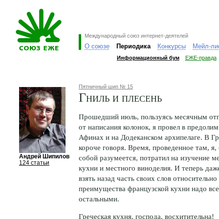
Международный союз интернет-деятелей
О союзе
Периодика
Конкурсы
Мейл-ли
Информационный бум
ЕЖЕ-правда
Пятничный шип № 15
Гниль и плесень
Прошедший июль, пользуясь месячным от
от написания колонок, я провел в предоли
Афинах и на Додеканском архипелаге. В Гр
короче говоря. Время, проведенное там, я,
Андрей Шипилов
собой разумеется, потратил на изучение м
124 статьи
кухни и местного виноделия. И теперь даж
взять назад часть своих слов относительно
преимущества французской кухни надо вс
остальными.
Греческая кухня, господа, восхитительна!