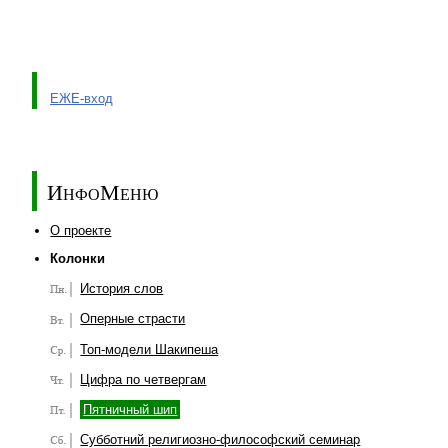
ЕЖЕ-вход
ИнфоМеню
О проекте
Колонки
История слов
Оперные страсти
Топ-модели Шакипеша
Цифра по четвергам
Пятничный шип
Субботний религиозно-философский семинар