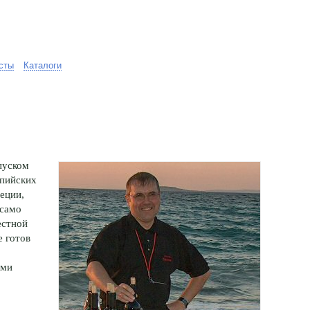
сты
Каталоги
пуском
мпийских
еции,
 само
естной
е готов
еми