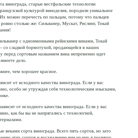
та винограда, старые вестфальские технологии
ранцузской культурой виноделия, породили уникальное
 Их можно перечесть по пальцам, потому что пальцев
 ровно столько же: Сильванер, Мускат, Рислинг, Токай
ания!
 Сильванер с одноименными рейнскими винами, Токай
— со сладкой бормотухой, продающейся в наших
му перед сортовым названием вина непременно идет
 имеете дело.
жнее, чем хорошее красное.
висит от исходного качества винограда. Если у вас
ино, особо не утруждая себя технологическим изысками,
онке.
зависит от исходного качества винограда. Если у вас
вино, как бы вы не напрягались с технологией,
териалами.
 веками сорта винограда. Всего пять сортов, но зато
санию этих сортов и восхвалению вин из них я посвящу