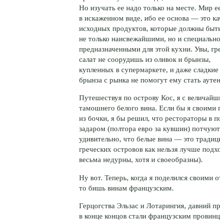
Но изучать ее надо только на месте. Мир е
в искаженном виде, ибо ее основа — это ка
исходных продуктов, которые должны быт
не только наисвежайшими, но и специальн
предназначенными для этой кухни. Увы, гр
салат не соорудишь из оливок и брынзы,
купленных в супермаркете, и даже сладки
брынза с рынка не помогут ему стать ауте
Путешествуя по острову Кос, я с величай
тамошнего белого вина. Если бы я своими 
из бочки, я бы решил, что рестораторы в 
задаром (полтора евро за кувшин) потчую
удивительно, что белые вина — это традиц
греческих островов как нельзя лучше подх
весьма недурны, хотя и своеобразны).
Ну вот. Теперь, когда я поделился своими
то бишь винам французским.
Герцогства Эльзас и Лотарингия, давний 
в конце концов стали французским провин