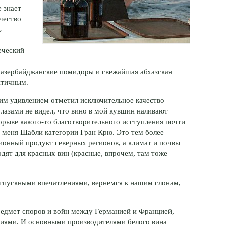
е знает
чество
ь
о
еческий
е азербайджанские помидоры и свежайшая абхазская
нтичным.
шим удивлением отметил исключительное качество
глазами не видел, что вино в мой кувшин наливают
порыве какого-то благотворительного исступления почти
т меня Шабли категории Гран Крю. Это тем более
ионный продукт северных регионов, а климат и почвы
одят для красных вин (красные, впрочем, там тоже
 отпускными впечатлениями, вернемся к нашим слонам,
предмет споров и войн между Германией и Францией,
циями. И основными производителями белого вина