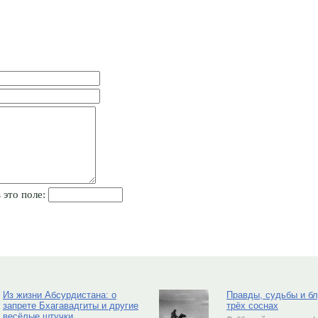
 это поле:
Из жизни Абсурдистана: о
Правды, судьбы и б
запрете Бхагавадгиты и другие
трёх соснах
весёлые штучки