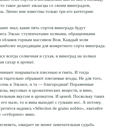
то такое делают эльзасцы со своим виноградом,
на. Лично мне известны только три его категории:
ранее знал, какие пять сортов винограда будут
 весь Эльзас ступенчатыми холмами, обращенными
в и облаков горным массивом Вож. Каждый холм
наиболее подходящим для конкретного сорта винограда.
се всегда солнечная и сухая, и виноград на холмах
ая сахар и аромат.
ачинают покрываться плесенью и гнить. И тогда
и тщательно обрывают плесневые ягоды. Не для того,
сень в Эльзасе, и та — благородная! Пораженные
козы, вкусовых и ароматических веществ, и вино,
ительным вкусом и ароматом. И ценой. Поскольку таких
 его мало, то и вина выходит с гулькин нос. А потому,
ретится надпись «Sélection de grains nobles», хватайте
ое «отборное» вино.
есневеть, ожидает не менее замечательная судьба.