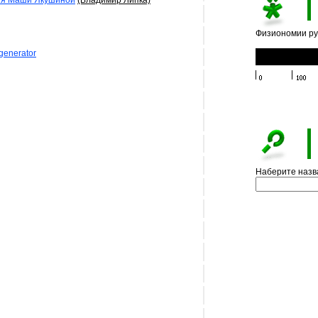
дия Маши Якушиной
(Владимир Липка)
Физиономии ру
generator
Наберите назва