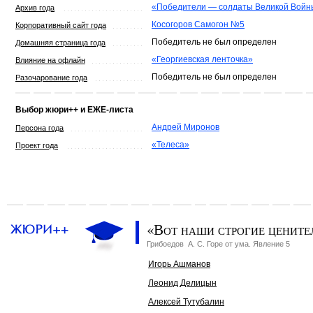
«Победители — солдаты Великой Войн
Архив года
Косогоров Самогон №5
Корпоративный сайт года
Победитель не был определен
Домашняя страница года
«Георгиевская ленточка»
Влияние на офлайн
Победитель не был определен
Разочарование года
Выбор жюри++ и ЕЖЕ-листа
Андрей Миронов
Персона года
«Телеса»
Проект года
«Вот наши строгие цените
Грибоедов А. С. Горе от ума. Явление 5
Игорь Ашманов
Леонид Делицын
Алексей Тутубалин