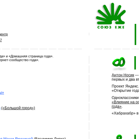
центр
7
да» и «Домашняя страница года».
ернет-сообщество года».
Антон Носик
— 
первых и два в
Проект Яндекс
«Открытие год
ы»
Одноклассники.
«Влияние на 
года»
.
в
(«Большой город»)
«Хабрахабр» 