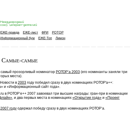
ЕЖЕ-правда
ЕЖЕ-лист
ФРИ
РОТОР
Информационный бум
ЕЖЕ-Топ
Лимон
Самые-самые
самый прозорливый номинатор
РОТОР’а 2003
(его номинанты заняли три
торых места).
.Новости в
2003
году победил сразу в двух номинациях РОТОР'a++:
а» и «Информационный сайт года».
ru в РОТОР’е++ 2007 завоевал три высшие награды: гран-при в номинации
офлайн»
, и два первых места в номинациях
«Открытие года»
и
«Проект
в
2007 году
одержал победу сразу в двух номинациях РОТОР’а.