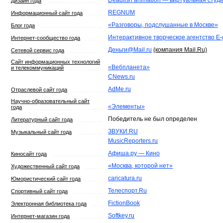
Deadfish animation — виртуальная сту
Дизайн года
REGNUM
Информационный сайт года
«Разговоры, подслушанные в Москве»
Блог года
Интерактивное творческое агентство E-
Интернет-сообщество года
Деньги@Mail.ru
(компания Mail.Ru)
Сетевой сервис года
Сайт информационных технологий
«Вебпланета»
и телекоммуникаций
CNews.ru
AdMe.ru
Отраслевой сайт года
Научно-образовательный сайт
«Элементы»
года
Победитель не был определен
Литературный сайт года
ЗВУКИ.RU
Музыкальный сайт года
MusicReporters.ru
Афиша.ру — Кино
Киносайт года
«Москва, которой нет»
Художественный сайт года
caricatura.ru
Юмористический сайт года
Телеспорт.Ru
Спортивный сайт года
FictionBook
Электронная библиотека года
Softkey.ru
Интернет-магазин года