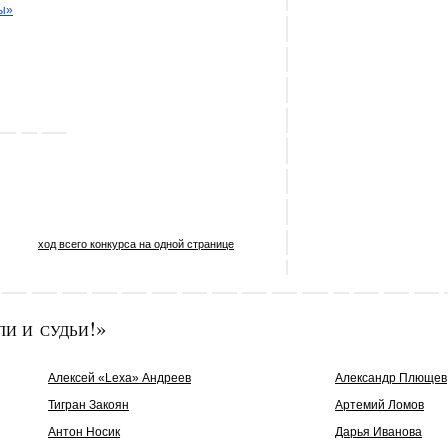
ы»
ход всего конкурса на одной странице
ли и судьи!»
Алексей «Lexa» Андреев
Александр Плющев
Тигран Закоян
Артемий Ломов
Антон Носик
Дарья Иванова