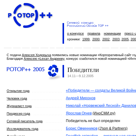
о конкурсе
правила
номинации
пресс-
хроники:
1999
,
2000
,
2002
,
2003
,
2005
,
200
С подачи
Алексея Ходорыча
появились новые номинации «Корпоративный сайт го
Благодаря
Алексею «Lexa» Андрееву
, конкурс озаботился новой номинацией «Инт
Победители
14.11—9.12.2005
«Победители — солдаты Великой Войн
Открытие года
Андрей Миронов
Человек года
Николай «Норвежский Лесной» Данило
Журналист года
Ярослав Огнев
(ИноСМИ.ру)
Продюсер года
Победитель не был определен
Сетевой писатель года
Борис Овчинников
(J'son & Partners)
Исследователь года