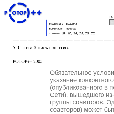
РО
о конкурсе
правила
номинации
пресса
хроники:
’99
,
’00
,
’02
,
’03
,
’05
,
’07
5. Сетевой писатель года
РОТОР++ 2005
Обязательное услов
указание конкретног
(опубликованного в п
Сети), вышедшего из
группы соавторов. Од
соавторов) может быт