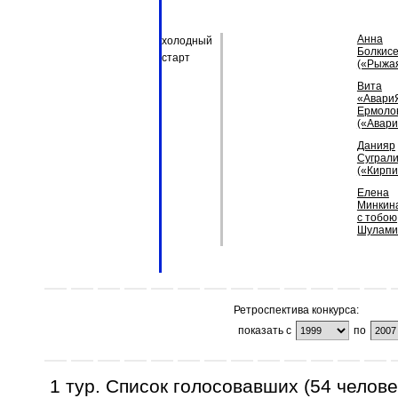
Анна
холодный
Болкис
старт
(«Рыжа
Вита
«Авари
Ермоло
(«Авар
Данияр
Суграл
(«Кирпи
Елена
Минкин
с тобою
Шулами
Ретроспектива конкурса:
показать с
по
1 тур. Список голосовавших (54 челове