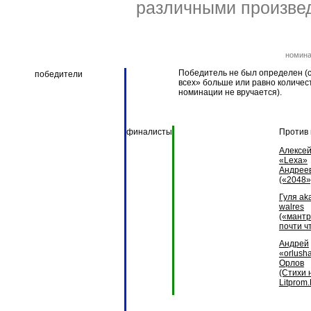
различными произве
номин
Победитель не был определен (с
победители
всех» больше или равно количес
номинации не вручается).
финалисты
Против 
Алексе
«Lexa»
Андрее
(«2048»
Гуля ak
walres
(«мант
почти ч
Андрей
«orlush
Орлов
(Стихи 
Litprom