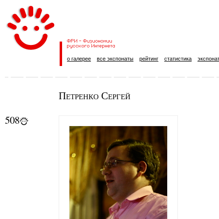
о галерее
все экспонаты
рейтинг
статистика
экспона
Петренко Сергей
508