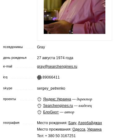
псевдонимы
Gray
день рожденья
27 августа 1974 года
e-mail
gray@searchengines.ru
icq
89066411
skype
sergey_petrenko
проекты
Яндекс.Украина
—
директор
Searchengines.ru
—
владелец
БлоGнот
—
автор
география
Место рождения:
Баку
,
Азербайджан
Место проживания:
Одесса
,
Украина
Тел: + 380 50 3167251