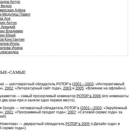
радов Артур
 Федор
мирская Алёна
в-Мрдуляш Павел
ва Ася
хин Антон
 Аркадий
ин Владимир
шин Юрий
ов Константин
илов Игорь
илова Ирина
Александра
ые-самые
nal — шестикратный обладатель РОТОР’a (
2001—2003
: «Интерактивный
а»,
2002
: «Литературный сайт года»,
2003
и
2005
: «Влияние на офлайн»).
ухаметов — самый прозорливый номинатор
РОТОР’а 2006
(его номинанты
 два гран-при и заняли одно первое место).
я Google — пятикратный обладатель РОТОР’a (
2001—2003
: «Зарубежный
а»;
2001
: «Программный продукт года»;
2007
: «Сетевой сервис года» за
ail).
«Новотека» — двукратный обладатель
РОТОР’a 2005
(«Дизайн года» и
 сервис года»).