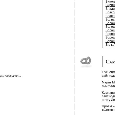
Виног
Вирин
Влади
Власо
Власо
Волну
Волож
Волош
Воло
Ворон
Ворош
Ворош
Вяль 
Сам
LiveJour
сайт год
пной двадцатки»
Марат М
выиграли
Компани
сайт год
почту Gm
Проект 
«Сетевой