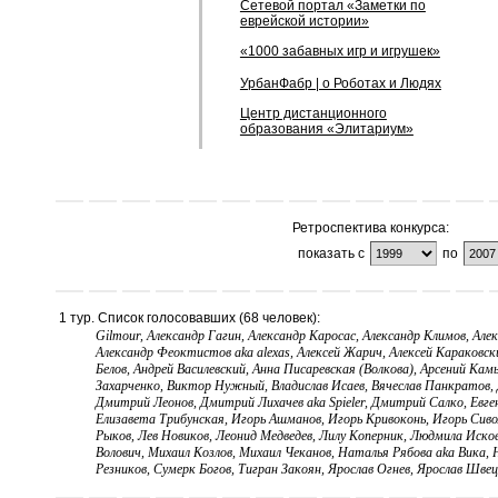
Сетевой портал «Заметки по
еврейской истории»
«1000 забавных игр и игрушек»
УрбанФабр | о Роботах и Людях
Центр дистанционного
образования «Элитариум»
Ретроспектива конкурса:
показать с
по
1 тур. Список голосовавших (68 человек):
Gilmour, Александр Гагин, Александр Каросас, Александр Климов, Але
Александр Феоктистов aka alexas, Алексей Жарич, Алексей Караковски
Белов, Андрей Василевский, Анна Писаревская (Волкова), Арсений К
Захарченко, Виктор Нужный, Владислав Исаев, Вячеслав Панкратов, 
Дмитрий Леонов, Дмитрий Лихачев aka Spieler, Дмитрий Салко, Евгени
Елизавета Трибунская, Игорь Ашманов, Игорь Кривоконь, Игорь Сив
Рыков, Лев Новиков, Леонид Медведев, Лилу Коперник, Людмила Иск
Волович, Михаил Козлов, Михаил Чеканов, Наталья Рябова aka Вика, 
Резников, Сумерк Богов, Тигран Закоян, Ярослав Огнев, Ярослав Швец