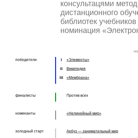
консультацями метод
дистанционного обуч
библиотек учебников
номинация «Электрон
но
победители
«Элементы»
I
Википедия
II
«Мембрана»
III
финалисты
Против всех
номинанты
«Нелинейный мир»
холодный старт
Арбуз — занимательный мир