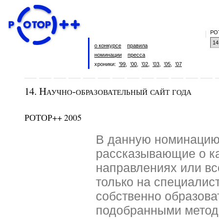
РО
о конкурсе
правила
номинации
пресса
хроники:
’99
,
’00
,
’02
,
’03
,
’05
,
’07
14. Научно-образовательный сайт года
РОТОР++ 2005
В данную номинацию 
рассказывающие о ка
направлениях или вс
только на специалис
собственно образова
подобранными метод