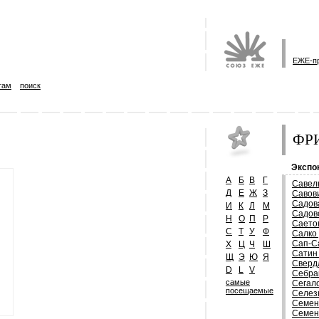
ЕЖЕ-п
там
поиск
ФРИ
Экспо
А
Б
В
Г
Савел
Д
Е
Ж
З
Савов
Садов
И
К
Л
М
Садов
Н
О
П
Р
Саето
С
Т
У
Ф
Салко
Сап-С
Х
Ц
Ч
Ш
Сатин
Щ
Э
Ю
Я
Сверд
D
L
V
Себра
самые
Сегал
посещаемые
Селез
Семен
Семен