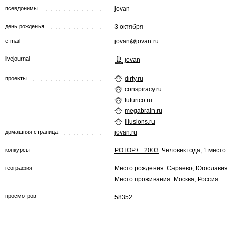
псевдонимы
jovan
день рожденья
3 октября
e-mail
jovan@jovan.ru
livejournal
jovan
проекты
dirty.ru
conspiracy.ru
futurico.ru
megabrain.ru
illusions.ru
домашняя страница
jovan.ru
конкурсы
POTOP++ 2003
: Человек года, 1 место
география
Место рождения:
Сараево
,
Югославия
Место проживания:
Москва
,
Россия
просмотров
58352