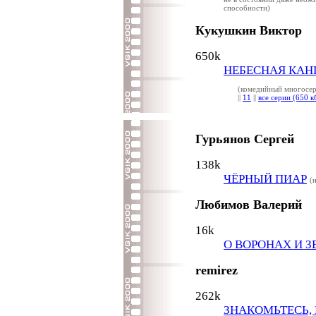
способности)
Кукушкин Виктор
650k
НЕБЕСНАЯ КАН
(комедийный многосер
||
11
||
все серии (650 к
Гурьянов Сергей
138k
ЧЁРНЫЙ ПИАР
(
Любимов Валерий
16k
О ВОРОНАХ И З
remirez
262k
ЗНАКОМЬТЕСЬ,