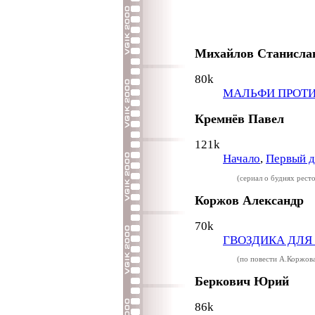
Михайлов Станислав
80k
МАЛЬФИ ПРОТИ
Кремнёв Павел
121k
Начало
,
Первый д
(сериал о буднях рест
Коржов Александр
70k
ГВОЗДИКА ДЛЯ
(по повести А.Коржов
Беркович Юрий
86k