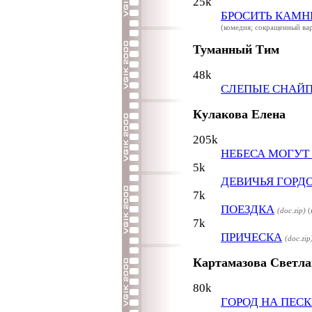
25k
БРОСИТЬ КАМН
(комедия; сокращенный ва
Туманный Тим
48k
СЛЕПЫЕ СНАЙ
Кулакова Елена
205k
НЕБЕСА МОГУТ
5k
ДЕВИЧЬЯ ГОРД
7k
ПОЕЗДКА
(doc.zip)
(
7k
ПРИЧЕСКА
(doc.zip
Картамазова Светла
80k
ГОРОД НА ПЕСК