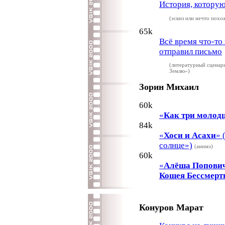
История, которую 
(эскиз или нечто похо
65k
Всё время что-то
отправил письмо
(литературный сценар
Землю»)
Зорин Михаил
60k
«
Как три молодц
84k
«
Хоси и Асахи
» 
солнце»)
(анимэ)
60k
«
Алёша Попович 
Кощея Бессмерт
Конуров Марат