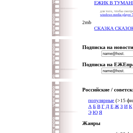
ЕЖИК В ТУМАН
для того, чтобы смот
windows media player 
2mb
СКАЗКА СКАЗО
Подписка на новост
Подписка на ЕЖЕпр
Российские / советс
популярные
(>15 фил
А
Б
В
Г
Д
Е
Ж
З
И
К
Э
Ю
Я
Жанры