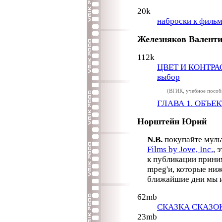
20k
наброски к филь
Железняков Валент
112k
ЦВЕТ И КОНТРАСТ
выбор
(ВГИК, учебное пособ
ГЛАВА 1. ОБЪЕ
Норштейн Юрий
N.B.
покупайте муль
Films by Jove, Inc.
, 
к публикации прини
mpeg'и, которые ниж
ближайшие дни мы и
62mb
СКАЗКА СКАЗО
23mb