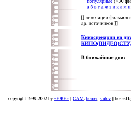
популярные
(>30 фил
а
б
в
г
д
ж
з
и
к
л
м
н
[[ аннотации фильмов 
др. источников ]]
Киносценарии на дру
КИНО(ВИДЕО)СТУ
В ближайшие дни:
.
.
copyright 1999-2002 by
«ЕЖЕ»
||
CAM
,
homer
,
shilov
|| hosted 