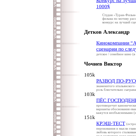
Конкурс на лучш
1000$
Студия «Туран-Фильм»
фильма по мотиву расс
конкурс на лучший сц
Детков Александр
Кинокомпании “Ac
сценарии по сле
детское / семейное кино (
Чочиев Виктор
105k
РАЗВОД ПО-РУ
знаменитого итальянского 
роль блистательно сыгран
103k
ПЁС ГОСПОДЕН
противоречит каноническим
варианты обоснования еван
кажутся необъяснимыми (
151k
КРЭШ-ТЕСТ
(остр
переживания и мысли главн
любовь которого сталкива
не в состоянии даже неож