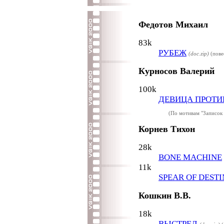
Федотов Михаил
83k
РУБЕЖ
(doc.zip)
(пове
Курносов Валерий
100k
ДЕВИЦА ПРОТИ
(По мотивам "Записок
Корнев Тихон
28k
BONE MACHINE
11k
SPEAR OF DEST
Кошкин В.В.
18k
ВЫСТРЕЛ