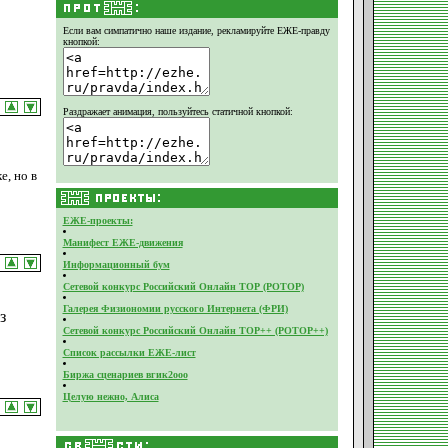
Если вам симпатично наше издание,
рекламируйте ЕЖЕ-правду
кнопкой:
Раздражает анимация, пользуйтесь статичной кнопкой:
, но в
ЕЖЕ-проекты:
Манифест ЕЖЕ-движения
Информационный бум
Сетевой конкурс Российский Онлайн ТОР (РОТОР)
Галерея Физиономии русского Интернета (ФРИ)
з
Сетевой конкурс Российский Онлайн ТОР++ (РОТОР++)
Список рассылки ЕЖЕ-лист
Биржа сценариев вгик2ооо
Целую нежно, Алиса