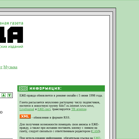
рт
Музыка
ЕЖЕ-правда обновляется в режиме онлайн с 5 июня 1998 года.
Газета рассылается неуклонно растущему числу подписчиков,
постится в новостную группу fido7.ru.internet.www.news,
LiveJournal
и
ЕЖЕ-лист
, транслируется
ТВ агентом
.
о
- обновления в формате RSS.
Для получения возможности помещать свои анонсы в ЕЖЕ-
правду, а также при желании поставить кнопку с линком на
газету, следует связаться с ответственным редактором (
CAM
).
При использовании информации, обязательна ссылка на
ЕЖЕ-