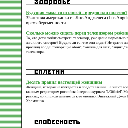
Будущая мама со штангой - вредно или полезно?
35-летняя американка из Лос-Анджелеса (Los Angele
время беременности.
Сколько можно сидеть перед телевизором ребен
То, что дети любят смотреть телевизор, уже давно нормально 
ли они его смотрят? Вредно ли то, что они видят? Не тратят 
прозвищ вроде: "говорящие обои", "жвачка для глаз", "ящик","
телевизора.
Десять правил настоящей женщины
Женщина, которая не нуждается в представлении. Ее знают вс
главным редактором российской версии журнала 'L'Officiel'. М
равных, но и прислушиваются к ее мнению. Эпатажный Джон Гал
Хромченко.