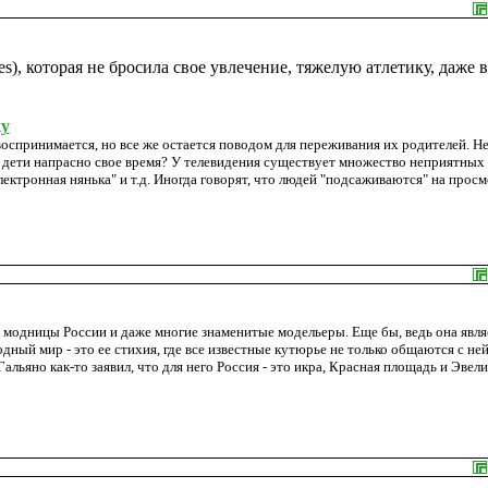
s), которая не бросила свое увлечение, тяжелую атлетику, даже 
ку
воспринимается, но все же остается поводом для переживания их родителей. Н
ли дети напрасно свое время? У телевидения существует множество неприятных
электронная нянька" и т.д. Иногда говорят, что людей "подсаживаются" на прос
е модницы России и даже многие знаменитые модельеры. Еще бы, ведь она явля
одный мир - это ее стихия, где все известные кутюрье не только общаются с ней
ьяно как-то заявил, что для него Россия - это икра, Красная площадь и Эвел