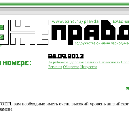
За рубежом
Здоровье
Сплетни
Словесность
Спо
Регионы
Общество
Искусство
 TOEFL вам необходимо иметь очень высокий уровень английског
замена