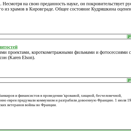
 Несмотря на свою преданность науке, он покровительствует ру
го из храмов в Кировграде. Общее состояние Кудряшкина оценен
нитостей
ыми проектами, короткометражными фильмами и фотосессиями с
он (Karen Elson).
анкиров и финансистов в проведении 'кровавой, хищной, бесчеловечной,
менно евреи придумали коммунизм и разграбили довоенную Францию. 1 июля 19
ских ветеранов войны во Франции.