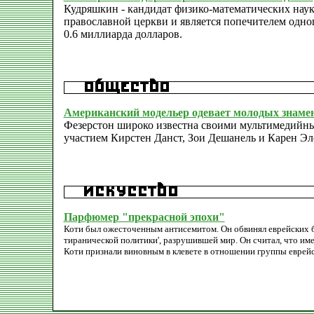
Кудряшкин - кандидат физико-математических наук.
православной церкви и является попечителем одно
0.6 миллиарда долларов.
Американский модельер одевает молодых знаме
Фезерстон широко известна своими мультимедийн
участием Кирстен Данст, Зои Дешанель и Карен Элс
Парфюмер "прекрасной эпохи"
Коти был ожесточенным антисемитом. Он обвинял еврейских б
тиранической политики', разрушившей мир. Он считал, что и
Коти признали виновным в клевете в отношении группы еврей