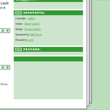
сской
о в
Copyright -
«ЕЖЕ»
Scripts -
Dmitry Leonov
Design -
Novikov Design
Sponsored by
PHPClub.ru
Powered by
CAM
33-го