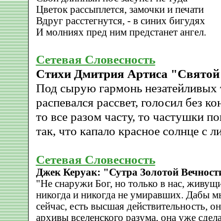
Цветок рассыплется, замочки и печати
Вдруг расстегнутся, - в синих бигудях
И молниях пред ним предстанет ангел.
Сетевая Словесность
Стихи Дмитрия Артиса "Святой
Под сырую гармонь незатейливых 
распевался рассвет, голосил без ко
то все разом часту, то частушки п
так, что капало красное солнце с л
Сетевая Словесность
Джек Керуак: "Сутра Золотой Вечност
"Не снаружи Бог, но только в нас, живу
никогда и никогда не умиравших. Дабы мы
сейчас, есть высшая действительность, он
архивы вселенского разума, она уже сдела