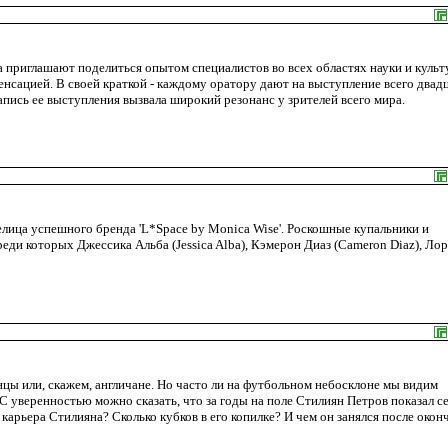
 приглашают поделиться опытом специалистов во всех областях науки и куль
сенсацией. В своей краткой - каждому оратору дают на выступление всего двад
апись ее выступления вызвала широкий резонанс у зрителей всего мира.
елица успешного бренда 'L*Space by Monica Wise'. Роскошные купальники и
еди которых Джессика Альба (Jessica Alba), Кэмерон Диаз (Cameron Diaz), Ло
цы или, скажем, англичане. Но часто ли на футбольном небосклоне мы видим
 С уверенностью можно сказать, что за годы на поле Стилиян Петров показал се
карьера Стилияна? Сколько кубков в его копилке? И чем он занялся после окон