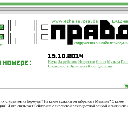
Наука
За рубежом
Искусство
Спорт
Музыка
При
Словесность
Экономика
Кино
Здоровье
их студентов на Бермуды? На какие вулканы он забрался в Мексике? О каком
и? И что связывает Гейлприна с сиреневой разноцветной сойкой и гаитийско