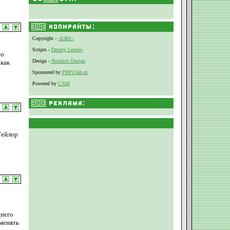
Copyright -
«ЕЖЕ»
Scripts -
Dmitry Leonov
го
Design -
Novikov Design
 как
Sponsored by
PHPClub.ru
Powered by
CAM
Тейлор
днего
менять