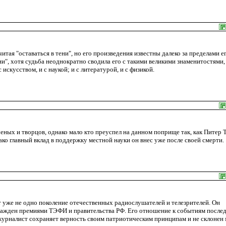
итая "оставаться в тени", но его произведения известны далеко за пределами е
", хотя судьба неоднократно сводила его с такими великими знаменитостями,
искусством, и с наукой; и с литературой, и с физикой.
ных и творцов, однако мало кто преуспел на данном поприще так, как Питер 
ко главный вклад в поддержку местной науки он внес уже после своей смерти.
уже не одно поколение отечественных радиослушателей и телезрителей. Он
ражден премиями ТЭФИ и правительства РФ. Его отношение к событиям после
журналист сохраняет верность своим патриотическим принципам и не склонен 