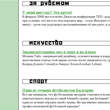
У меня инсульт? Это круто!
В феврале 2008 выступление Джилл на конференции TED - куда
при условии, что им есть чем поразить мир, - стало Интернет-
минут, - речи она поделилась воспоминаниями об инсульте, и з
Законодательница мод в море и на пляже
Моника Уайз - американский дизайнер, основательница и влад
женственные платья этой марки охотно носят знаменитости, ср
Конрад (Lauren Conrad) и Линдси Лохан (Lindsay Lohan).
Один из лучших футболистов Болгарии
Все мы привыкли, что футбольными звездами становятся испан
замечательного игрока из такой близкой страны, как Болгария?
один из лучших игроков своей страны. Но как именно началась 
профессиональной футбольной карьеры?