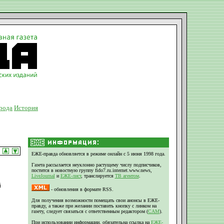
рода
История
ЕЖЕ-правда обновляется в режиме онлайн с 5 июня 1998 года.
Газета рассылается неуклонно растущему числу подписчиков,
постится в новостную группу fido7.ru.internet.www.news,
LiveJournal
и
ЕЖЕ-лист
, транслируется
ТВ агентом
.
й
- обновления в формате RSS.
Для получения возможности помещать свои анонсы в ЕЖЕ-
правду, а также при желании поставить кнопку с линком на
газету, следует связаться с ответственным редактором (
CAM
).
При использовании информации, обязательна ссылка на
ЕЖЕ-