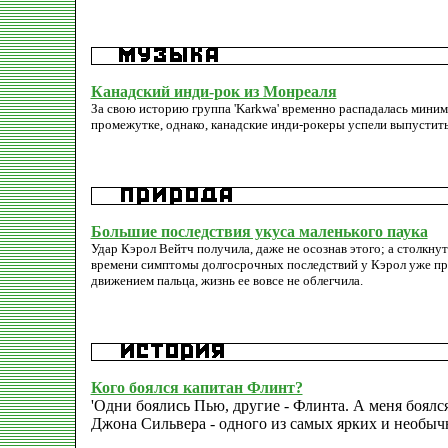
Канадский инди-рок из Монреаля
За свою историю группа 'Karkwa' временно распадалась миним
промежутке, однако, канадские инди-рокеры успели выпустит
Большие последствия укуса маленького паука
Удар Кэрол Вейтч получила, даже не осознав этого; а столкнут
времени симптомы долгосрочных последствий у Кэрол уже про
движением пальца, жизнь ее вовсе не облегчила.
Кого боялся капитан Флинт?
'Одни боялись Пью, другие - Флинта. А меня боялся
Джона Сильвера - одного из самых ярких и необы