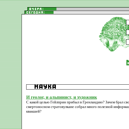
И геолог, и альпинист, и художник
С какой целью Гейлприн прибыл в Гренландию? Зачем брал сво
смертоносном стратовулкане собрал много полезной информаци
квакшей?