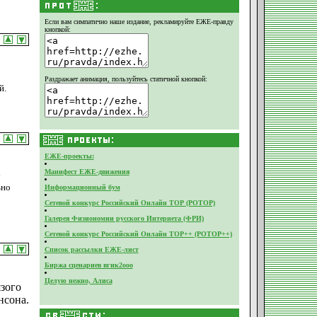
Если вам симпатично наше издание,
рекламируйте ЕЖЕ-правду
кнопкой:
Раздражает анимация, пользуйтесь статичной кнопкой:
й.
ЕЖЕ-проекты:
Манифест ЕЖЕ-движения
у
ьно
Информационный бум
Сетевой конкурс Российский Онлайн ТОР (РОТОР)
Галерея Физиономии русского Интернета (ФРИ)
Сетевой конкурс Российский Онлайн ТОР++ (РОТОР++)
Список рассылки ЕЖЕ-лист
Биржа сценариев вгик2ооо
Целую нежно, Алиса
язого
нсона.