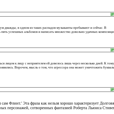
ум дважды; в одном из таких распадов музыканты пребывают и сейчас. В
ь пять успешных альбомов и написать множество довольно удачных композици
ься лицом к лицу с неприятелем ей довелось лишь через несколько дней. К том
явились. Впрочем, мысль о том, что агрессора она может уничтожить буквал
 сам Флинт.' Эта фраза как нельзя хорошо характеризует Долгов
чных персонажей, сотворенных фантазией Роберта Льюиса Стиве