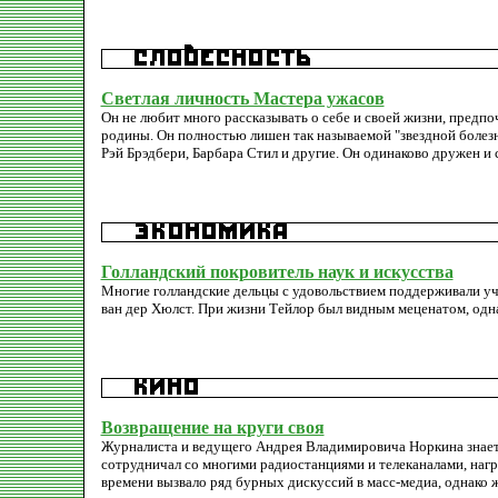
Светлая личность Мастера ужасов
Он не любит много рассказывать о себе и своей жизни, предпоч
родины. Он полностью лишен так называемой "звездной болезни
Рэй Брэдбери, Барбара Стил и другие. Он одинаково дружен и с 
Голландский покровитель наук и искусства
Многие голландские дельцы с удовольствием поддерживали уче
ван дер Хюлст. При жизни Тейлор был видным меценатом, одна
Возвращение на круги своя
Журналиста и ведущего Андрея Владимировича Норкина знает 
сотрудничал со многими радиостанциями и телеканалами, наг
времени вызвало ряд бурных дискуссий в масс-медиа, однако 