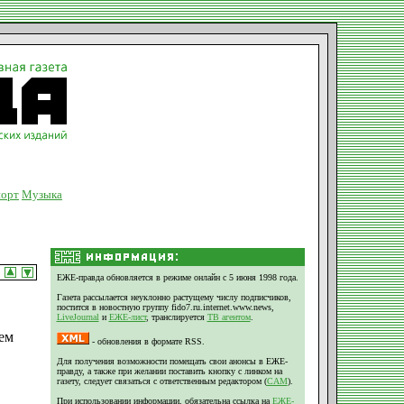
орт
Музыка
ЕЖЕ-правда обновляется в режиме онлайн с 5 июня 1998 года.
Газета рассылается неуклонно растущему числу подписчиков,
постится в новостную группу fido7.ru.internet.www.news,
LiveJournal
и
ЕЖЕ-лист
, транслируется
ТВ агентом
.
ем
- обновления в формате RSS.
Для получения возможности помещать свои анонсы в ЕЖЕ-
правду, а также при желании поставить кнопку с линком на
газету, следует связаться с ответственным редактором (
CAM
).
При использовании информации, обязательна ссылка на
ЕЖЕ-