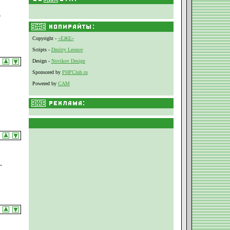
о
Copyright -
«ЕЖЕ»
Scripts -
Dmitry Leonov
Design -
Novikov Design
Sponsored by
PHPClub.ru
Powered by
CAM
.