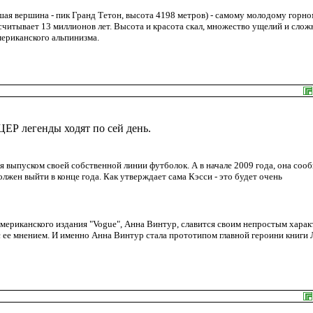
ая вершина - пик Гранд Тетон, высота 4198 метров) - самому молодому горн
считывает 13 миллионов лет. Высота и красота скал, множество ущелий и слож
ериканского альпинизма.
Р легенды ходят по сей день.
я выпуском своей собственной линии футболок. А в начале 2009 года, она соо
лжен выйти в конце года. Как утверждает сама Кэсси - это будет очень
мериканского издания "Vogue", Анна Винтур, славится своим непростым харак
с ее мнением. И именно Анна Винтур стала прототипом главной героини книги