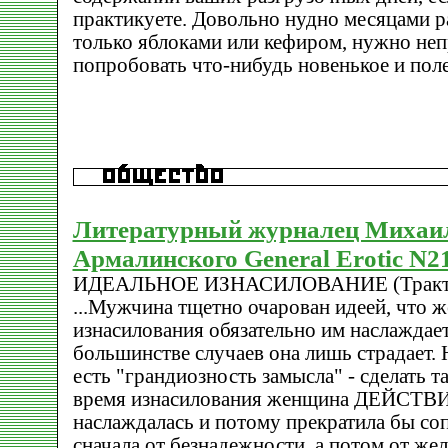
практикуете. Довольно нудно месяцами р
только яблоками или кефиром, нужно не
попробовать что-нибудь новенькое и поле
Литературный журналец Михаи
Армалинского General Erotic N2
ИДЕАЛЬНОЕ ИЗНАСИЛОВАНИЕ (Тракт
...Мужчина тщетно очарован идеей, что 
изнасилования обязательно им наслаждаетс
большинстве случаев она лишь страдает. 
есть "грандиозность замысла" - сделать т
время изнасилования женщина ДЕЙСТ
наслаждалась и потому прекратила бы со
сначала от безнадежности, а потом от жел