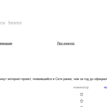
сты
Каталоги
минации
Про конкурс
нут интернет-проект, появившийся в Сети ранее, чем за год до официа
номинатор
но