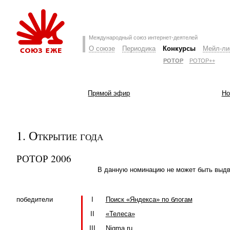
Международный союз интернет-деятелей
О союзе
Периодика
Конкурсы
Мейл-ли
РОТОР
РОТОР++
Прямой эфир
Но
1. Открытие года
РОТОР 2006
В данную номинацию не может быть выдви
победители
I
Поиск «Яндекса» по блогам
II
«Телеса»
III
Nigma.ru