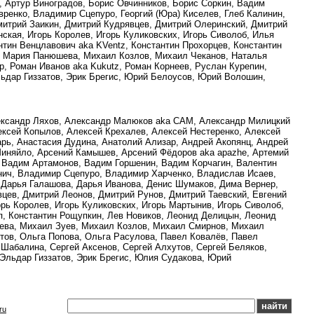
 Артур Виноградов, Борис Овчинников, Борис Соркин, Вадим
ренко, Владимир Сцепуро, Георгий (Юра) Киселев, Глеб Калинин,
митрий Заикин, Дмитрий Кудрявцев, Дмитрий Олеринский, Дмитрий
нская, Игорь Королев, Игорь Куликовских, Игорь Сиволоб, Илья
нтин Венцлавович aka KVentz, Константин Прохорцев, Константин
, Мария Панюшева, Михаил Козлов, Михаил Чеканов, Наталья
p, Роман Иванов aka Kukutz, Роман Корнеев, Руслан Курепин,
Эльдар Гиззатов, Эрик Брегис, Юрий Белоусов, Юрий Волошин,
лександр Ляхов, Александр Малюков aka CAM, Александр Милицкий
ексей Копылов, Алексей Крехалев, Алексей Нестеренко, Алексей
арь, Анастасия Дудина, Анатолий Ализар, Андрей Акопянц, Андрей
 Миняйло, Арсений Камышев, Арсений Фёдоров aka apazhe, Артемий
, Вадим Артамонов, Вадим Горшенин, Вадим Корчагин, Валентин
нич, Владимир Сцепуро, Владимир Харченко, Владислав Исаев,
, Дарья Галашова, Дарья Иванова, Денис Шумаков, Дима Вернер,
цев, Дмитрий Леонов, Дмитрий Рунов, Дмитрий Таевский, Евгений
орь Королев, Игорь Куликовских, Игорь Мартынив, Игорь Сиволоб,
п, Константин Рощупкин, Лев Новиков, Леонид Делицын, Леонид
ва, Михаил Зуев, Михаил Козлов, Михаил Смирнов, Михаил
итов, Ольга Попова, Ольга Расулова, Павел Ковалёв, Павел
 Шабалина, Сергей Аксенов, Сергей Алхутов, Сергей Беляков,
 Эльдар Гиззатов, Эрик Брегис, Юлия Судакова, Юрий
ru