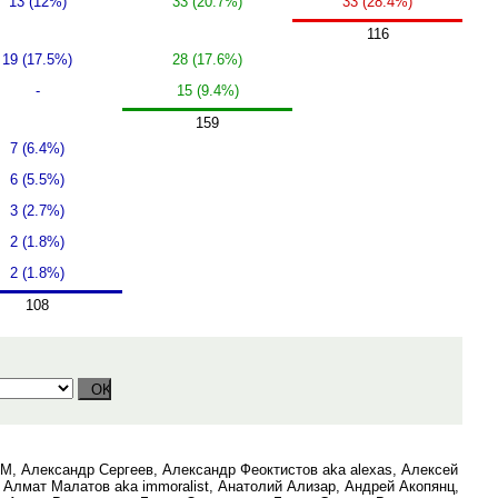
13 (12%)
33 (20.7%)
33 (28.4%)
116
19 (17.5%)
28 (17.6%)
-
15 (9.4%)
159
7 (6.4%)
6 (5.5%)
3 (2.7%)
2 (1.8%)
2 (1.8%)
108
, Александр Сергеев, Александр Феоктистов aka alexas, Алексей
 Алмат Малатов aka immoralist, Анатолий Ализар, Андрей Акопянц,