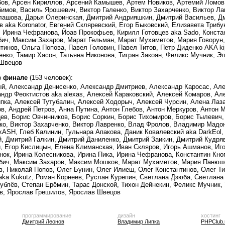
бов, Арсен Кириллов, Арсений Камышев, Артем Новиков, Артемий Ломов,
мов, Василь Ярошевич, Виктор Галенко, Виктор Захарченко, Виктор Лав
Галашова, Дарья Олеринская, Дмитрий Андрияшкин, Дмитрий Васильев, Д
 aka Koronator, Евгений Скляревский, Егор Быковский, Елизавета Трибу
 Ирина Чефранова, Йоав Прокофьев, Кирилл Готовцев aka Sado, Конста
ич, Максим Захаров, Марат Гельман, Марат Мухаметов, Мария Говорун
тинов, Ольга Попова, Павел Головин, Павел Титов, Петр Диденко AKA ki
енко, Тамир Хасон, Татьяна Никонова, Тигран Закоян, Феликс Мучник, 
 Швецов
в финале
(153 человек):
ый, Александр Денисенко, Александр Дмитриев, Александр Каросас, А
ндр Феоктистов aka alexas, Алексей Караковский, Алексей Комаров, Ал
пка, Алексей Тутубалин, Алексей Ходорыч, Алексей Чурсин, Алена Лаз
в, Андрей Петров, Анна Путина, Антон Глебов, Антон Меркуров, Антон
ев, Борис Овчинников, Борис Соркин, Борис Тихомиров, Борис Тылевич
ко, Виктор Захарченко, Виктор Лавренко, Влад Фролов, Владимир Мадо
ckASH, Глеб Калинин, Гульнара Апакова, Даник Ковалевский aka DarkEol
, Дмитрий Галкин, Дмитрий Даниленко, Дмитрий Заикин, Дмитрий Кудряв
ий, Егор Кислицын, Елена Климанская, Иван Скляров, Игорь Ашманов, Иг
нок, Ирина Колесникова, Ирина Пика, Ирина Чефранова, Константин Кно
бич, Максим Захаров, Максим Мошков, Марат Мухаметов, Мария Панюше
в, Николай Попов, Олег Бунин, Олег Илиеш, Олег Константинов, Олег Т
 aka Kukutz, Роман Корнеев, Руслан Курепин, Светлана Дзюба, Светлана
ублёв, Степан Ерёмин, Тарас Донской, Тихон Дейнекин, Феликс Мучник,
в, Ярослав Грешилов, Ярослав Швецов
программирование
дизайн
хостинг
Дмитрий Леонов
Владимир Липка
PHPClub.