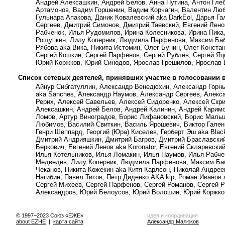
Андрей Алексашкин, Андрей Белов, Анна Путина, Антон Гле
Артамонов, Вадим Горшенин, Вадим Корчагин, Валентин Люби
Гульнара Апакова, Даник Ковалевский aka DarkEol, Дарья 
Сергеев, Дмитрий Симонов, Дмитрий Таевский, Евгений Ленов
Рабченок, Илья Рудомилов, Ирина Колесникова, Ирина Пика,
Рощупкин, Лилу Коперник, Людмила Парфенова, Максим Баб
Рябова aka Вика, Никита Истомин, Олег Бунин, Олег Констан
Сергей Кошкин, Сергей Парфенов, Сергей Рублёв, Сергей Яц
Юрий Коржков, Юрий Синодов, Ярослав Грешилов, Ярослав
Список сетевых деятелей, принявших участие в голосовании 
Айнур Сибгатуллин, Александр Венедюхин, Александр Горн
aka Sanches, Александр Наумов, Александр Сергеев, Алекса
Рерих, Алексей Савельев, Алексей Сидоренко, Алексей Скри
Алексашкин, Андрей Белов, Андрей Калинин, Андрей Каримо
Ломов, Артур Виноградов, Борис Лифановский, Борис Мальц
Любимов, Василий Свиткин, Василь Ярошевич, Виктор Гален
Генри Шеппард, Георгий (Юра) Киселев, Герберт Эш aka Bla
Дмитрий Андрияшкин, Дмитрий Багров, Дмитрий Браславский
Беркович, Евгений Ленов aka Koronator, Евгений Скляревск
Илья Котельников, Илья Ломакин, Илья Наумов, Илья Рабче
Медведев, Лилу Коперник, Людмила Парфенова, Максим Ба
Чеканов, Никита Кожекин aka Китя Карлсон, Николай Андрее
Нагибин, Павел Титов, Петр Диденко AKA kip, Роман Иванов
Сергей Михеев, Сергей Парфенов, Сергей Романов, Сергей Р
Александров, Юрий Белоусов, Юрий Волошин, Юрий Коржко
© 1997–2023 Союз «ЕЖЕ»
идея и координация
about EZHE
|
карта сайта
Александр Малюков