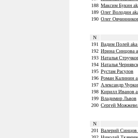
188
Максим Букин aka
189
Олег Володин aka
190
Олег Овчинников
N
191
Вадим Полей aka
192
Ирина Синцова 
193
Наталья Стручко
194
Наталья Чернявск
195
Рустам Расулов
196
Роман Калинин a
197
Александр Чурк
198
Кирилл Иванов a
199
Владимир Львов
200
Сергей Можжеве
N
201
Валерий Синцов
202
Николай Ткаченк