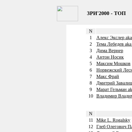
ЗРИ'2000 - ТОП
N
1
Алекс Экслер aka
2
Тема Лебедев aka
3
Дима Вернер
4
Антон Носик
5
Максим Мошков
6
Норвежский Лес
7
Макс Фрай
8
Дмитрий Завалиш
9
Марат Гельман ak
10
Владимир Влади
N
11
Mike L. Rogalsky
12
Глеб Олегович П