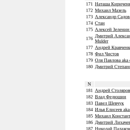
171
Наташа Киричен
172
Михаил Мазель
173
Александр Садов
174
Стан
175
Алексей Зеленин
Дмитрий Алексан
176
Mulder
177
Андрей Кравченко
178
Фил Чистов
179
Оля Павлова aka 
180
Дмитрий Степан
N
181
Андрей Столяров
182
Влад Федюшин
183
Павел Шевчук
184
Илья Елисеев aka
185
Михаил Констан
186
Дмитрий Лихачев
187
Николай Палажче