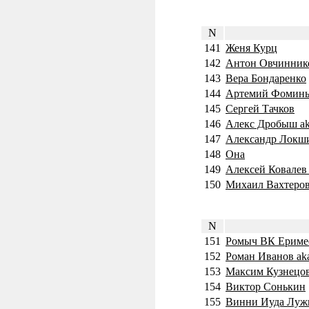
N
141
Женя Курц
142
Антон Овчинник
143
Вера Бондаренко
144
Артемий Фомины
145
Сергей Тачков
146
Алекс Дробыш 
147
Александр Локши
148
Она
149
Алексей Ковалев
150
Михаил Вахтеро
N
151
Ромыч ВК Ериме
152
Роман Иванов ak
153
Максим Кузнецо
154
Виктор Сонькин
155
Винни Иуда Луж