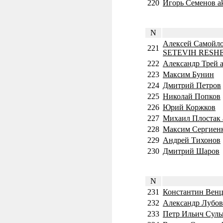
220
Игорь Семенов ak
N
Алексей Самойл
221
SETEVIH RESH
222
Александр Трей a
223
Максим Бунин
224
Дмитрий Петров
225
Николай Попков
226
Юрий Коржков
227
Михаил Плостак 
228
Максим Сергиен
229
Андрей Тихонов
230
Дмитрий Шаров
N
231
Константин Венц
232
Александр Лубов
233
Петр Ильич Суль