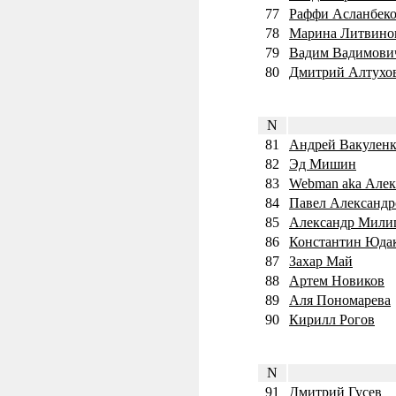
77
Раффи Асланбеко
78
Марина Литвино
79
Вадим Вадимович
80
Дмитрий Алтухо
N
81
Андрей Вакуленк
82
Эд Мишин
83
Webman aka Алек
84
Павел Александ
85
Александр Милиц
86
Константин Юда
87
Захар Май
88
Артем Новиков
89
Аля Пономарева
90
Кирилл Рогов
N
91
Дмитрий Гусев