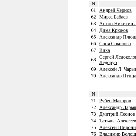
N
61
Андрей Чернов
62
Мирза Бабаев
63
Антон Никитин a
64
Дима Крюков
65
Александр Плющ
66
Соня Соколова
67
Вика
Сергей Ледоколов 
68
Ледоруб
69
Алексей Л. Чарык
70
Александр Птица
N
71
Рубен Макаров
72
Александр Ларья
73
Дмитрий Леонов 
74
Татьяна Алексее
75
Алексей Широни
76
Владимир Воло