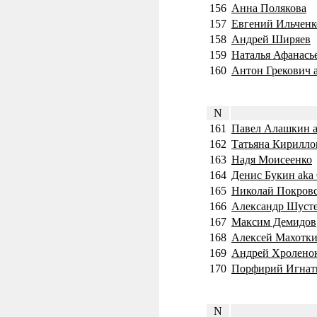
156
Анна Полякова
157
Евгений Ильченко
158
Андрей Ширяев
159
Наталья Афанасье
160
Антон Грекович a
N
161
Павел Алашкин ak
162
Татьяна Кирилло
163
Надя Моисеенко
164
Денис Букин aka 
165
Николай Покров
166
Александр Шуст
167
Максим Демидов
168
Алексей Махотк
169
Андрей Хроленок
170
Порфирий Игнат
N