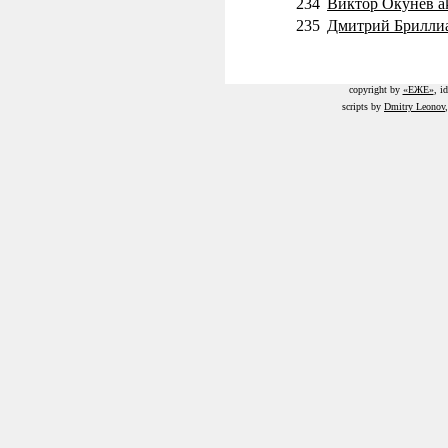
234
Виктор Окунев a
235
Дмитрий Брилли
copyright by
«ЕЖЕ»
, i
scripts by
Dmitry Leonov
уста