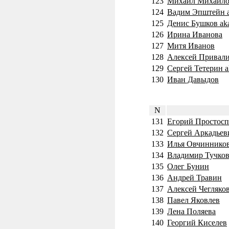
123
Михаил Михайло
124
Вадим Эпштейн a
125
Денис Бушков ak
126
Ирина Иванова
127
Митя Иванов
128
Алексей Привали
129
Сергей Тетерин a
130
Иван Давыдов
N
131
Егорий Простос
132
Сергей Аркадье
133
Илья Овчиннико
134
Владимир Тучко
135
Олег Бунин
136
Андрей Травин
137
Алексей Чегляко
138
Павел Яковлев
139
Лена Поляева
140
Георгий Киселев