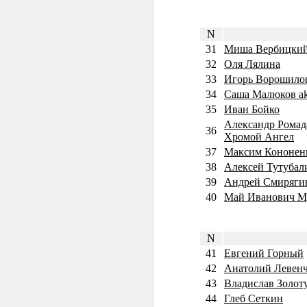
N
31
Миша Вербицки
32
Оля Лялина
33
Игорь Ворошило
34
Саша Малюков a
35
Иван Бойко
Александр Ромад
36
Хромой Ангел
37
Максим Кононенко
38
Алексей Тутубал
39
Андрей Смиряги
40
Май Иванович М
N
41
Евгений Горный
42
Анатолий Левенчу
43
Владислав Золот
44
Глеб Сеткин