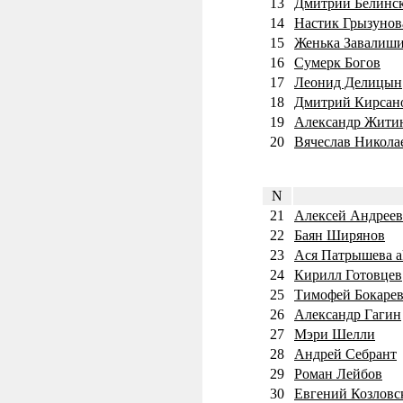
13
Дмитрий Белинс
14
Настик Грызунов
15
Женька Завалиш
16
Сумерк Богов
17
Леонид Делицын
18
Дмитрий Кирсан
19
Александр Жити
20
Вячеслав Никол
N
21
Алексей Андреев
22
Баян Ширянов
23
Ася Патрышева a
24
Кирилл Готовцев
25
Тимофей Бокаре
26
Александр Гагин
27
Мэри Шелли
28
Андрей Себрант
29
Роман Лейбов
30
Евгений Козловс