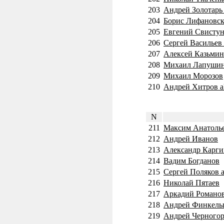
203
Андрей Золотарь
204
Борис Лифановский
205
Евгений Свисту
206
Сергей Васильев a
207
Алексей Казьмин 
208
Михаил Лапушин
209
Михаил Морозов
210
Андрей Хитров a
N
211
Максим Анатолье
212
Андрей Иванов
213
Александр Каргин
214
Вадим Богданов
215
Сергей Поляков a
216
Николай Пятаев
217
Аркадий Романов
218
Андрей Финкель
219
Андрей Черного