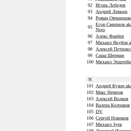
92
Игорь Лебедев
93
Андрей Левкин
94
Роман Овчинник
Егор Смирнов aka
95
Nero
96
Алекс Фарбер
97
Михаил Якубов a
98
Алексей Петровс
99
Саша Шерман
100
Михаил Эпштей
N
101
Андрей Кузин aka
102
Макс Немцов
103
Алексей Волков
104
Валера Колпаков
105
DV
106
Сергей Новиков
107
Михаил Зуев
108
Дмитрий Ицкови