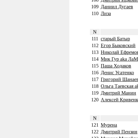
109
Даниил Дугаев
110
Лиза
N
111
старый Батыр
112
Егор Быковский
113
Николай Ефремо
114
Мик Гур aka Ла
115
Паша Ходаков
116
Денис Усатенко
117
Григорий Шанае
118
Ольга Таевская 
119
Дмитрий Манин
120
Алексей Кривенко
N
121
Мурена
122
Дмитрий Пензин