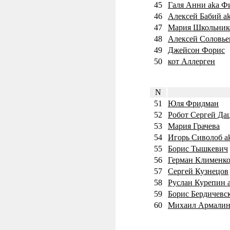
45
Галя Анни aka Ф
46
Алексей Бабий a
47
Мария Школьник
48
Алексей Соловье
49
Джейсон Форис
50
кот Аллерген
N
51
Юля Фридман
52
Робот Сергей Д
53
Мария Грачева
54
Игорь Сиволоб a
55
Борис Тышкевич
56
Герман Клименк
57
Сергей Кузнецов
58
Руслан Курепин a
59
Борис Бердичевск
60
Михаил Армалин