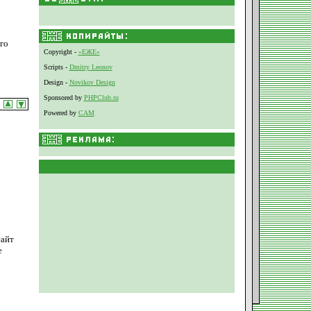
го
Copyright -
«ЕЖЕ»
Scripts -
Dmitry Leonov
Design -
Novikov Design
Sponsored by
PHPClub.ru
Powered by
CAM
сайт
е