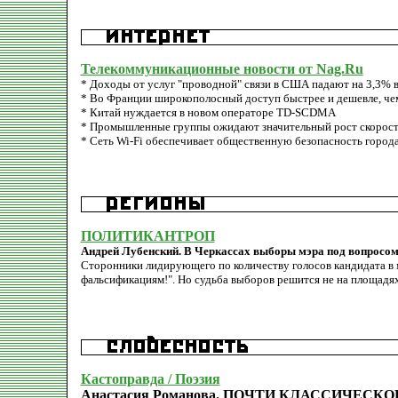
Телекоммуникационные новости от Nag.Ru
* Доходы от услуг "проводной" связи в США падают на 3,3% в
* Во Франции широкополосный доступ быстрее и дешевле, ч
* Китай нуждается в новом операторе TD-SCDMA
* Промышленные группы ожидают значительный рост скорост
* Сеть Wi-Fi обеспечивает общественную безопасность город
ПОЛИТИКАНТРОП
Андрей Лубенский. В Черкассах выборы мэра под вопросо
Сторонники лидирующего по количеству голосов кандидата в 
фальсификациям!". Но судьба выборов решится не на площадях, 
Кастоправда / Поэзия
Анастасия Романова. ПОЧТИ КЛАССИЧЕСКО