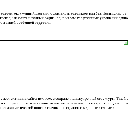
водоем, окруженный цветами, с фонтаном, водопадом или без. Независимо от
окаскадный фонтан, водный садик - одно из самых эффектных украшений дачно
том вашей особенной гордости.
и умеет скачивать сайты целиком, с сохранением внутренней структуры. Такой 
 Teleport Pro можно скачивать как сайты целиком, так и строго определенны
тся автоматический поиск и скачивание страниц с заданными словами.