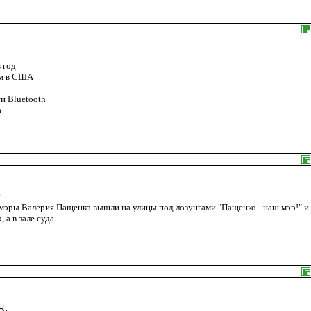
 год
ем в США
и Bluetooth
а
м
мэры Валерия Пащенко вышли на улицы под лозунгами "Пащенко - наш мэр!" и
а в зале суда.
Е.