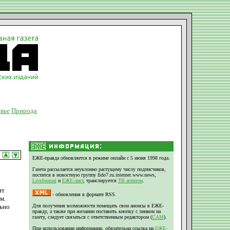
вье
Природа
ЕЖЕ-правда обновляется в режиме онлайн с 5 июня 1998 года.
Газета рассылается неуклонно растущему числу подписчиков,
постится в новостную группу fido7.ru.internet.www.news,
LiveJournal
и
ЕЖЕ-лист
, транслируется
ТВ агентом
.
ит
- обновления в формате RSS.
м.
льно
Для получения возможности помещать свои анонсы в ЕЖЕ-
правду, а также при желании поставить кнопку с линком на
газету, следует связаться с ответственным редактором (
CAM
).
При использовании информации, обязательна ссылка на
ЕЖЕ-