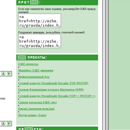
Если вам симпатично наше издание,
рекламируйте ЕЖЕ-правду
кнопкой:
Раздражает анимация, пользуйтесь статичной кнопкой:
ЕЖЕ-проекты:
Манифест ЕЖЕ-движения
Информационный бум
Сетевой конкурс Российский Онлайн ТОР (РОТОР)
Галерея Физиономии русского Интернета (ФРИ)
Сетевой конкурс Российский Онлайн ТОР++ (РОТОР++)
они
Список рассылки ЕЖЕ-лист
Биржа сценариев вгик2ооо
Целую нежно, Алиса