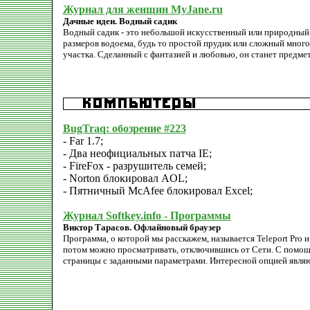
Журнал для женщин MyJane.ru
Дачные идеи. Водный садик
Водный садик - это небольшой искусственный или природный 
размеров водоема, будь то простой прудик или сложный мног
участка. Сделанный с фантазией и любовью, он станет предме
BugTraq: обозрение #223
- Far 1.7;
- Два неофициальных патча IE;
- FireFox - разрушитель семей;
- Norton блокировал AOL;
- Пятничный McAfee блокировал Excel;
Журнал Softkey.info - Программы
Виктор Тарасов. Офлайновый браузер
Программа, о которой мы расскажем, называется Teleport Pro 
потом можно просматривать, отключившись от Сети. С помощью
страницы с заданными параметрами. Интересной опцией являю