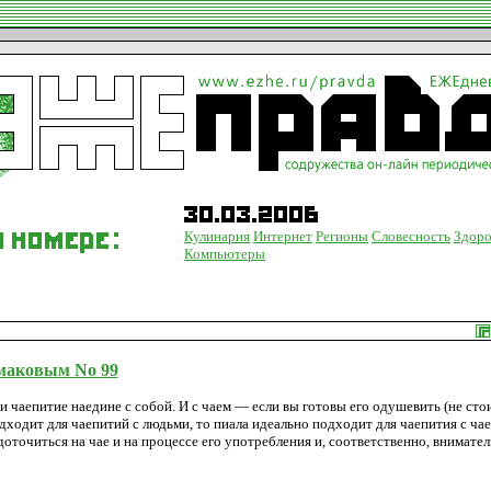
Кулинария
Интернет
Регионы
Словесность
Здоро
Компьютеры
маковым No 99
 чаепитие наедине с собой. И с чаем — если вы готовы его одушевить (не сто
подходит для чаепитий с людьми, то пиала идеально подходит для чаепития с чае
точиться на чае и на процессе его употребления и, соответственно, внимате