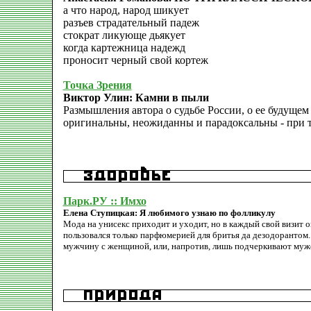
а что народ, народ шикует
разъев страдательный падеж
стократ ликующе дьякует
когда картежница надежд
проносит черный свой кортеж
Точка Зрения
Виктор Улин: Камни в пыли
Размышления автора о судьбе России, о ее будущем
оригинальны, неожиданны и парадоксальны - при то
Парк.РУ :: Имхо
Елена Ступицкая: Я любимого узнаю по фолликулу
Мода на унисекс приходит и уходит, но в каждый свой визит о
пользовался только парфюмерией для бритья да дезодорантом.
мужчину с женщиной, или, напротив, лишь подчеркивают муж