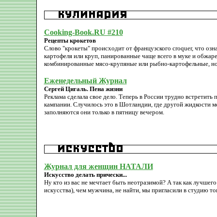
Cooking-Book.RU #210
Рецепты крокетов
Слово "крокеты" происходит от французского croquer, что озна
картофеля или круп, панированные чаще всего в муке и обжар
комбинированные мясо-крупяные или рыбно-картофельные, но 
Еженедельный Журнал
Сергей Цигаль. Пена жизни
Реклама сделала свое дело. Теперь в России трудно встретить 
кампании. Случилось это в Шотландии, где другой жидкости м
заполняются они только в пятницу вечером.
Журнал для женщин НАТАЛИ
Искусство делать прически...
Ну кто из вас не мечтает быть неотразимой? А так как лучшег
искусства), чем мужчина, не найти, мы пригласили в студию