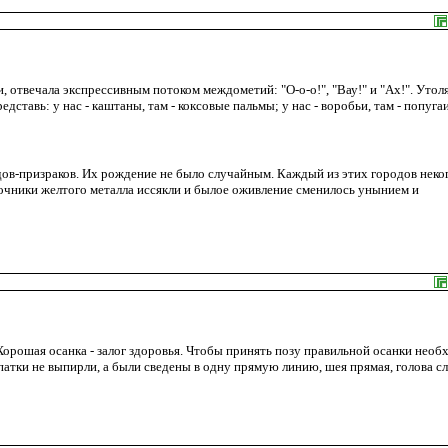
, отвечала экспрессивным потоком междометий: "О-о-о!", "Вау!" и "Ах!". Утол
авь: у нас - каштаны, там - коксовые пальмы; у нас - воробьи, там - попугаи.
ов-призраков. Их рождение не было случайным. Каждый из этих городов неко
чники желтого металла иссякли и былое оживление сменилось унынием и
Хорошая осанка - залог здоровья. Чтобы принять позу правильной осанки нео
патки не выпирли, а были сведены в одну прямую линию, шея прямая, голова сл