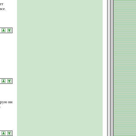
ет
все.
орую ни
з