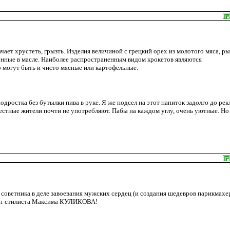
чает хрустеть, грызть. Изделия величиной с грецкий орех из молотого мяса, р
енные в масле. Наиболее распространенным видом крокетов являются
могут быть и чисто мясные или картофельные.
подростка без бутылки пива в руке. Я же подсел на этот напиток задолго до ре
естные жители почти не употребляют. Пабы на каждом углу, очень уютные. Но
о советника в деле завоевания мужских сердец (и создания шедевров парикмахе
 топ-стилиста Максима КУЛИКОВА!