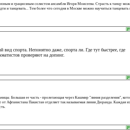
ь юным и грациозным солистом ансамбля Игоря Моисеева. Страсть к танцу мож
дти и танцевать... Тем более что сегодня в Москве можно научиться танцевать 
вид спорта. Непонятно даже, спорта ли. Где тут быстрее, где
хматистов проверяют на допинг.
аницы. Большая ее часть - пролегающая через Кашмир "линия разделения", кот
 от Афганистана Пакистан отделяет так называемая линия Дюранда. Каждая и
ть.