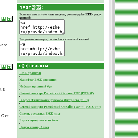
Если вам симпатично наше издание,
рекламируйте ЕЖЕ-правду
кнопкой:
Раздражает анимация, пользуйтесь статичной кнопкой:
иале.
ЕЖЕ-проекты:
Манифест ЕЖЕ-движения
Информационный бум
м и
Сетевой конкурс Российский Онлайн ТОР (РОТОР)
Галерея Физиономии русского Интернета (ФРИ)
Сетевой конкурс Российский Онлайн ТОР++ (РОТОР++)
Список рассылки ЕЖЕ-лист
 С ее
Биржа сценариев вгик2ооо
Целую нежно, Алиса