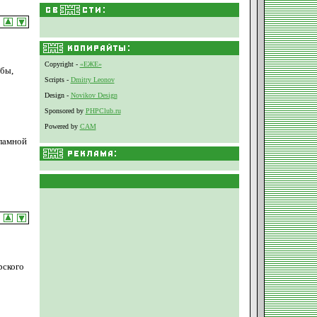
Copyright -
«ЕЖЕ»
ыбы,
Scripts -
Dmitry Leonov
Design -
Novikov Design
Sponsored by
PHPClub.ru
Powered by
CAM
кламной
рского