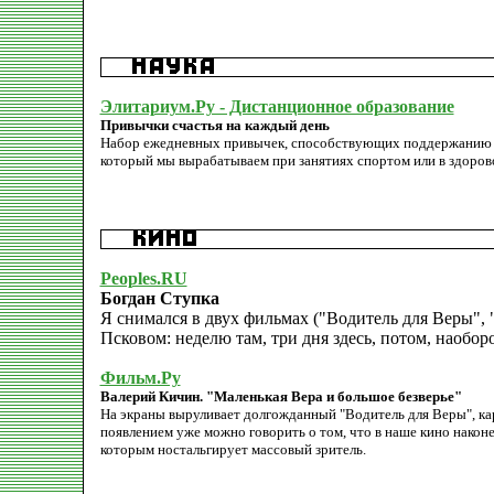
Элитариум.Ру - Дистанционное образование
Привычки счастья на каждый день
Набор ежедневных привычек, способствующих поддержанию и 
который мы вырабатываем при занятиях спортом или в здорово
Peoples.RU
Богдан Ступка
Я снимался в двух фильмах ("Водитель для Веры",
Псковом: неделю там, три дня здесь, потом, наоборо
Фильм.Ру
Валерий Кичин. "Маленькая Вера и большое безверье"
На экраны выруливает долгожданный "Водитель для Веры", кар
появлением уже можно говорить о том, что в наше кино наконе
которым ностальгирует массовый зритель.