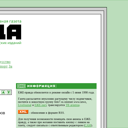
усство
порт
За
ЕЖЕ-правда обновляется в режиме онлайн с 5 июня 1998 года.
Газета рассылается неуклонно растущему числу подписчиков,
постится в новостную группу fido7.ru.internet.www.news,
LiveJournal
и
ЕЖЕ-лист
, транслируется
ТВ агентом
.
ров
- обновления в формате RSS.
Для получения возможности помещать свои анонсы в ЕЖЕ-
правду, а также при желании поставить кнопку с линком на
газету, следует связаться с ответственным редактором (
CAM
).