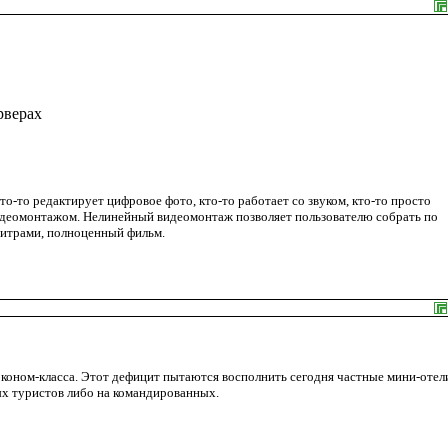
рверах
-то редактирует цифровое фото, кто-то работает со звуком, кто-то просто
видеомонтажом. Нелинейный видеомонтаж позволяет пользователю собрать по
титрами, полноценный фильм.
коном-класса. Этот дефицит пытаются восполнить сегодня частные мини-отел
ых туристов либо на командированных.