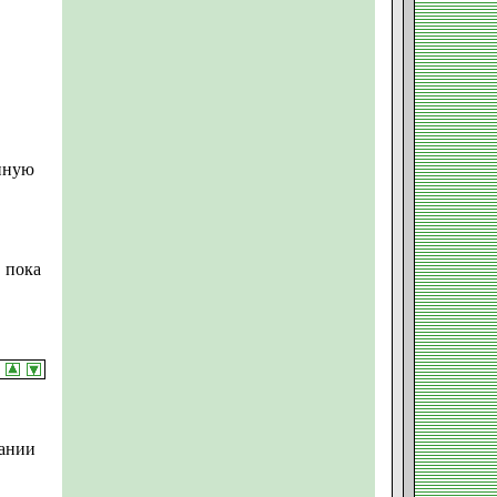
нную
 пока
пании