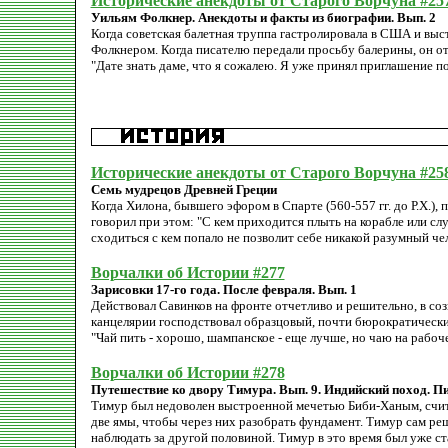
Исторические анекдоты от Старого Ворчуна #25
Уильям Фолкнер. Анекдоты и факты из биографии. Вып. 2
Когда советская балетная труппа гастролировала в США и выст
Фолкнером. Когда писателю передали просьбу балерины, он от
"Дате знать даме, что я сожалею. Я уже принял приглашение по
Исторические анекдоты от Старого Ворчуна #25
Семь мудрецов Древней Греции
Когда Хилона, бывшего эфором в Спарте (560-557 гг. до Р.Х.), 
говорил при этом: "С кем приходится плыть на корабле или слу
сходиться с кем попало не позволит себе никакой разумный чел
Ворчалки об Истории #277
Зарисовки 17-го года. После февраля. Вып. 1
Действовал Савинков на фронте отчетливо и решительно, в соз
канцелярии господствовал образцовый, почти бюрократический
"Чай пить - хорошо, шампанское - еще лучше, но чаю на рабоче
Ворчалки об Истории #278
Путешествие ко двору Тимура. Вып. 9. Индийский поход. П
Тимур был недоволен выстроенной мечетью Биби-Ханым, считая
две ямы, чтобы через них разобрать фундамент. Тимур сам ре
наблюдать за другой половиной. Тимур в это время был уже ста