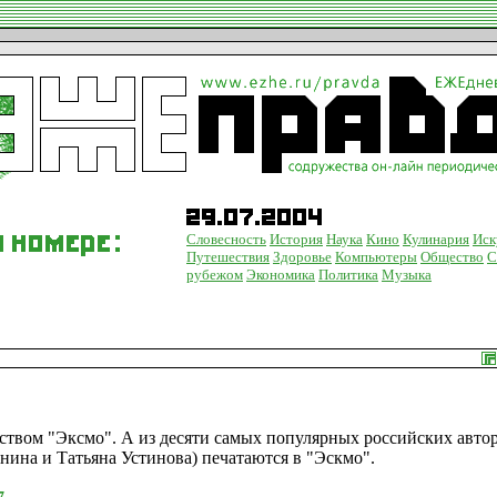
Словесность
История
Наука
Кино
Кулинария
Иск
Путешествия
Здоровье
Компьютеры
Общество
С
рубежом
Экономика
Политика
Музыка
ством "Эксмо". А из десяти самых популярных российских авто
нина и Татьяна Устинова) печатаются в "Эскмо".