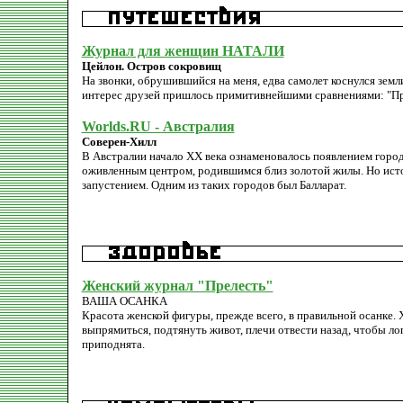
Журнал для женщин НАТАЛИ
Цейлон. Остров сокровищ
На звонки, обрушившийся на меня, едва самолет коснулся земли
интерес друзей пришлось примитивнейшими сравнениями: "Предст
Worlds.RU - Австралия
Соверен-Хилл
В Австралии начало XX века ознаменовалось появлением город
оживленным центром, родившимся близ золотой жилы. Но исто
запустением. Одним из таких городов был Балларат.
Женский журнал "Прелесть"
ВАША ОСАНКА
Красота женской фигуры, прежде всего, в правильной осанке. 
выпрямиться, подтянуть живот, плечи отвести назад, чтобы ло
приподнята.