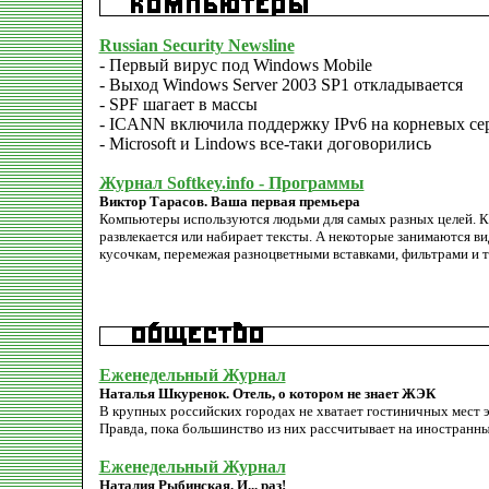
Russian Security Newsline
- Первый вирус под Windows Mobile
- Выход Windows Server 2003 SP1 откладывается
- SPF шагает в массы
- ICANN включила поддержку IPv6 на корневых се
- Microsoft и Lindows все-таки договорились
Журнал Softkey.info - Программы
Виктор Тарасов. Ваша первая премьера
Компьютеры используются людьми для самых разных целей. Кто
развлекается или набирает тексты. А некоторые занимаются 
кусочкам, перемежая разноцветными вставками, фильтрами и 
Еженедельный Журнал
Наталья Шкуренок. Отель, о котором не знает ЖЭК
В крупных российских городах не хватает гостиничных мест э
Правда, пока большинство из них рассчитывает на иностранн
Еженедельный Журнал
Наталия Рыбинская. И... раз!