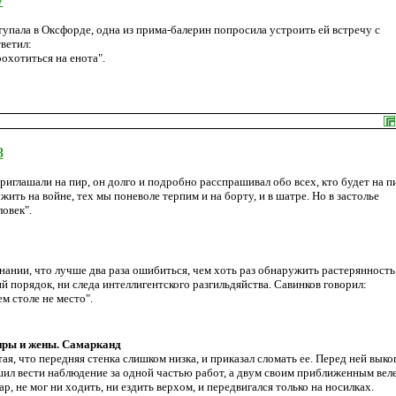
7
упала в Оксфорде, одна из прима-балерин попросила устроить ей встречу с
ветил:
охотиться на енота".
8
приглашали на пир, он долго и подробно расспрашивал обо всех, кто будет на п
жить на войне, тех мы поневоле терпим и на борту, и в шатре. Но в застолье
овек".
нании, что лучше два раза ошибиться, чем хоть раз обнаружить растерянность.
 порядок, ни следа интеллигентского разгильдяйства. Савинков говорил:
м столе не место".
иры и жены. Самарканд
, что передняя стенка слишком низка, и приказал сломать ее. Перед ней выко
шил вести наблюдение за одной частью работ, а двум своим приближенным вел
р, не мог ни ходить, ни ездить верхом, и передвигался только на носилках.