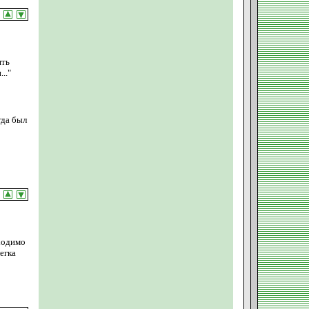
ять
.."
гда был
бходимо
егка