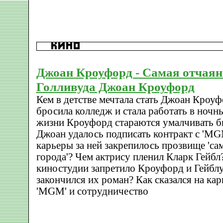
Джоан Кроуфорд - Самая отчая
Голливуда Джоан Кроуфорд
Кем в детстве мечтала стать Джоан Кроу
бросила колледж и стала работать в ночн
жизни Кроуфорд стараются умалчивать б
Джоан удалось подписать контракт с 'MG
карьеры за ней закрепилось прозвище 'с
города'? Чем актрису пленил Кларк Гейб
киностудии запретило Кроуфорд и Гейблу 
закончился их роман? Как сказался на ка
'MGM' и сотрудничество