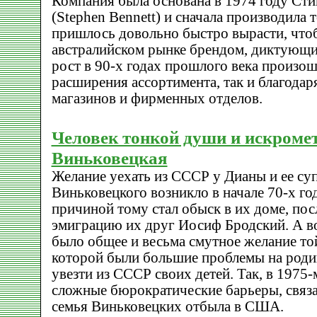
Компания была основана в 1974 году Ст
(Stephen Bennett) и сначала производила 
пришлось довольно быстро вырасти, чтоб
австралийском рынке брендом, диктующи
рост в 90-х годах прошлого века произоше
расширения ассортимента, так и благода
магазинов и фирменных отделов.
Человек тонкой души и искроме
Виньковецкая
Желание уехать из СССР у Дианы и ее су
Виньковецкого возникло в начале 70-х го
причиной тому стал обыск в их доме, посл
эмиграцию их друг Иосиф Бродский. А в
было общее и весьма смутное желание той
которой были большие проблемы на родин
увезти из СССР своих детей. Так, в 1975-
сложные бюрократические барьеры, связа
семья Виньковецких отбыла в США.