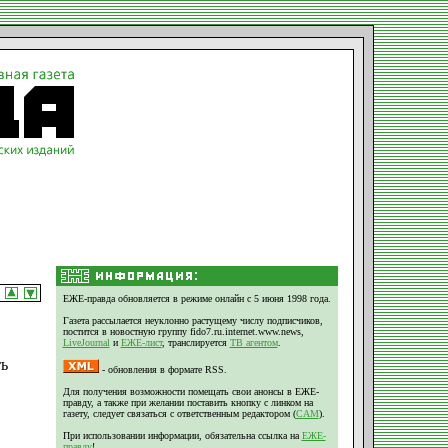
ЕЖЕ-правда обновляется в режиме онлайн с 5 июня 1998 года.
Газета рассылается неуклонно растущему числу подписчиков,
постится в новостную группу fido7.ru.internet.www.news,
LiveJournal
и
ЕЖЕ-лист
, транслируется
ТВ агентом
.
ть
- обновления в формате RSS.
Для получения возможности помещать свои анонсы в ЕЖЕ-
правду, а также при желании поставить кнопку с линком на
газету, следует связаться с ответственным редактором (
CAM
).
При использовании информации, обязательна ссылка на
ЕЖЕ-
правду
!