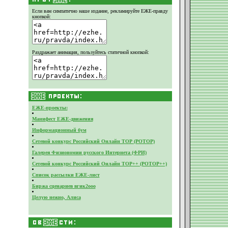
Если вам симпатично наше издание,
рекламируйте ЕЖЕ-правду
кнопкой:
Раздражает анимация, пользуйтесь статичной кнопкой:
ЕЖЕ-проекты:
Манифест ЕЖЕ-движения
Информационный бум
Сетевой конкурс Российский Онлайн ТОР (РОТОР)
Галерея Физиономии русского Интернета (ФРИ)
Сетевой конкурс Российский Онлайн ТОР++ (РОТОР++)
Список рассылки ЕЖЕ-лист
Биржа сценариев вгик2ооо
Целую нежно, Алиса