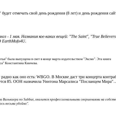
будет отмечать свой день рождения (8 лет) и день рождения сайт
 - 1 мая. Названия кое-каких вещей: "The Saint", "True Believers
D EarthMofo4U.
ьи" была выпущена в свет в конце марта издательством "Эксмо". Эта книга
са" Константина Кинчева.
 радио как оно есть: WBGO. В Москве даст три концерта контра
яется 85. ООН назначила Уинтона Марсалиса "Посланцем Мира"
а Валькиера по Sabbat, хвалится профессиональными свершениями на собств
ось весьма убойно".