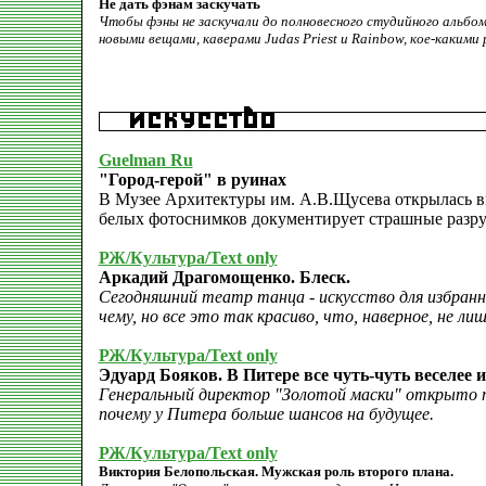
Не дать фэнам заскучать
Чтобы фэны не заскучали до полновесного студийного альбома
новыми вещами, каверами Judas Priest и Rainbow, кое-каким
Guelman Ru
"Город-герой" в руинах
В Музее Архитектуры им. А.В.Щусева открылась в
белых фотоснимков документирует страшные разруш
РЖ/Культура/Text only
Аркадий Драгомощенко. Блеск.
Сегодняшний театр танца - искусство для избранн
чему, но все это так красиво, что, наверное, не лиш
РЖ/Культура/Text only
Эдуард Бояков. В Питере все чуть-чуть веселее 
Генеральный директор "Золотой маски" открыто п
почему у Питера больше шансов на будущее.
РЖ/Культура/Text only
Виктория Белопольская. Мужская роль второго плана.