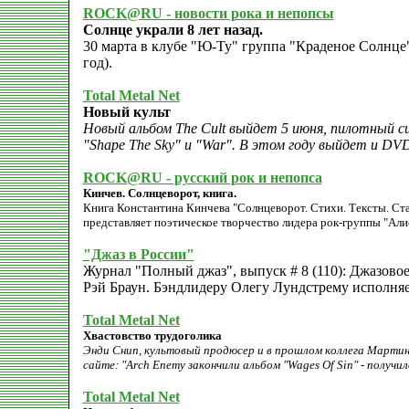
ROCK@RU - новости рока и непопсы
Солнце украли 8 лет назад.
30 марта в клубе "Ю-Ту" группа "Краденое Солнце" 
год).
Total Metal Net
Новый культ
Новый альбом The Cult выйдет 5 июня, пилотный сингл
"Shape The Sky" и "War". В этом году выйдет и DV
ROCK@RU - русский рок и непопса
Кинчев. Солнцеворот, книга.
Книга Константина Кинчева "Солнцеворот. Стихи. Тексты. Стат
представляет поэтическое творчество лидера рок-группы "Али
"Джаз в России"
Журнал "Полный джаз", выпуск # 8 (110): Джазовое
Рэй Браун. Бэндлидеру Олегу Лундстрему исполн
Total Metal Net
Хвастовство трудоголика
Энди Снип, культовый продюсер и в прошлом коллега Мартин
сайте: "Arch Enemy закончили альбом "Wages Of Sin" - получил
Total Metal Net