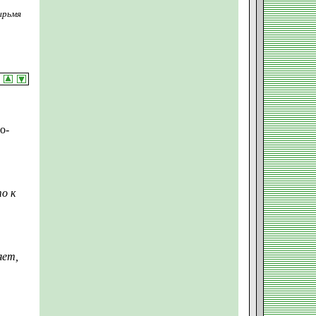
ырьмя
о-
о к
яет,