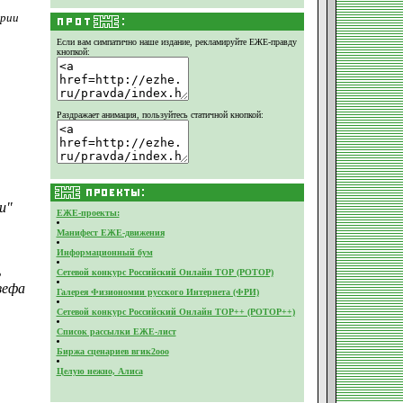
ории
Если вам симпатично наше издание,
рекламируйте ЕЖЕ-правду
кнопкой:
Раздражает анимация, пользуйтесь статичной кнопкой:
и"
ЕЖЕ-проекты:
Манифест ЕЖЕ-движения
Информационный бум
ь
Сетевой конкурс Российский Онлайн ТОР (РОТОР)
зефа
Галерея Физиономии русского Интернета (ФРИ)
Сетевой конкурс Российский Онлайн ТОР++ (РОТОР++)
Список рассылки ЕЖЕ-лист
Биржа сценариев вгик2ооо
Целую нежно, Алиса