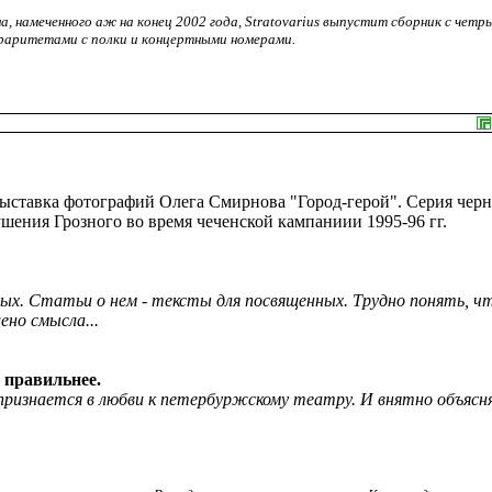
, намеченного аж на конец 2002 года, Stratovarius выпустит сборник с четр
и раритетами с полки и концертными номерами.
ыставка фотографий Олега Смирнова "Город-герой". Серия черн
ения Грозного во время чеченской кампаниии 1995-96 гг.
ых. Статьи о нем - тексты для посвященных. Трудно понять, чт
ено смысла...
и правильнее.
ризнается в любви к петербуржскому театру. И внятно объясн