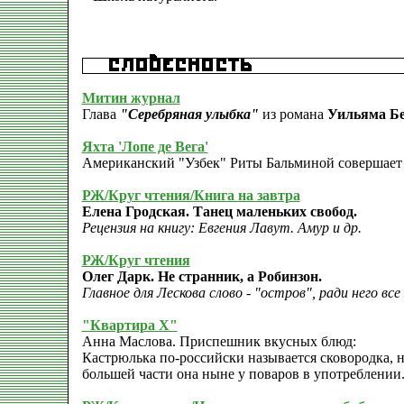
Митин журнал
Глава
"Серебряная улыбка"
из романа
Уильяма Бе
Яхта 'Лопе де Вега'
Американский "Узбек" Риты Бальминой совершает 
РЖ/Круг чтения/Книга на завтра
Елена Гродская. Танец маленьких свобод.
Рецензия на книгу: Евгения Лавут. Амур и др.
РЖ/Круг чтения
Олег Дарк. Не странник, а Робинзон.
Главное для Лескова слово - "остров", ради него вс
"Квартира Х"
Анна Маслова. Приспешник вкусных блюд:
Кастрюлька по-российски называется сковородка, н
большей части она ныне у поваров в употреблении