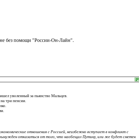
и не без помощи "России-Он-Лайн".
ишел уволенный за пьянство Мальцев.
 на три пенсии.
нко.
и.
кономические отношения с Россией, неизбежно вступает в конфликт с
 вынужден отказаться от того, что наобещал Путину, или же будет сметен