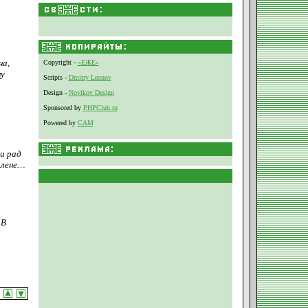
на,
Copyright -
«ЕЖЕ»
ну
Scripts -
Dmitry Leonov
Design -
Novikov Design
Sponsored by
PHPClub.ru
Powered by
CAM
 и рад
Алене…
 В