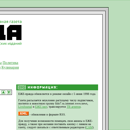
ы
Политика
и
Кулинария
ЕЖЕ-правда обновляется в режиме онлайн с 5 июня 1998 года.
Газета рассылается неуклонно растущему числу подписчиков,
постится в новостную группу fido7.ru.internet.www.news,
LiveJournal
и
ЕЖЕ-лист
, транслируется
ТВ агентом
.
- обновления в формате RSS.
Для получения возможности помещать свои анонсы в ЕЖЕ-
правду, а также при желании поставить кнопку с линком на
газету, следует связаться с ответственным редактором (
CAM
).