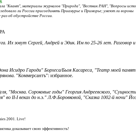
к
ала "Квант", материалы журналов "Природа", "Вестник РАН", "Вопросы ист
 следовало ли России присоединять Приамурье и Приморье; умеют ли вороны
 раз об обустройстве Pоссии.
РА
а. Их зовут Сергей, Андрей и Эдик. Им по 25-26 лет. Разговор и
она Исидро Гароди" Борхеса/Бьоя Касареса, "Театр моей памят
рянова.
"Коммерсантъ": избранное.
Гуля, "Москва. Сороковые годы" Георгия Андреевского, "Сущност
 во II-I веках до н.э." Л.Ф.Боровковой, "Сказка 1002-й ночи" Йо
ies 2001. Live!
актика доказывает свою эффективность!