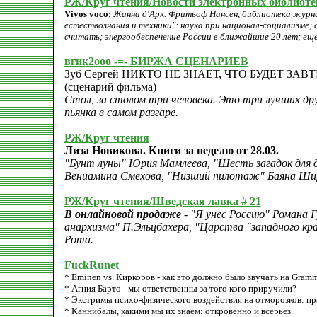
РЖ/Круг чтения/Новости электронных библиоте
Vivos voco:
Жанна д'Арк. Фритьоф Нансен, библиотека журн
естествознания и техники": наука при национал-социализме;
считать; энергообеспечение России в ближайшие 20 лет; еще
вгик2ооо -=- БИРЖА СЦЕНАРИЕВ
Зуб Сергей НИКТО НЕ ЗНАЕТ, ЧТО БУДЕТ ЗАВТ
(сценарий фильма)
Стол, за столом три человека. Это три лучших друг
пьянка в самом разгаре.
РЖ/Круг чтения
Лиза Новикова. Книги за неделю от 28.03.
"Бунт луны" Юрия Мамлеева, "Шесть загадок для д
Вениамина Смехова, "Низший пилотаж" Баяна Ши
РЖ/Круг чтения/Шведская лавка # 21
В онлайновой продаже
- "Я унес Россию" Романа 
анархизма" П.Эльцбахера, "Цаpства "западного кpая"
Рота.
FuckRunet
* Eminen vs. Киркоров - как это должно было звучать на Gramm
* Агния Барто - мы ответственны за того кого приручили?
* Экстримы психо-физического воздействия на отморозков: пр
* Каннибалы, какими мы их знаем: откровенно и всерьез.