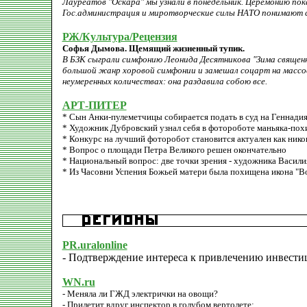
Лауреатов "Оскара" мы узнали в понедельник. Церемонию по
Гос.администрация и миротворческие силы НАТО понимают с
РЖ/Культура/Рецензия
Софья Дымова. Щемящий жизненный тупик.
В БЗК сыграли симфонию Леонида Десятникова "Зима священная
большой жанр хоровой симфонии и замешал соцарт на массов
неумеренных количествах: она раздавила собою все.
АРТ-ПИТЕР
* Сын Анки-пулеметчицы собирается подать в суд на Геннади
* Художник Дубровский узнал себя в фотороботе маньяка-пох
* Конкурс на лучший фоторобот становится актуален как нико
* Вопрос о площади Петра Великого решен окончательно
* Национальный вопрос: две точки зрения - художника Васил
* Из Часовни Успения Божьей матери была похищена икона "В
PR.uralonline
- Подтверждение интереса к привлечению инвести
WN.ru
- Меняла ли ГЖД электрички на овощи?
- Прилетит вдруг инспектор в голубом вертолете;