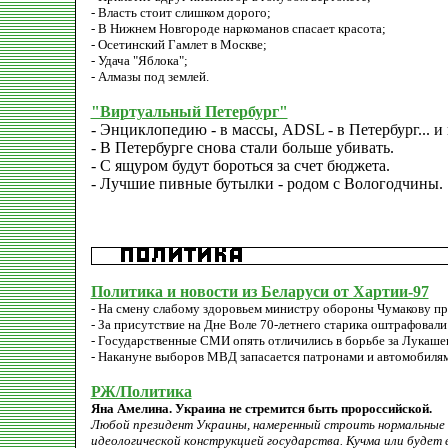
- Власть стоит слишком дорого;
- В Нижнем Новгороде наркоманов спасает красота;
- Осетинский Гамлет в Москве;
- Удача "Яблока";
- Алмазы под землей.
"Виртуальный Петербург"
- Энциклопедию - в массы, ADSL - в Петербург... 
- В Петербурге снова стали больше убивать.
- С ящуром будут бороться за счет бюджета.
- Лучшие пивные бутылки - родом с Вологодчины.
Политика и новости из Беларуси от Хартии-97
- На смену слабому здоровьем министру обороны Чумакову пр
- За присутствие на Дне Воле 70-летнего старика оштрафовали
- Государственные СМИ опять отличились в борьбе за Лукаше
- Накануне выборов МВД запасается патронами и автомобилям
РЖ/Политика
Яна Амелина. Украина не стремится быть пророссийской.
Любой президент Украины, намеренный строить нормальные э
идеологической конструкцией государства. Кучма или будет