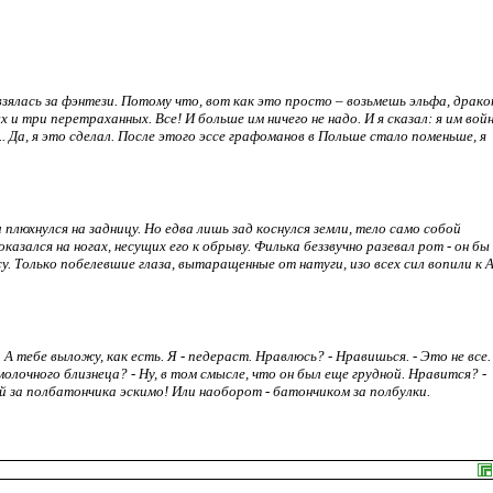
взялась за фэнтези. Потому что, вот как это просто – возьмeшь эльфа, драко
 и три перетраханных. Все! И больше им ничего не надо. И я сказал: я им вой
 Да, я это сделал. После этого эссе графоманов в Польше стало поменьше, я
плюхнулся на задницу. Но едва лишь зад коснулся земли, тело само собой
казался на ногах, несущих его к обрыву. Филька беззвучно разевал рот - он бы
. Только побелевшие глаза, вытаращенные от натуги, изо всех сил вопили к 
 А тебе выложу, как есть. Я - педераст. Нравлюсь? - Нравишься. - Это не все.
молочного близнеца? - Ну, в том смысле, что он был еще грудной. Нравится? -
й за полбатончика эскимо! Или наоборот - батончиком за полбулки.