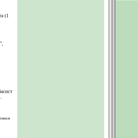
а (1
",
басист
…
енном