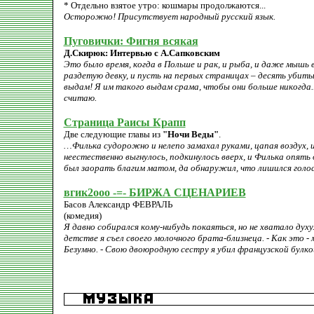
* Отдельно взятое утро: кошмары продолжаются...
Осторожно! Присутствует народный русский язык.
Пуговички: Фигня всякая
Д.Скирюк: Интервью с А.Сапковским
Это было время, когда в Польше и рак, и рыба, и даже мышь 
раздетую девку, и пусть на первых страницах – десять убитых
выдам! Я им такого выдам срама, чтобы они больше никогда...
считаю.
Страница Раисы Крапп
Две следующие главы из
"Ночи Веды"
.
…Филька судорожно и нелепо замахал руками, цапая воздух, и 
неестественно выгнулось, подкинулось вверх, и Филька опять о
был заорать благим матом, да обнаружил, что лишился голосу
вгик2ооо -=- БИРЖА СЦЕНАРИЕВ
Басов Александр ФЕВРАЛЬ
(комедия)
Я давно собирался кому-нибудь покаяться, но не хватало духу.
детстве я съел своего молочного брата-близнеца. - Как это - 
Безумно. - Свою двоюродную сестру я убил французской булко