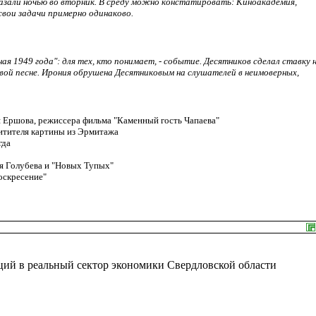
казали ночью во вторник. В среду можно констатировать: Киноакадемия,
вои задачи примерно одинаково.
 1949 года": для тех, кто понимает, - событие. Десятников сделал ставку 
ой песне. Ирония обрушена Десятниковым на слушателей в неимоверных,
я Ершова, режиссера фильма "Каменный гость Чапаева"
итителя картины из Эрмитажа
гда
ия Голубева и "Новых Тупых"
оскресение"
ций в реальный сектор экономики Свердловской области