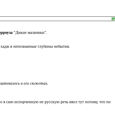
рроуза
"Дикие мальчики".
хадж в непознанные глубины небытия.
е затевалось в его сюжетах.
о я сию испорченную не русскую речь ввел тут потому, что по
.