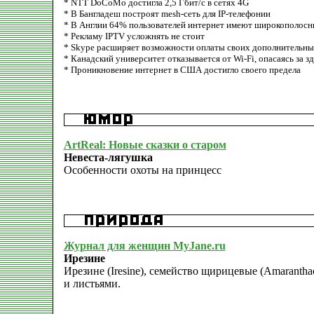
* NTT DoCoMo достигла 2,5 Гбит/с в сетях 4G
* В Бангладеш построят mesh-сеть для IP-телефонии
* В Англии 64% пользователей интернет имеют широкополосн
* Рекламу IPTV усложнять не стоит
* Skype расширяет возможности оплаты своих дополнительны
* Канадский университет отказывается от Wi-Fi, опасаясь за з
* Проникновение интернет в США достигло своего предела
ArtReal: Новые сказки о старом
Невеста-лягушка
Особенности охоты на принцесс
Журнал для женщин MyJane.ru
Ирезине
Ирезине (Iresine), семейство щирицевые (Amarantha
и листьями.