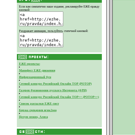
Если вам симпатично наше издание,
рекламируйте ЕЖЕ-правду
кнопкой:
Раздражает анимация, пользуйтесь статичной кнопкой:
ЕЖЕ-проекты:
Манифест ЕЖЕ-движения
Информационный бум
Сетевой конкурс Российский Онлайн ТОР (РОТОР)
Галерея Физиономии русского Интернета (ФРИ)
Сетевой конкурс Российский Онлайн ТОР++ (РОТОР++)
Список рассылки ЕЖЕ-лист
Биржа сценариев вгик2ооо
Целую нежно, Алиса