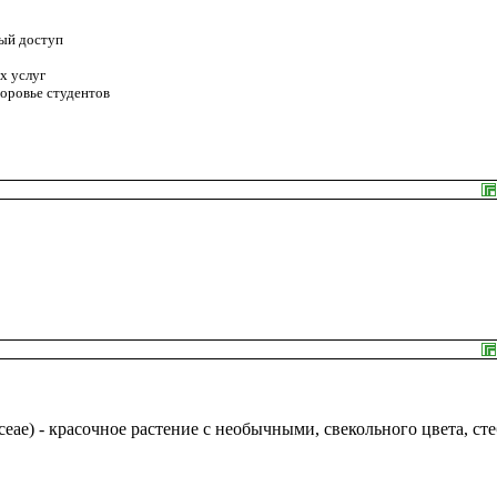
ый доступ
х услуг
доровье студентов
ceae) - красочное растение с необычными, свекольного цвета, ст