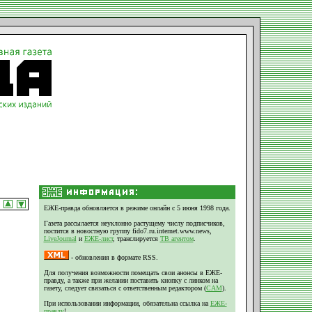
ЕЖЕ-правда обновляется в режиме онлайн с 5 июня 1998 года.
Газета рассылается неуклонно растущему числу подписчиков,
постится в новостную группу fido7.ru.internet.www.news,
LiveJournal
и
ЕЖЕ-лист
, транслируется
ТВ агентом
.
- обновления в формате RSS.
Для получения возможности помещать свои анонсы в ЕЖЕ-
правду, а также при желании поставить кнопку с линком на
газету, следует связаться с ответственным редактором (
CAM
).
При использовании информации, обязательна ссылка на
ЕЖЕ-
правду
!