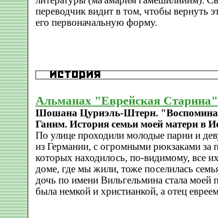
литературы (ма'амарим ѓамешилийим). С
переводчик видит в том, чтобы вернуть 
его первоначальную форму.
Альманах "Еврейская Старина"
Шошана Цуриэль-Штерн. "Воспомина
Ганим. История семьи моей матери в И
По улице проходили молодые парни и де
из Германии, с огромными рюкзаками за п
которых находилось, по-видимому, все и
доме, где мы жили, тоже поселилась семь
дочь по имени Вильгельмина стала моей п
была немкой и христианкой, а отец евреем