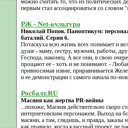
можно считать то, что из политических 
первым стал ассоциироваться со словом "
РЖ - Net-культура
Николай Попов. Паноптикум: персон
баталий. Серия 6.
Потаскуха всю жизнь всех понимает и ве
душе - маму, сестру, мужчин, работы, дру
Господа, наконец. А все они, в свою очер
прощают ее - хоть и не понимают. - Люба
привносимая извне, приравнивается Жел
и ее демонстрации с самого начала по-нов
Росбалт.RU
Масяня как жертва PR-войны
...похоже, Масяня действительно скоро ст
интернетовским персонажем. Выход на бо
масяни, а там, глядишь, и правда, заказы 
как правило, когда классный проект, не 