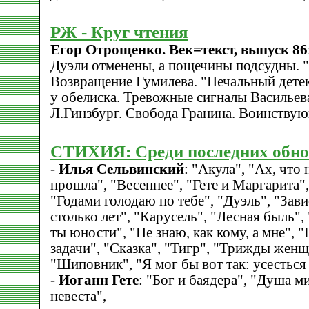
РЖ - Круг чтения
Егор Отрощенко. Век=текст, выпуск 86:
Дуэли отменены, а пощечины подсудны. "
Возвращение Гумилева. "Печальный детек
у обелиска. Тревожные сигналы Васильев
Л.Гинзбург. Свобода Гранина. Воинству
СТИХИЯ: Среди последних обно
-
Илья Сельвинский
: "Акула", "Ах, что
прошла", "Весеннее", "Гете и Маргарита"
"Годами голодаю по тебе", "Дуэль", "За
столько лет", "Карусель", "Лесная быль"
ты юности", "Не знаю, как кому, а мне", 
задачи", "Сказка", "Тигр", "Трижды женщ
"Шиповник", "Я мог бы вот так: усесться
-
Иоганн Гете
: "Бог и баядера", "Душа м
невеста",