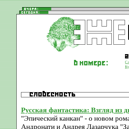
Сл
Ку
Русская фантастика: Взгляд из 
"Эпический канкан" - о новом ро
Андронати и Андрея Лазарчука "За 