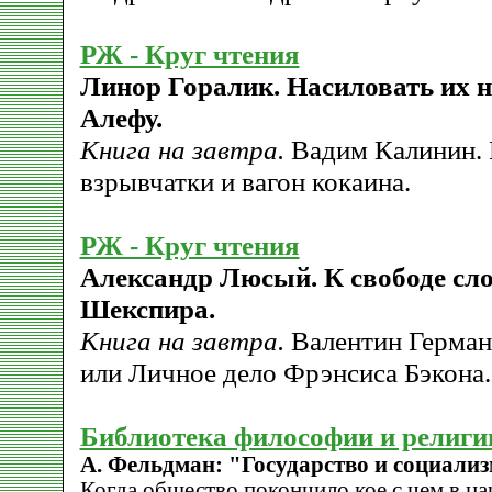
РЖ - Круг чтения
Линор Горалик. Насиловать их н
Алефу.
Книга на завтра.
Вадим Калинин.
взрывчатки и вагон кокаина.
РЖ - Круг чтения
Александр Люсый. К свободе сло
Шекспира.
Книга на завтра.
Валентин Герман
или Личное дело Фрэнсиса Бэкона.
Библиотека философии и религи
А. Фельдман: "Государство и социали
Когда общество покончило кое с чем в ца