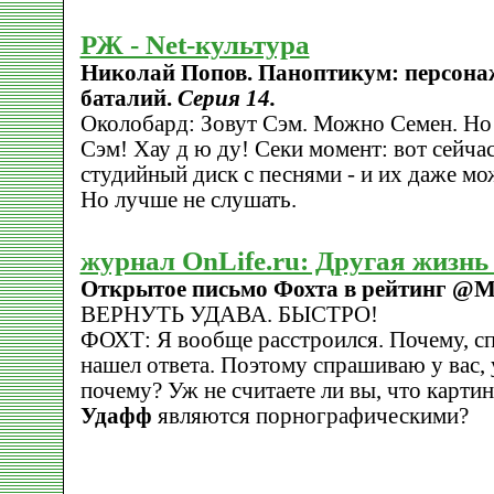
РЖ - Net-культура
Николай Попов. Паноптикум: персон
баталий.
Серия 14.
Околобард: Зовут Сэм. Можно Семен. Но 
Сэм! Хау д ю ду! Секи момент: вот сейчас
студийный диск с песнями - и их даже м
Но лучше не слушать.
журнал OnLife.ru: Другая жизн
Открытое письмо Фохта в рейтинг @Ma
ВЕРНУТЬ УДАВА. БЫСТРО!
ФОХТ: Я вообще расстроился. Почему, спр
нашел ответа. Поэтому спрашиваю у вас,
почему? Уж не считаете ли вы, что карти
Удафф
являются порнографическими?