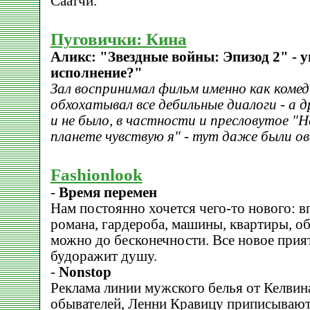
Саатчи.
Пуговички: Кина
Аликс: "Звездные войны: Эпизод 2" - у
исполнение?"
Зал воспринимал фильм именно как комед
обхохатывал все дебильные диалоги - а 
и не было, в частности и пресловутое "
планете чувствую я" - тут даже были ов
Fashionlook
-
Время перемен
Нам постоянно хочется чего-то нового: вп
романа, гардероба, машины, квартиры, о
можно до бесконечности. Все новое прият
будоражит душу.
-
Nonstop
Реклама линии мужского белья от Келвин
обывателей, Ленни Кравицу приписыва