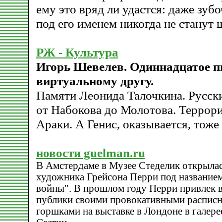
ему это вряд ли удастся: даже зу
под его именем никогда не станут
РЖ - Культура
Игорь Шевелев. Одиннадцатое п
виртуальному другу.
Памяти Леонида Талочкина. Русск
от Набокова до Молотова. Террори
Араки. А Генис, оказывается, тоже
новости guelman.ru
В Амстердаме в Музее Стеделик открылас
художника Грейсона Перри под названием
войны". В прошлом году Перри привлек 
публики своими провокативными распис
горшками на выставке в Лондоне в галере