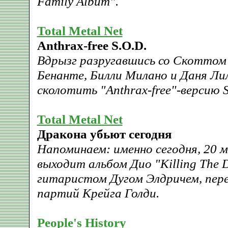
Family Album".
Total Metal Net
Anthrax-free S.O.D.
Вдрызг разругавшись со Скоттом
Бенанте, Билли Милано и Даня Ли
сколотить "Anthrax-free"-версию S
Total Metal Net
Дракона убьют сегодня
Напоминаем: именно сегодня, 20 мая
выходит альбом Дио "Killing The 
гитаристом Дугом Элдричем, пер
партий Крейга Голди.
People's History