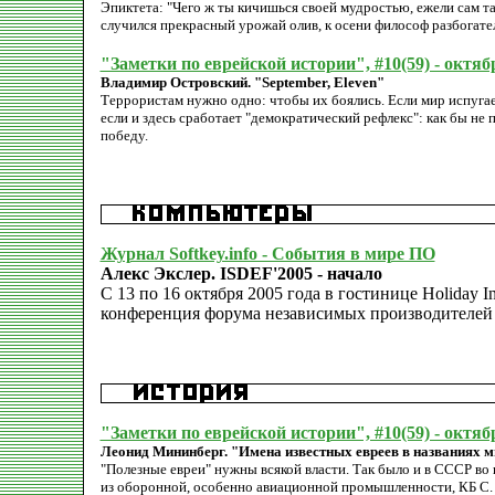
Эпиктета: "Чего ж ты кичишься своей мудростью, ежели сам т
случился прекрасный урожай олив, к осени философ разбогател
"Заметки по еврейской истории", #10(59) - октяб
Владимир Островский. "September, Eleven"
Террористам нужно одно: чтобы их боялись. Если мир испугает
если и здесь сработает "демократический рефлекс": как бы не 
победу.
Журнал Softkey.info - События в мире ПО
Алекс Экслер. ISDEF'2005 - начало
С 13 по 16 октября 2005 года в гостинице Holiday I
конференция форума независимых производителей
"Заметки по еврейской истории", #10(59) - октяб
Леонид Мининберг. "Имена известных евреев в названиях 
"Полезные евреи" нужны всякой власти. Так было и в СССР во 
из оборонной, особенно авиационной промышленности, КБ С.