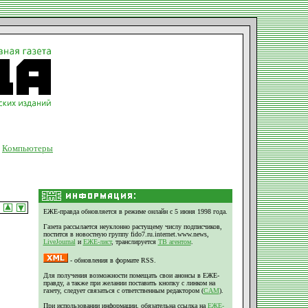
Компьютеры
ЕЖЕ-правда обновляется в режиме онлайн с 5 июня 1998 года.
Газета рассылается неуклонно растущему числу подписчиков,
постится в новостную группу fido7.ru.internet.www.news,
LiveJournal
и
ЕЖЕ-лист
, транслируется
ТВ агентом
.
- обновления в формате RSS.
Для получения возможности помещать свои анонсы в ЕЖЕ-
правду, а также при желании поставить кнопку с линком на
газету, следует связаться с ответственным редактором (
CAM
).
При использовании информации, обязательна ссылка на
ЕЖЕ-