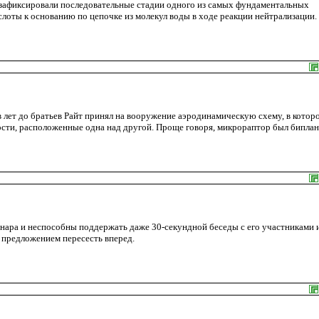
 зафиксировали последовательные стадии одного из самых фундаментальных
лоты к основанию по цепочке из молекул воды в ходе реакции нейтрализации.
лет до братьев Райт принял на вооружение аэродинамическую схему, в которо
сти, расположенные одна над другой. Проще говоря, микрораптор был биплан
инара и неспособны поддержать даже 30-секундной беседы с его участниками 
с предложением пересесть вперед.