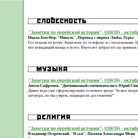
"Заметки по еврейской истории", #10(59) - октяб
Ицхак Бен-Нер. "Николь". Перевод с иврита Любы Лурье
Его искали по всему Ашкелону по телефону и с посыльными. Ша
нее невидящий взгляд и исчез. Вертолет забрал его на прямым х
"Заметки по еврейской истории", #10(59) - октяб
Антон Сафронов. "Дневниковый сентименталист. Юрий Сви
Давно ведь уже сформулировано основное кредо "белых патриот
заговора, но мы умрем, защищая их достижения!"
"Заметки по еврейской истории", #10(59) - октяб
Владимир Островский. "Я сам". Памяти Александра Меня