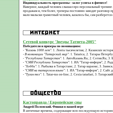
Индивидуальность программы - залог успеха в фитнесе!
Наверное, каждый человек слышал про персональный тренинг.
продажам и, тем более, тренеры постоянно заводят разговор п
мало-мальски грамотный человек, казалось бы, сам разберется 
Сетевой конкурс 'Звезды Татнета-2005"
Победители и призеры по номинациям:
-
"Казань 1000 лет"
: 1. Лента тысячелетия; 2. Казанскiе истор
-
В номинации "Татарский мир"
: 1. Tatarica; 2. Татары Петер
-
"Республика Татарстан"
: 1. АвтоКазань.Ru; 2. Сотня.Ru; 3
-
"СМИ Республики Татарстан"
: 1. ИА "Татар-информ"; 2. Ра
-
"Хобби"
: 1. Рыбалка в Татарстане; 2. Татар караоке; 3. Заинс
-
"СМИ на татарском языке"
: 1. ИА "Татар-информ"; 2. Сайт
-
"Туган тел"
: 1. Tatar-rus on-line; 2. Cexia tatarlari; 3. Татарс
Кастоправда / Европейские сны
Андрей Полонский. Фишки в нашей игре
В античные времена, содержащие всю последующую историю ч