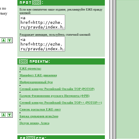
ы по
Если вам симпатично наше издание,
рекламируйте ЕЖЕ-правду
льку
кнопкой:
Раздражает анимация, пользуйтесь статичной кнопкой:
ЕЖЕ-проекты:
Манифест ЕЖЕ-движения
Информационный бум
Сетевой конкурс Российский Онлайн ТОР (РОТОР)
Галерея Физиономии русского Интернета (ФРИ)
Сетевой конкурс Российский Онлайн ТОР++ (РОТОР++)
Список рассылки ЕЖЕ-лист
Биржа сценариев вгик2ооо
Целую нежно, Алиса