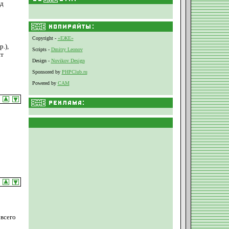
од
Copyright -
«ЕЖЕ»
.),
Scripts -
Dmitry Leonov
ит
Design -
Novikov Design
Sponsored by
PHPClub.ru
Powered by
CAM
 всего