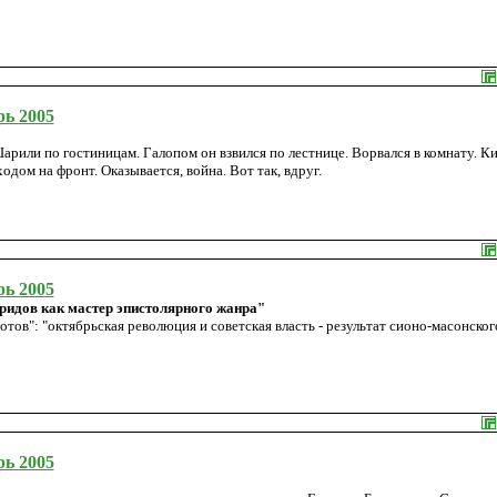
рь 2005
рили по гостиницам. Галопом он взвился по лестнице. Ворвался в комнату. Ки
одом на фронт. Оказывается, война. Вот так, вдруг.
рь 2005
ридов как мастер эпистолярного жанра"
ов": "октябрьская революция и советская власть - результат сионо-масонског
рь 2005