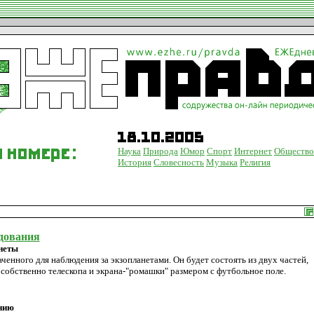
Наука
Природа
Юмор
Спорт
Интернет
Общество
История
Словесность
Музыка
Религия
едования
неты
енного для наблюдения за экзопланетами. Он будет состоять из двух частей,
- собственно телескопа и экрана-"ромашки" размером с футбольное поле.
нию