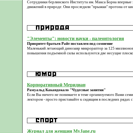
Сотрудники берлинского Института им. Макса Борна впервые
движений в природе. Они проследили "прыжки" протона от кис
"Элементы": новости науки - палеонтология
Приоритет братьев Райт поставлен под сомнение
Маленький летающий динозавр микрораптор за 125 миллионов 
повышения подъемной силы используются две несущие плоско
Корпоративный Меридиан
Рамуальд Какандокало "Чудесные занятия"
Если Вы ничего не понимаете в теме организуемого Вами сем
лектором - просто приставайте к сидящим в последних рядах 
Журнал для женщин MyJane.ru