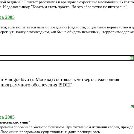
акой бедный?" Эпиктет разозлился и арендовал окрестные маслобойни. В тот г
. И сделал вывод: "Богатым стать просто. Но это абсолютно не интересно".
рь 2005
ся, если попытается найти оправдания (бедность, социальное неравенство и др
перегнуть палку с возмездием, как бы не обидеть невинных, - терроризм одерж
nn Vinogradovo (г. Москва) состоялась четвертая ежегодная
 программного обеспечения ISDEF.
рь 2005
мюнхенских улиц"
времена "борьбы" с космополитизмом. При тотальном изгнании евреев, прежде
 Лавочкина продолжало существовать и даже расширилось.