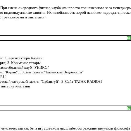
 При смене очередного фитнес-клуба или просто тренажерного зала менеджер
ро индивидуальные занятия. Их назойливость порой начинает надоедать, поско
с тренажерами и гантелями.
ии; 3. Архитектура Казани
бурга; 3. Крымские татары
. Баскетбольный клуб "УНИКС"
дио "Курай"; 3. Сайт газеты "Казанские Ведомости"
к.RU
 детской татарской газеты "Сабантуй"; 3. Сайт TATAR RADIOSI
кий интернет-магазин
еловечества как бы в игрушечном масштабе, сограждане замучили философа