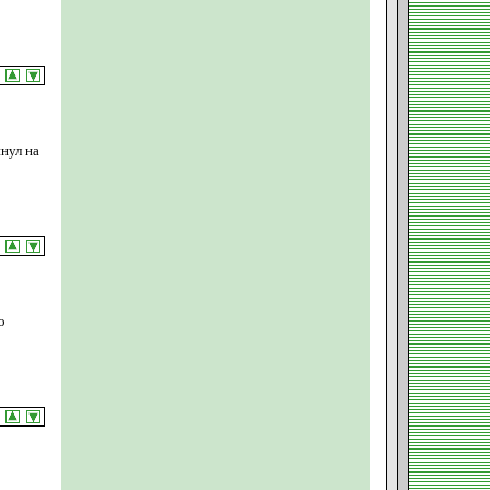
нул на
о