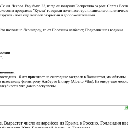
Те им. Чехова. Ему было 23, когда он получил Госпремию за роль Сергея Есен
голосом в программе "Куклы" говорили почти все герои нынешнего политическ
Безруков - пока еще человек открытый и доброжелательный.
то позволено Леонидову, то от Посохина колбасит; Подкрашенная водичка
овакии.
".
ланчиным
последних 10 лет приезжает на ежегодные гастроли в Вашингтон, мы обязаны
и известному филантропу Альберто Вилару (Alberto Vilar). На оперу еще можн
раля) билеты уже давно раскуплены.
е. Вырастет число авиарейсов из Крыма в Россию. Голландия вв