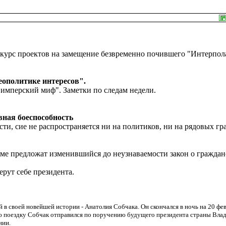
курс проектов на замещение безвременно почившего "Интерпол
еополитике интересов".
"имперский миф". Заметки по следам недели.
ная боеспособность
ти, сие не распространяется ни на политиков, ни на рядовых гр
ме предложат изменившийся до неузнаваемости закон о граждан
рут себе президента.
й в своей новейшей истории - Анатолия Собчака. Он скончался в ночь на 20 фе
юю поездку Собчак отправился по поручению будущего президента страны Вла
нии.