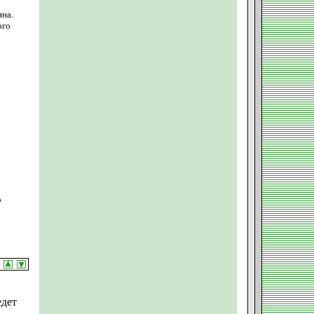
ина.
ого
о
едет