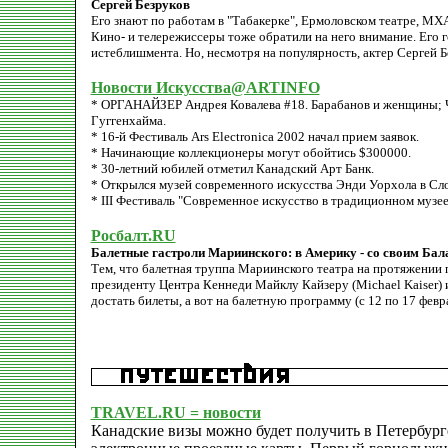
Cергей Безруков
Его знают по работам в "Табакерке", Ермоловском театре, МХА
Кино- и телережиссеры тоже обратили на него внимание. Его 
истеблишмента. Но, несмотря на популярность, актер Сергей 
Новости Искусства@ARTINFO
* ОРГАНАЙЗЕР Андрея Ковалева #18. Барабанов и женщины; Ч
Гуггенхайма.
* 16-й Фестиваль Ars Electronica 2002 начал прием заявок.
* Начинающие коллекционеры могут обойтись $300000.
* 30-летний юбилей отметил Канадский Арт Банк.
* Открылся музей современного искусства Энди Уорхола в Сл
* III Фестиваль "Современное искусство в традиционном музее
Росбалт.RU
Балетные гастроли Мариинского: в Америку - со своим Ба
Тем, что балетная труппа Мариинского театра на протяжении 
президенту Центра Кеннеди Майклу Кайзеру (Michael Kaiser) 
достать билеты, а вот на балетную программу (с 12 по 17 фев
TRAVEL.RU = новости
Канадские визы можно будет получить в Петербург