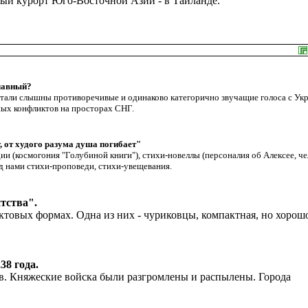
ый курорт Юго-Восточной Азии - в Таиланде.
лавный?
стали слышны противоречивые и одинаково категорично звучащие голоса с Ук
зных конфликтов на просторах СНГ.
, от худого разума душа погибает"
и (космогония "Голубиной книги"), стихи-новеллы (персоналия об Алексее, че
д нами стихи-проповеди, стихи-увещевания.
тства".
ктовых формах. Одна из них - чуриковцы, компактная, но хорош
38 года.
ев. Княжеские войска были разгромлены и распылены. Города