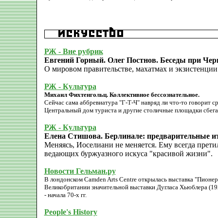
РЖ - Вне рубрик
Евгений Горный. Олег Постнов. Беседы при Чер
О мировом правительстве, махатмах и экзистенции
РЖ - Культура
Михаил Фихтенгольц. Коллективное бессознательное.
Сейчас сама аббревиатура "Г-Т-Ч" навряд ли что-то говорит с
Центральный дом туриста и другие столичные площадки сбега
РЖ - Культура
Елена Стишова. Берлинале: предварительные ит
Меняясь, Иоселиани не меняется. Ему всегда претил
ведающих буржуазного искуса "красивой жизни".
Новости Гельман.ру
В лондонском Camden Arts Centre открылась выставка "Пионер
Великобритании значительной выставки Дугласа Хьюблера (19
- начала 70-х гг.
People's History