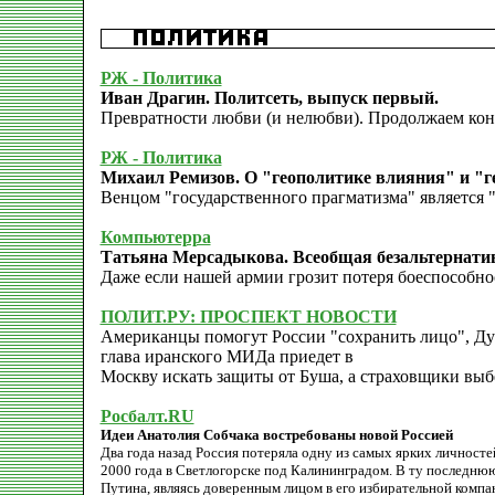
РЖ - Политика
Иван Драгин. Политсеть, выпуск первый.
Превратности любви (и нелюбви). Продолжаем кон
РЖ - Политика
Михаил Ремизов. О "геополитике влияния" и "г
Венцом "государственного прагматизма" является 
Компьютерра
Татьяна Мерсадыкова. Всеобщая безальтернатив
Даже если нашей армии грозит потеря боеспособнос
ПОЛИТ.РУ: ПРОСПЕКТ НОВОСТИ
Американцы помогут России "сохранить лицо", Ду
глава иранского МИДа приедет в
Москву искать защиты от Буша, а страховщики выбе
Росбалт.RU
Идеи Анатолия Собчака востребованы новой Россией
Два года назад Россия потеряла одну из самых ярких личносте
2000 года в Светлогорске под Калининградом. В ту последн
Путина, являясь доверенным лицом в его избирательной компа