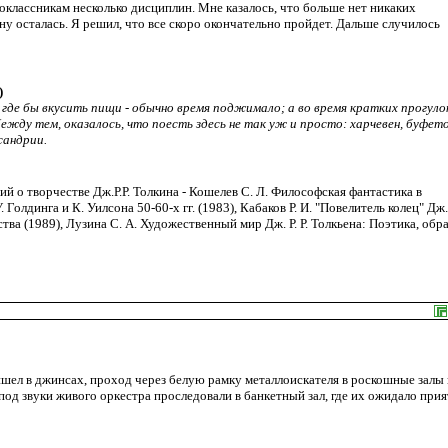
ноклассникам несколько дисциплин. Мне казалось, что больше нет никаких
ну осталась. Я решил, что все скоро окончательно пройдет. Дальше случилось
)
, где бы вкусить пищи - обычно время поджимало; а во время кратких прогуло
жду тем, оказалось, что поесть здесь не так уж и просто: харчевен, буфето
сандрии.
й о творчестве Дж.Р.Р. Толкина - Кошелев С. Л. Философская фантастика в
олдинга и К. Уилсона 50-60-х гг. (1983), Кабаков Р. И. "Повелитель колец" Дж. Р
а (1989), Лузина С. А. Художественный мир Дж. Р. Р. Толкьена: Поэтика, обр
ишел в джинсах, проход через белую рамку металлоискателя в роскошные залы 
под звуки живого оркестра проследовали в банкетный зал, где их ожидало при