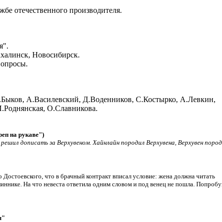
жбе отечественного производителя.
я".
халинск, Новосибирск.
вопросы.
.Быков, А.Василевский, Д.Воденников, С.Костырко, А.Левкин,
.Роднянская, О.Славникова.
реп на рукаве")
решил дописать за Верхувеном. Хайнлайн породил Верхувена, Верхувен поро
Достоевского, что в брачный контракт вписал условие: жена должна читать
иннике. На что невеста ответила одним словом и под венец не пошла. Попробу
ы"