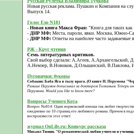
Русская Рулетка Владимира Тучкова
Новая русская реклама. Пушкин и Компания на слу
Выпуск 14.
Голос Ехо N181
-
Новая книга Макса Фрая:
"Книга для таких как 
-
ДНР МФ:
Места, пароли, явки. Москва, Южно-Са
-
ДНР МФ:
Ответы на наиболее часто задаваемые 
РЖ - Круг чтения
Семь литературных критиков.
Свой выбор сделали: А.Агеев, А.Архангельский, Д
А.Немзер, В.Новиков, Д.Ольшанский, В.Павлова, И
Пуговички: буковы
Собакин: Баба Яга в тылу врага. (О книге Н. Перумова "Че
Раньше Перумов дописывал за доктором Толкиным. Теперь он 
Перумова. Would you like to know more?
Вопросы Ученого Кота
Вопрос No814: Один норвежский юноша так любит творчество 
ежедневно по 10 страниц его любимого романа. Причем в подл
воспроизвести этот ответ.
журнал OnLife.ru: Конкурс рассказа
Михаил Тюнин. "О романтической любви учителя и учениц