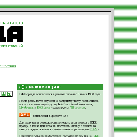
ешествия
ЕЖЕ-правда обновляется в режиме онлайн с 5 июня 1998 года.
Газета рассылается неуклонно растущему числу подписчиков,
постится в новостную группу fido7.ru.internet.www.news,
LiveJournal
и
ЕЖЕ-лист
, транслируется
ТВ агентом
.
- обновления в формате RSS.
Для получения возможности помещать свои анонсы в ЕЖЕ-
правду, а также при желании поставить кнопку с линком на
газету, следует связаться с ответственным редактором (
CAM
).
При использовании информации, обязательна ссылка на
ЕЖЕ-