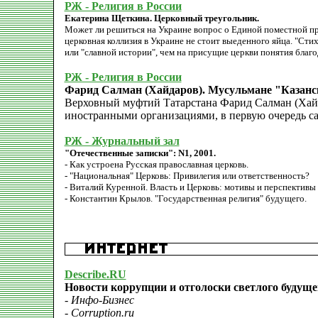
РЖ - Религия в России
Екатерина Щеткина. Церковный треугольник.
Может ли решиться на Украине вопрос о Единой поместной пр
церковная коллизия в Украине не стоит выеденного яйца. "Ст
или "славной истории", чем на присущие церкви понятия благ
РЖ - Религия в России
Фарид Салман (Хайдаров). Мусульмане "Казанск
Верховный муфтий Татарстана Фарид Салман (Хайд
иностранными организациями, в первую очередь с
РЖ - Журнальный зал
"Отечественные записки": N1, 2001.
- Как устроена Русская православная церковь.
- "Национальная" Церковь: Привилегия или ответственность?
- Виталий Куренной. Власть и Церковь: мотивы и перспективы
- Константин Крылов. "Государственная религия" будущего.
Describe.RU
Новости коррупции и отголоски светлого будуще
- Инфо-Бизнес
- Сorruption.ru