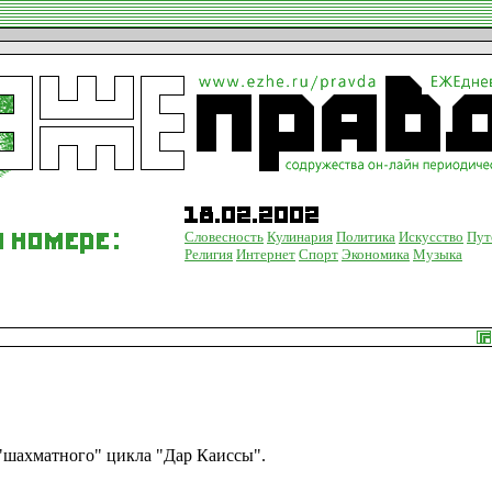
Словесность
Кулинария
Политика
Искусство
Пут
Религия
Интернет
Спорт
Экономика
Музыка
шахматного" цикла "Дар Каиссы".