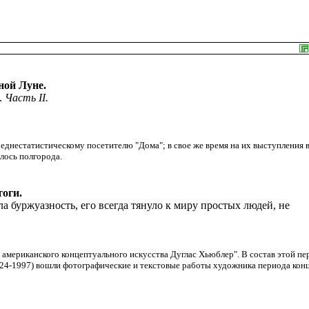
ной Луне.
.
Часть II.
реднестатистическому посетителю "Дома"; в свое же время на их выступления 
лось полгорода.
оги.
а буржуазность, его всегда тянуло к миру простых людей, не
 американского концептуального искусства Дуглас Хьюблер". В состав этой пе
24-1997) вошли фотографические и текстовые работы художника периода конц