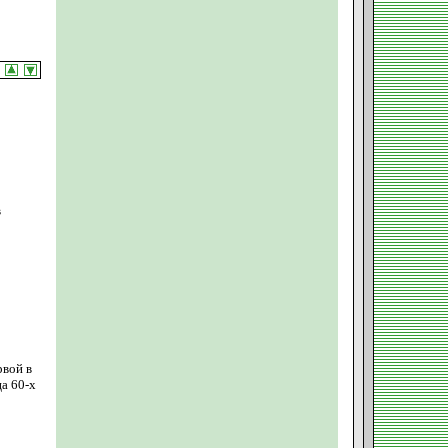
в
рвой в
а 60-х