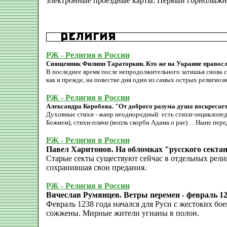
электронные проездные карты. Первый горнолыжн
РЖ - Религия в России
Священник Филипп Тараторкин. Кто же на Украине правос
В последнее время после непродолжительного затишья снова 
как и прежде, на повестке дня один из самых острых религио
РЖ - Религия в России
Александра Коробова. "От доброго разума душа воскресает
Духовные стихи - жанр неоднородный: есть стихи-энциклопеди
Божием), стихи-плачи (вопль скорби Адама о рае)… Ныне пере
РЖ - Религия в России
Павел Харитонов. На обломках "русского сектан
Старые секты существуют сейчас в отдельных рели
сохранившая свои предания.
РЖ - Религия в России
Вячеслав Румянцев. Ветры перемен - февраль 12
Февраль 1238 года начался для Руси с жестоких бо
сожжены. Мирные жители угнаны в полон.