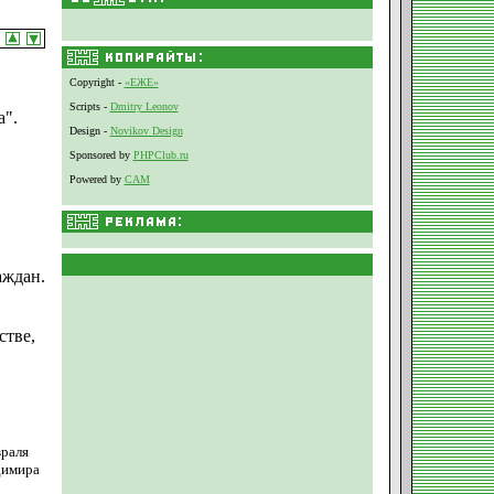
Copyright -
«ЕЖЕ»
Scripts -
Dmitry Leonov
а".
Design -
Novikov Design
Sponsored by
PHPClub.ru
Powered by
CAM
аждан.
стве,
враля
димира