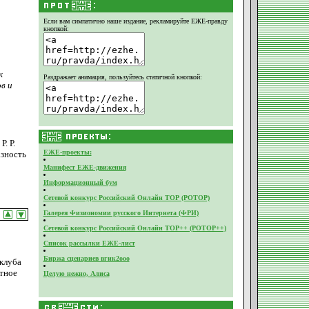
Если вам симпатично наше издание,
рекламируйте ЕЖЕ-правду
кнопкой:
к
Раздражает анимация, пользуйтесь статичной кнопкой:
в и
. Р.
ЕЖЕ-проекты:
азность
Манифест ЕЖЕ-движения
Информационный бум
Сетевой конкурс Российский Онлайн ТОР (РОТОР)
Галерея Физиономии русского Интернета (ФРИ)
Сетевой конкурс Российский Онлайн ТОР++ (РОТОР++)
Список рассылки ЕЖЕ-лист
Биржа сценариев вгик2ооо
клуба
ятное
Целую нежно, Алиса