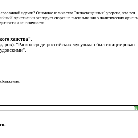
авославной церкви? Основное количество "непосвященных" уверено, что вся
ихийный" христианин реагирует скорее на высказывания о политических ориент
одатности и каноничности.
ого ханства".
аров): "Раскол среди российских мусульман был инициирован
аудовскими".
 сближения.
го.