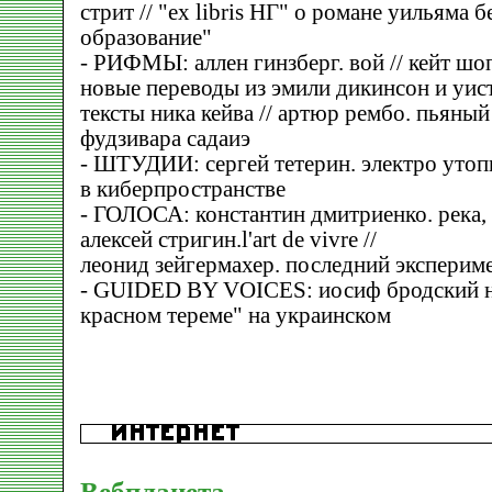
стрит // "еx libris НГ" о романе уильяма 
образование"
- РИФМЫ: аллен гинзберг. вой // кейт шо
новые переводы из эмили дикинсон и уист
тексты ника кейва // артюр рембо. пьяный 
фудзивара садаиэ
- ШТУДИИ: сергей тетерин. электро утоп
в киберпространстве
- ГОЛОСА: константин дмитриенко. река, 
алексей стригин.l'art de vivre //
леонид зейгермахер. последний эксперим
- GUIDED BY VOICES: иосиф бродский на
красном тереме" на украинском
Вебпланета