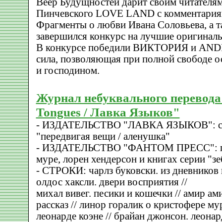
Веер Будущностей дарит своим читателя
Пинчевского LOVE LAND с комментария
Фрагменты о любви Ивана Соловьева, а т
завершился конкурс на лучшие оригинал
В конкурсе победили ВИКТОРИЯ и ANDR
сила, позволяющая при полной свободе ос
и господином.
Журнал небуквального перевода 
Tongues / Лавка Языков"
- ИЗДАТЕЛЬСТВО "ЛАВКА ЯЗЫКОВ": син
"передвигая вещи / аленушка"
- ИЗДАТЕЛЬСТВО "ФАНТОМ ПРЕСС": пр
муре, лорен хендерсон и книгах серии "зе
- СТРОКИ: чарлз буковски. из дневников 
олдос хаксли. двери восприятия //
михал вивег. песики и кошечки // амир а
рассказ // линор горалик о кристофере мур
леонарде коэне // брайан джонсон. леонар