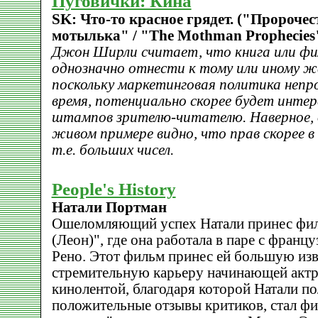
Пуговички: Кина
SK: Что-то красное грядет. ("Пророчес
мотылька" / "The Mothman Prophecies
Джон Ширли считает, что книга или фил
однозначно отнести к тому или иному жа
поскольку маркетинговая политика непр
время, потенциально скорее будет инте
штампов зрителю-читателю. Наверное, о
живом примере видно, что прав скорее 
т.е. больших чисел.
People's History
Натали Портман
Ошеломляющий успех Натали принес фи
(Леон)", где она работала в паре с фран
Рено. Этот фильм принес ей большую изв
стремительную карьеру начинающей акт
кинолентой, благодаря которой Натали п
положительные отзывы критиков, стал ф