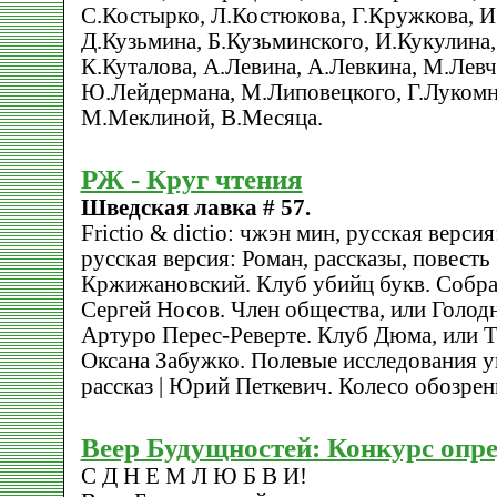
С.Костырко, Л.Костюкова, Г.Кружкова, И
Д.Кузьмина, Б.Кузьминского, И.Кукулина
К.Куталова, А.Левина, А.Левкина, М.Левч
Ю.Лейдермана, М.Липовецкого, Г.Лукомн
М.Меклиной, В.Месяца.
РЖ - Круг чтения
Шведская лавка # 57.
Frictio & dictio: чжэн мин, русская верси
русская версия: Роман, рассказы, повесть
Кржижановский. Клуб убийц букв. Собрани
Сергей Носов. Член общества, или Голодн
Артуро Перес-Реверте. Клуб Дюма, или Т
Оксана Забужко. Полевые исследования ук
рассказ | Юрий Петкевич. Колесо обозрен
Веер Будущностей: Конкурс опр
C Д Н Е М Л Ю Б В И!