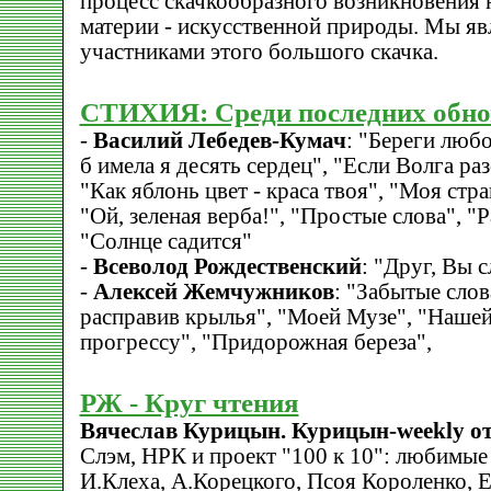
процесс скачкообразного возникновения
материи - искусственной природы. Мы яв
участниками этого большого скачка.
СТИХИЯ: Среди последних обно
-
Василий Лебедев-Кумач
: "Береги любо
б имела я десять сердец", "Если Волга раз
"Как яблонь цвет - краса твоя", "Моя стран
"Ой, зеленая верба!", "Простые слова", "Р
"Солнце садится"
-
Всеволод Рождественский
: "Друг, Вы 
-
Алексей Жемчужников
: "Забытые слов
расправив крылья", "Моей Музе", "Нашей
прогрессу", "Придорожная береза",
РЖ - Круг чтения
Вячеслав Курицын. Курицын-weekly от
Слэм, НРК и проект "100 к 10": любимые
И.Клеха, А.Корецкого, Псоя Короленко, 