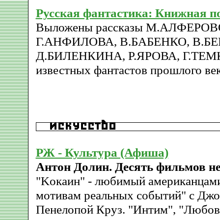
Русская фантастика: Книжная п
Выложены рассказы М.АЛФЕРО
Г.АHФИЛОВА, В.БАБЕHКО, В.Б
Д.БИЛЕHКИHА, Р.ЯРОВА, Г.ТЕМ
известных фантастов прошлого век
РЖ - Культура (Афиша)
Антон Долин. Десять фильмов нед
"Kокаин" - любимый американцами
мотивам реальных событий" с Дж
Пенелопой Круз. "Интим", "Любов