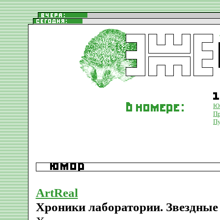
Ю
П
Пу
ArtReal
Хроники лаборатории. Звездные