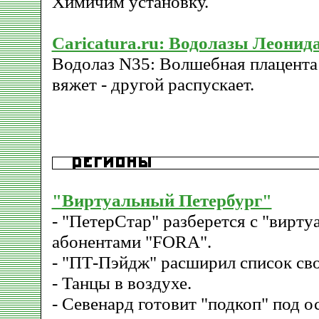
Химичим установку.
Caricatura.ru: Водолазы Леони
Водолаз N35: Волшебная плацента 
вяжет - другой распускает.
"Виртуальный Петербург"
- "ПетерСтар" разберется с "вирт
абонентами "FORA".
- "ПТ-Пэйдж" расширил список сво
- Танцы в воздухе.
- Севенард готовит "подкоп" под 