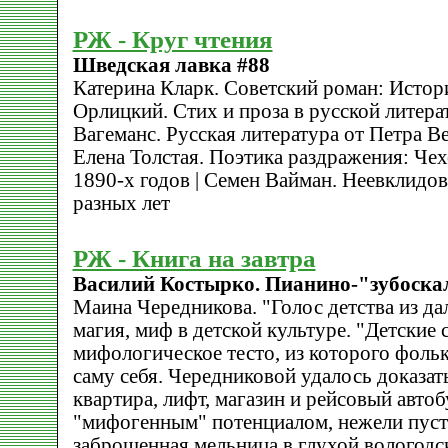
РЖ - Круг чтения
Шведская лавка #88
Катерина Кларк. Советский роман: Истор
Орлицкий. Стих и проза в русской литера
Вагеманс. Русская литература от Петра В
Елена Толстая. Поэтика раздражения: Чехо
1890-х годов | Семен Вайман. Неевклидов
разных лет
РЖ - Книга на завтра
Василий Костырко. Пианино-"зубоска
Маина Чередникова. "Голос детства из дал
магия, миф в детской культуре. "Детские 
мифологическое тесто, из которого фоль
саму себя. Чередниковой удалось доказать
квартира, лифт, магазин и рейсовый авто
"мифогенным" потенциалом, нежели пус
заброшенная мельница в глухой вологодск