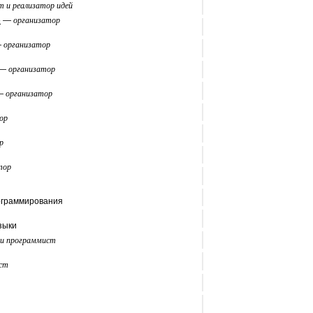
т и реализатор идей
»
—
организатор
—
организатор
—
организатор
—
организатор
ор
р
тор
рограммирования
зыки
 и программист
ист