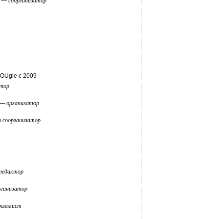
—
соорганизатор
OUgle с 2009
атор
—
организатор
и соорганизатор
 редактор
рганизатор
граммист