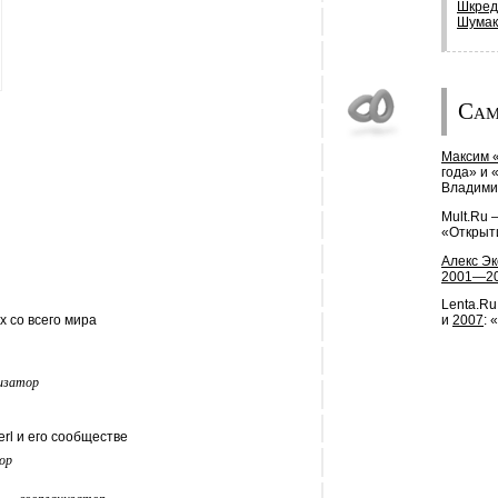
Шкред
Шумак
Сам
Максим «
года» и 
Владими
Mult.Ru
«Открыти
Алекс Э
2001—2
Lenta.Ru
х со всего мира
и
2007
: 
изатор
rl и его сообществе
ор