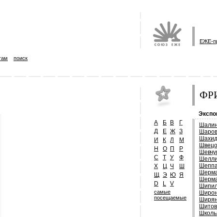
ЕЖЕ-п
там
поиск
ФРИ
Экспо
А
Б
В
Г
Шалин
Д
Е
Ж
З
Шаров
Шахид
И
К
Л
М
Швецо
Н
О
П
Р
Шевчу
С
Т
У
Ф
Шелли
Шеппа
Х
Ц
Ч
Ш
Шерма
Щ
Э
Ю
Я
Шерм
D
L
V
Шипил
самые
Широн
посещаемые
Ширян
Шитов
Школь