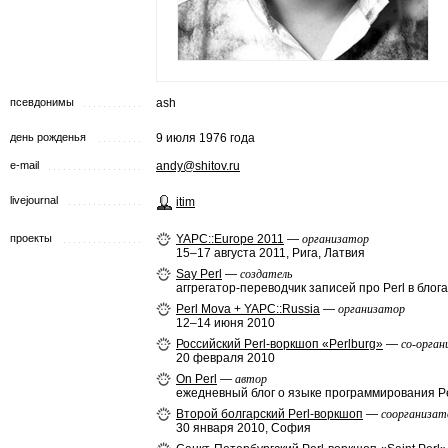
псевдонимы
ash
день рожденья
9 июля 1976 года
e-mail
andy@shitov.ru
livejournal
itim
проекты
YAPC::Europe 2011
—
организатор
15–17 августа 2011, Рига, Латвия
Say Perl
—
создатель
аггрегатор-переводчик записей про Perl в блога
Perl Mova + YAPC::Russia
—
организатор
12–14 июня 2010
Российский Perl-воркшоп «Perlburg»
—
со-орган
20 февраля 2010
On Perl
—
автор
ежедневный блог о языке программирования Pe
Второй болгарский Perl-воркшоп
—
соорганизат
30 января 2010, София