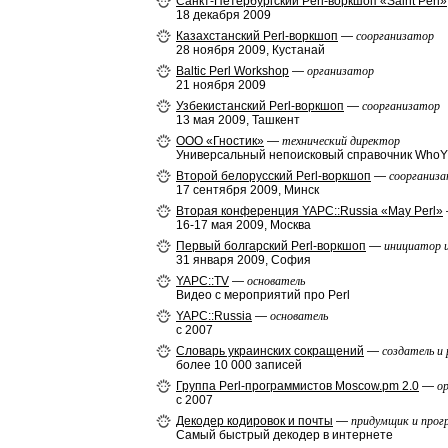
Санкт-Петербургский Perl-воркшоп «Saint Perl»
18 декабря 2009
Казахстанский Perl-воркшоп
—
соорганизатор
28 ноября 2009, Кустанай
Baltic Perl Workshop
—
организатор
21 ноября 2009
Узбекистанский Perl-воркшоп
—
соорганизатор
13 мая 2009, Ташкент
ООО «Гностик»
—
технический директор
Универсальный непоисковый справочник WhoY
Второй белорусский Perl-воркшоп
—
соорганиз
17 сентября 2009, Минск
Вторая конференция YAPC::Russia «May Perl»
16-17 мая 2009, Москва
Первый болгарский Perl-воркшоп
—
инициатор 
31 января 2009, София
YAPC::TV
—
основатель
Видео с мероприятий про Perl
YAPC::Russia
—
основатель
c 2007
Словарь украинских сокращений
—
создатель и
более 10 000 записей
Группа Perl-программистов Moscow.pm 2.0
—
о
с 2007
Декодер кодировок и почты
—
придумщик и про
Самый быстрый декодер в интернете