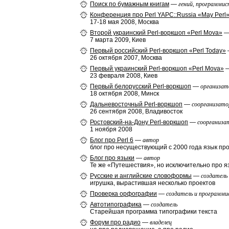
Поиск по бумажным книгам
—
гений, программис
Конференция про Perl YAPC::Russia «May Perl
17-18 мая 2008, Москва
Второй украинский Perl-воркшоп «Perl Mova»
7 марта 2009, Киев
Первый российский Perl-воркшоп «Perl Today»
26 октября 2007, Москва
Первый украинский Perl-воркшоп «Perl Mova»
23 февраля 2008, Киев
Первый белорусский Perl-воркшоп
—
организат
18 октября 2008, Минск
Дальневосточный Perl-воркшоп
—
соорганизато
26 сентября 2008, Владивосток
Ростовский-на-Дону Perl-воркшоп
—
соорганиза
1 ноября 2008
Блог про Perl 6
—
автор
блог про несуществующий с 2000 года язык п
Блог про языки
—
автор
Те же «Путешествия», но исключительно про я
Русские и английские словоформы
—
создатель
игрушка, вырастившая несколько проектов
Проверка орфографии
—
создатель и программ
Автотипографика
—
создатель
Старейшая программа типографики текста
Форум про радио
—
владелец