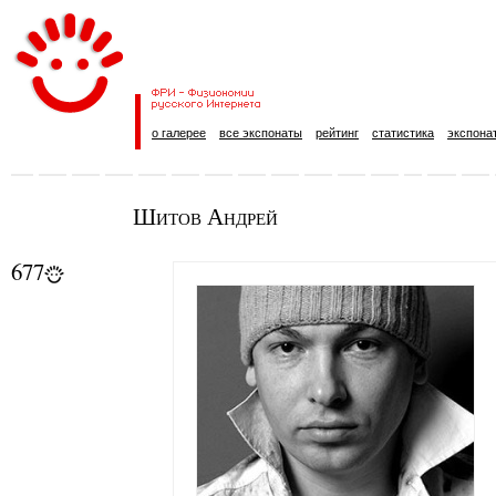
о галерее
все экспонаты
рейтинг
статистика
экспона
Шитов Андрей
677