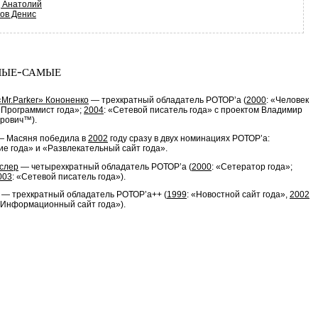
 Анатолий
ов Денис
ые-самые
Mr.Parker» Кононенко
— трехкратный обладатель РОТОР’a (
2000
: «Человек
«Программист года»;
2004
: «Сетевой писатель года» с проектом Владимир
рович™).
 — Масяня победила в
2002
году сразу в двух номинациях РОТОР’a:
е года» и «Развлекательный сайт года».
кслер
— четырехкратный обладатель РОТОР’a (
2000
: «Сетератор года»;
003
: «Сетевой писатель года»).
 — трехкратный обладатель РОТОР’a++ (
1999
: «Новостной сайт года»,
2002
«Информационный сайт года»).