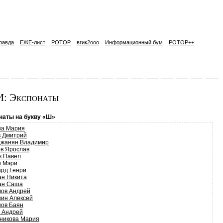
равда
ЕЖЕ-лист
РОТОР
вгик2ooo
Информационный бум
РОТОР++
: Экспонаты
наты на букву «Ш»
а Мария
 Дмитрий
жанян Владимир
в Ярослав
к Павел
 Мэри
рд Генри
н Никита
ан Саша
ов Андрей
ин Алексей
ов Баян
 Андрей
никова Мария