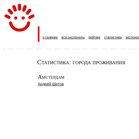
о галерее
все экспонаты
рейтинг
статистика
экспона
Статистика: города проживания
Амстердам
Андрей Шитов