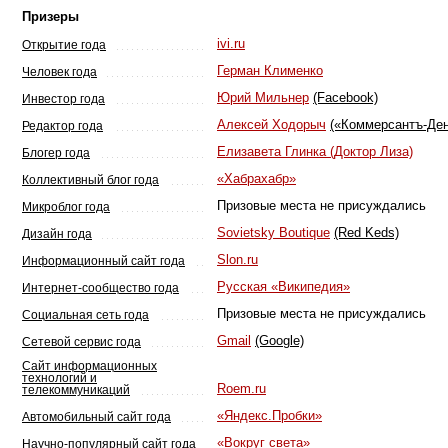
Призеры
ivi.ru
Открытие года
Герман Клименко
Человек года
Юрий Мильнер
(Facebook)
Инвестор года
Алексей Ходорыч
(«Коммерсантъ-Ден
Редактор года
Елизавета Глинка (Доктор Лиза)
Блогер года
«Хабрахабр»
Коллективный блог года
Призовые места не присуждались
Микроблог года
Sovietsky Boutique
(Red Keds)
Дизайн года
Slon.ru
Информационный сайт года
Русская «Википедия»
Интернет-сообщество года
Призовые места не присуждались
Социальная сеть года
Gmail
(Google)
Сетевой сервис года
Сайт информационных
технологий и
Roem.ru
телекоммуникаций
«Яндекс.Пробки»
Автомобильный сайт года
«Вокруг света»
Научно-популярный сайт года