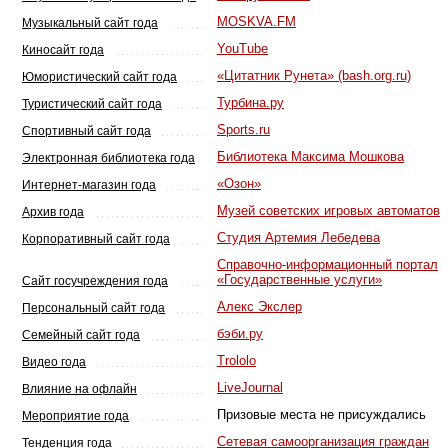
MOSKVA.FM
Музыкальный сайт года
YouTube
Киносайт года
«Цитатник Рунета» (bash.org.ru)
Юмористический сайт года
Турбина.ру
Туристический сайт года
Sports.ru
Спортивный сайт года
Библиотека Максима Мошкова
Электронная библиотека года
«Озон»
Интернет-магазин года
Музей советских игровых автоматов
Архив года
Студия Артемия Лебедева
Корпоративный сайт года
Справочно-информационный портал
«Государственные услуги»
Сайт госучреждения года
Алекс Экслер
Персональный сайт года
бэби.ру
Семейный сайт года
Trololo
Видео года
LiveJournal
Влияние на офлайн
Призовые места не присуждались
Мероприятие года
Сетевая самоорганизация граждан
Тенденция года