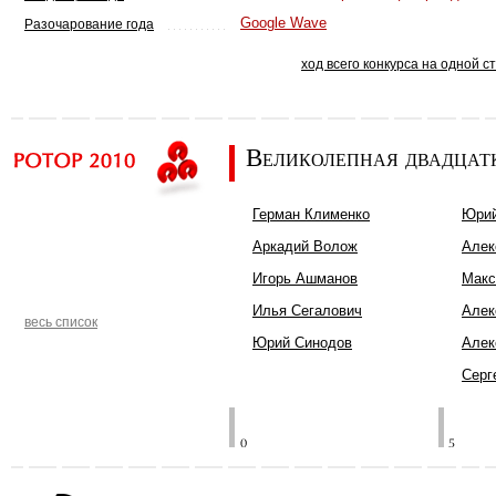
Google Wave
Разочарование года
ход всего конкурса на одной с
Великолепная двадцат
Герман Клименко
Юрий
Аркадий Волож
Алек
Игорь Ашманов
Макс
Илья Сегалович
Алек
весь список
Юрий Синодов
Алек
Серг