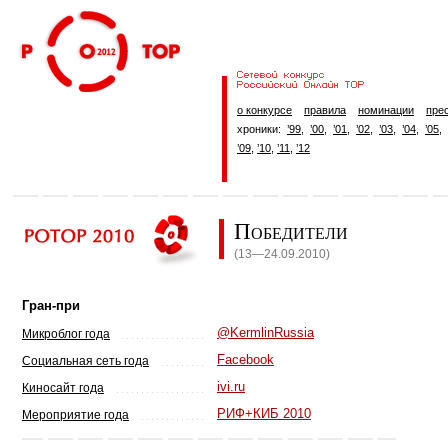
о конкурсе
правила
номинации
пре
хроники:
’99
,
’00
,
’01
,
’02
,
’03
,
’04
,
’05
,
’09
,
’10
,
’11
,
’12
Победители
(13—24.09.2010)
Гран-при
@KermlinRussia
Микроблог года
Facebook
Социальная сеть года
ivi.ru
Киносайт года
РИФ+КИБ 2010
Мероприятие года